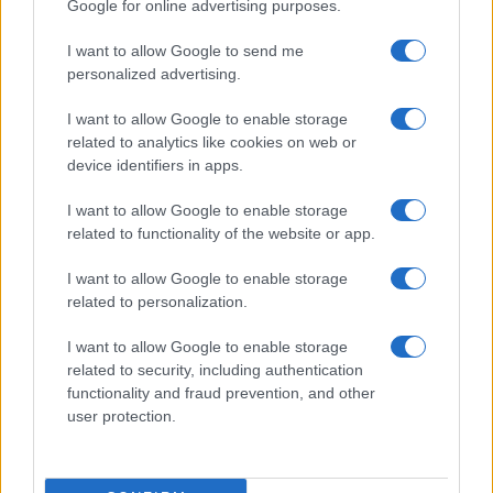
Google for online advertising purposes.
I want to allow Google to send me
personalized advertising.
I want to allow Google to enable storage
related to analytics like cookies on web or
device identifiers in apps.
I want to allow Google to enable storage
related to functionality of the website or app.
I want to allow Google to enable storage
related to personalization.
I want to allow Google to enable storage
related to security, including authentication
functionality and fraud prevention, and other
user protection.