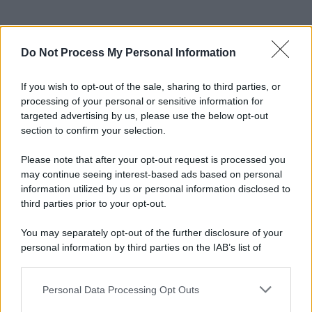
Do Not Process My Personal Information
If you wish to opt-out of the sale, sharing to third parties, or
processing of your personal or sensitive information for
targeted advertising by us, please use the below opt-out
section to confirm your selection.
Please note that after your opt-out request is processed you
may continue seeing interest-based ads based on personal
information utilized by us or personal information disclosed to
third parties prior to your opt-out.
You may separately opt-out of the further disclosure of your
personal information by third parties on the IAB’s list of
downstream participants.
Personal Data Processing Opt Outs
This information may also be disclosed by us to third parties
on the IAB’s List of Downstream Participants that may further