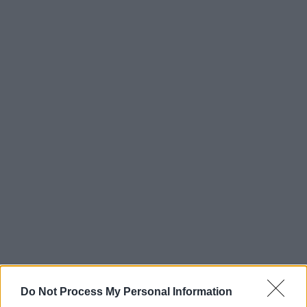
Do Not Process My Personal Information