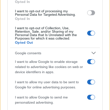
Opted In
grant or deny consent to Google and its third-party tags to
use your data for below specified purposes in below Google
I want to opt-out of processing my
consent section.
Personal Data for Targeted Advertising.
Opted In
I want to opt-out of Collection, Use,
Retention, Sale, and/or Sharing of my
Personal Data that Is Unrelated with the
Purposes for which it was collected.
Opted Out
Google consents
I want to allow Google to enable storage
related to advertising like cookies on web or
device identifiers in apps.
I want to allow my user data to be sent to
Google for online advertising purposes.
I want to allow Google to send me
personalized advertising.