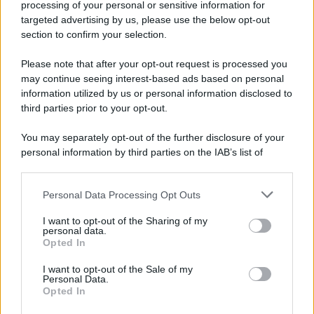
processing of your personal or sensitive information for
targeted advertising by us, please use the below opt-out
section to confirm your selection.
Please note that after your opt-out request is processed you
may continue seeing interest-based ads based on personal
information utilized by us or personal information disclosed to
third parties prior to your opt-out.
You may separately opt-out of the further disclosure of your
personal information by third parties on the IAB’s list of
downstream participants.
Personal Data Processing Opt Outs
This information may also be disclosed by us to third parties
on the IAB’s List of Downstream Participants that may further
I want to opt-out of the Sharing of my
disclose it to other third parties.
personal data.
Opted In
Please note that this website/app uses one or more Google
services and may gather and store information including but
I want to opt-out of the Sale of my
Personal Data.
not limited to your visit or usage behaviour. You may click to
Opted In
grant or deny consent to Google and its third-party tags to
use your data for below specified purposes in below Google