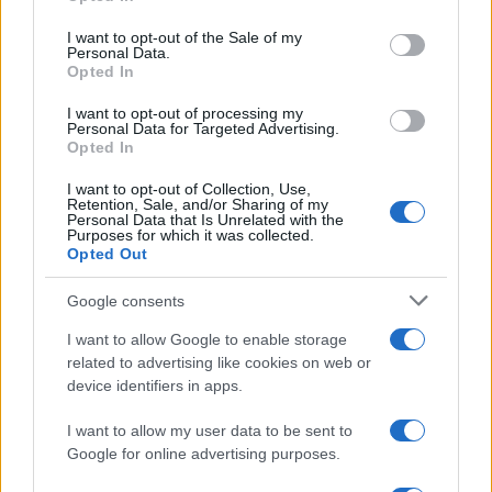
Please note that this website/app uses one or more Google
services and may gather and store information including but
I want to opt-out of the Sale of my
Personal Data.
not limited to your visit or usage behaviour. You may click to
Opted In
grant or deny consent to Google and its third-party tags to
use your data for below specified purposes in below Google
I want to opt-out of processing my
consent section.
Personal Data for Targeted Advertising.
Opted In
I want to opt-out of Collection, Use,
Retention, Sale, and/or Sharing of my
Personal Data that Is Unrelated with the
Purposes for which it was collected.
Opted Out
Google consents
I want to allow Google to enable storage
related to advertising like cookies on web or
device identifiers in apps.
I want to allow my user data to be sent to
Google for online advertising purposes.