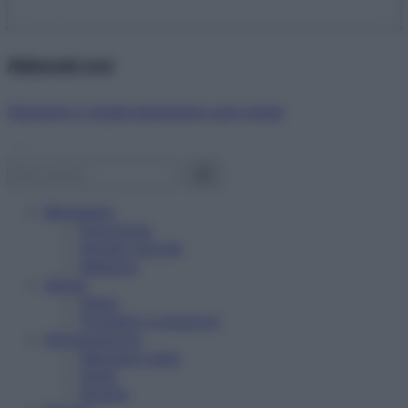
Abbonati ora!
Starbene ti regala benessere ogni mese!
Benessere
Psicologia
Rimedi naturali
Bellezza
Salute
News
Problemi e soluzioni
Alimentazione
Mangiare sano
Diete
Ricette