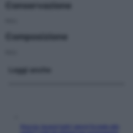
Conservazione
NULL
Composizione
NULL
Leggi anche
Doccia, lavarsi tutti i giorni fa male alla
pelle? I miti da sfatare per proteggerla