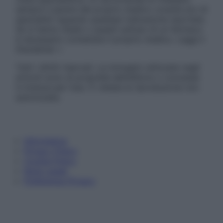
sempre il parere del proprio medico curante e/o di
specialisti riguardo qualsiasi indicazione riportata.
Se si hanno dubbi o quesiti sull’uso di un farmaco
è necessario contattare il proprio medico. Leggi il
Disclaimer »
Tutti i diritti riservati. Le immagini utilizzate negli
articoli sono di proprietà dell’editore o concesse
in licenza per l’uso. È vietata la riproduzione non
autorizzata.
Informativa
Privacy Policy
Cookie Policy
Note Legali
Preferenze Privacy