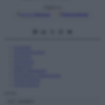
Seguici su
Google
Discover
Fonti preferite
Eccipienti
Controindicazioni
Posologia
Avvertenze
Interazioni
Effetti Indesiderati
Gravidanza e Allattamento
Conservazione
Composizione
OTI Srl
ATC:
2AA1B04