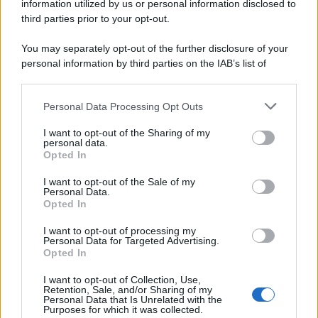
information utilized by us or personal information disclosed to
third parties prior to your opt-out.
You may separately opt-out of the further disclosure of your
personal information by third parties on the IAB’s list of
downstream participants.
Personal Data Processing Opt Outs
This information may also be disclosed by us to third parties
on the IAB’s List of Downstream Participants that may further
I want to opt-out of the Sharing of my
disclose it to other third parties.
personal data.
Opted In
Please note that this website/app uses one or more Google
services and may gather and store information including but
I want to opt-out of the Sale of my
Personal Data.
not limited to your visit or usage behaviour. You may click to
Opted In
grant or deny consent to Google and its third-party tags to
use your data for below specified purposes in below Google
I want to opt-out of processing my
consent section.
Personal Data for Targeted Advertising.
Opted In
I want to opt-out of Collection, Use,
Retention, Sale, and/or Sharing of my
Personal Data that Is Unrelated with the
Purposes for which it was collected.