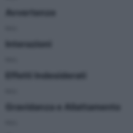
Avvertenze
NULL
Interazioni
NULL
Effetti Indesiderati
NULL
Gravidanza e Allattamento
NULL