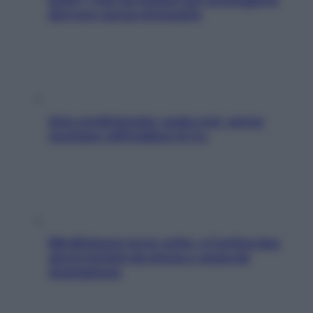
davvero senza stressarla
Aria condizionata: usala così, senza
rischiare raffreddore & Co.
Mindfulness tra le vette: a Cortina due
giorni lontani da stress e ansia da
smartphone