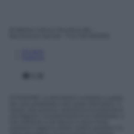
© Belpietro Edizioni Periodiche SRL –
Riproduzione riservata – P.Iva 13673600964
Chi siamo
Pubblicità
Facebook
X
Instagram
ATTENZIONE: Le informazioni contenute in questo
sito sono presentate a solo scopo informativo, in
nessun caso possono costituire la formulazione di
una diagnosi o la prescrizione di un trattamento, e
non intendono e non devono in alcun modo
sostituire il rapporto diretto medico-paziente o la
visita specialistica. Si raccomanda di chiedere