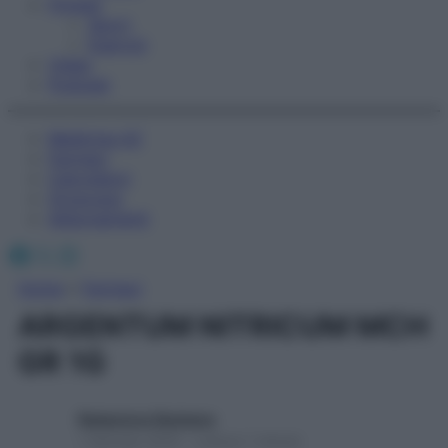
Fitness
Sport
Esercizi
Video
Podcast
Medicina AZ
Farmaci
Calcolatori
Oroscopo
Abbonamenti
Facebook
X
Instagram
Home
»
Farmaci
ARGENTUM NITRICUM MCH
GR 1G
Redazione Starbene
1 Gennaio 2025 – Lettura 1 minuto