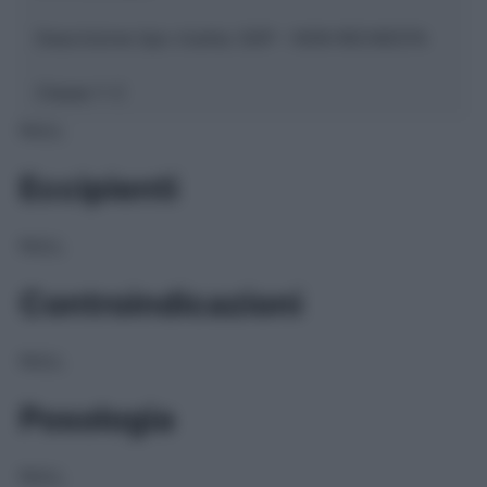
Descrizione tipo ricetta:
SOP – NON RICHIESTA
Classe 1:
C
NULL
Eccipienti
NULL
Controindicazioni
NULL
Posologia
NULL