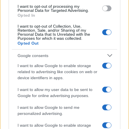
use your data for below specified purposes in below Google
I want to opt-out of processing my
consent section.
Personal Data for Targeted Advertising.
Opted In
I want to opt-out of Collection, Use,
Retention, Sale, and/or Sharing of my
Personal Data that Is Unrelated with the
Purposes for which it was collected.
Opted Out
Google consents
I want to allow Google to enable storage
related to advertising like cookies on web or
device identifiers in apps.
I want to allow my user data to be sent to
Google for online advertising purposes.
I want to allow Google to send me
personalized advertising.
I want to allow Google to enable storage