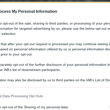
ROTEINATO 2% 10
ocess My Personal Information
to opt-out of the sale, sharing to third parties, or processing of your per
formation for targeted advertising by us, please use the below opt-out s
Le
 selection.
ti preferite
 that after your opt-out request is processed you may continue seeing i
ased on personal information utilized by us or personal information dis
 prior to your opt-out.
rately opt-out of the further disclosure of your personal information by
he IAB’s list of downstream participants.
tion may also be disclosed by us to third parties on the IAB’s List of 
 that may further disclose it to other third parties.
 that this website/app uses one or more Google services and may gath
l Data Processing Opt Outs
including but not limited to your visit or usage behaviour. You may click 
 to Google and its third-party tags to use your data for below specifi
o opt-out of the Sharing of my personal data.
ogle consent section.