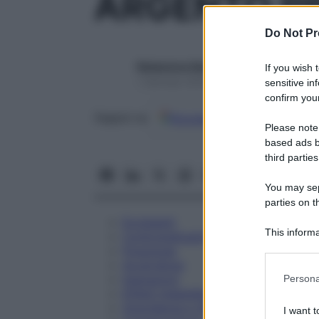
ARGENTO P
Do Not Pr
Redazione Starbene
If you wish 
1 Gennaio 2025 – Lettura 2 minuti
sensitive in
confirm your
Google
Discover
Fon
Seguici su
Please note
based ads b
third parties
You may sepa
parties on t
Eccipienti
This informa
Controindicazioni
Participants
Posologia
Avvertenze
Please note
Interazioni
Persona
information 
Effetti Indesiderati
deny consent
Gravidanza e Allattamento
I want t
in below Go