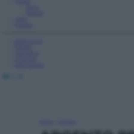
Fitness
Sport
Esercizi
Video
Podcast
Medicina AZ
Farmaci
Calcolatori
Oroscopo
Abbonamenti
Facebook
X
Instagram
Home
»
Farmaci