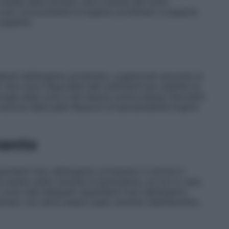
lasse delle idrolasi, che si estrae dal frutto
’uso concomitante di argento proteinato e papaina
 papaina.
iderati dell’argento proteinato, organizzati secondo la
on sono disponibili dati sufficienti per stabilire la
logie della cute e del tessuto sottocutaneo
Dermatiti
azione della pelle Reazioni di ipersensibilità Argiria
mento
ardanti l’uso dell’argento proteinato in donne in
e essere usato durante la gravidanza, se non in caso
 sono dati adeguati riguardanti l’uso dell’argento
teinato non deve essere usato durante l’allattamento,