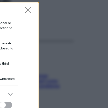
ML
sonal or
ection to
ggi anche
nterest-
closed to
 third
Capelli spezzati lungo
Downstream
l’attaccatura? Scopri come
risolvere l’annoso problema
er and store
to grant or
ed purposes