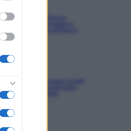
Fame dopo cena? Perché
succede e 6 snack leggeri e
appetitosi che non rovinano il
sonno
Non solo Maldive: scopri i coralli
che si nascondono nel nostro
Mediterraneo (e come
proteggerli)