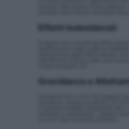
un enzima proteolitico, appartenente alla c
immaturo della papaya (Carica papaya). L
potrebbe inibire l’azione enzimatica della
Effetti Indesiderati
Di seguito sono riportati gli effetti indes
classificazione organo sistemica MedDRA. N
frequenza dei singoli effetti elencati.
Pato
Rash Bruciori Irritazioni della cute Decolor
(vedere paragrafo 4.9)
Gravidanza e Allatta
Gravidanza
Non vi sono dati adeguati rigu
gravidanza. L’argento proteinato non dev
di assoluta necessità.
Allattamento
Non vi
proteinato in allattamento. L’argento pro
se non in caso di assoluta necessità.