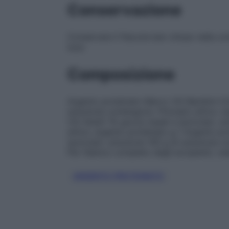
Conservazione
Conservare il flacone ben chiuso nella con
luce.
Composizione
Argento proteinato Marco Viti Bambini 0,5
soluzione contengono:
Principio attivo
: a
Viti Adulti 1% gocce nasali e auricolari,
attivo
: argento proteinato g 1 Argento pr
auricolari, soluzione 100 g di soluzione 
Per l’elenco completo degli eccipienti, ve
ARGENTO PROTEINATO