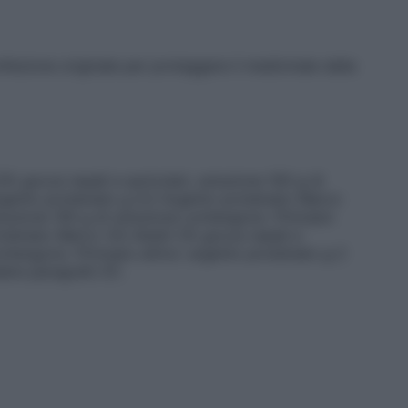
fezione originale per proteggere il medicinale dalla
% gocce nasali e auricolari, soluzione 100 g di
rgento proteinato g 0,5 Argento proteinato Marco
 soluzione 100 g di soluzione contengono:
Principio
oteinato Marco Viti Adulti 2% gocce nasali e
contengono:
Principio attivo
: argento proteinato g 2
dere paragrafo 6.1.