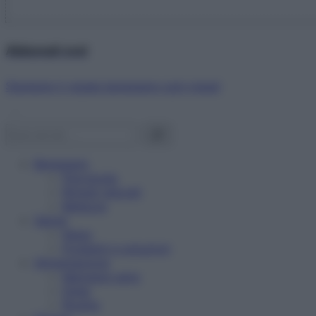
Abbonati ora!
Starbene ti regala benessere ogni mese!
Benessere
Psicologia
Rimedi naturali
Bellezza
Salute
News
Problemi e soluzioni
Alimentazione
Mangiare sano
Diete
Ricette