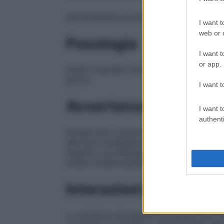
Ipersensibilità al principio attivo o ad uno
I want t
web or d
Posologia
I want t
or app.
Adulti e bambini
Somministrare 1–2 gocce i
giorno.
I want t
Avvertenze
I want t
authenti
Evitare l’uso concomitante con prodotti a
alle dosi consigliate e alle modalità di i
ingerito o se impiegato per un lungo per
tossici (vedere paragrafo 4.9).
Interazioni
La soluzione di argento proteinato può in