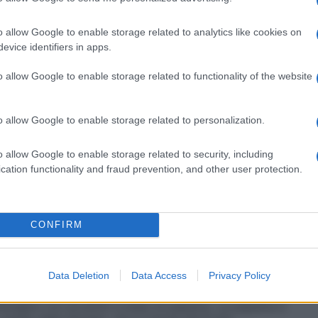
 qualsiasi degli eccipienti.
o allow Google to enable storage related to analytics like cookies on
evice identifiers in apps.
o allow Google to enable storage related to functionality of the website
n ogni narice o nel condotto auricolare 2–3 volte al
o allow Google to enable storage related to personalization.
o allow Google to enable storage related to security, including
cation functionality and fraud prevention, and other user protection.
 base di papaina (vedere paragrafo 4.5). Attenersi
mpiego. L’argento proteinato, se accidentalmente
iodo a dosi eccessive, può determinare fenomeni
CONFIRM
Data Deletion
Data Access
Privacy Policy
teragire con prodotti a base di papaina. La papaina è