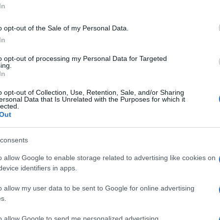
In
o opt-out of the Sale of my Personal Data.
In
Descrizione tipo ricetta:
SOP – NON
to opt-out of processing my Personal Data for Targeted
ing.
RICHIESTA
In
Forma farmaceutica:
GOCCE ORL
o opt-out of Collection, Use, Retention, Sale, and/or Sharing
ersonal Data that Is Unrelated with the Purposes for which it
lected.
Out
sa nasale e antisettico del condotto auricolare.
consents
o allow Google to enable storage related to advertising like cookies on
evice identifiers in apps.
drato, potassio monobasico fosfato, bronopol.
o allow my user data to be sent to Google for online advertising
s.
to allow Google to send me personalized advertising.