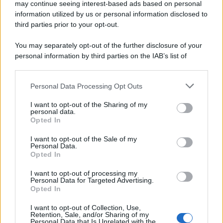
may continue seeing interest-based ads based on personal
information utilized by us or personal information disclosed to
third parties prior to your opt-out.
You may separately opt-out of the further disclosure of your
personal information by third parties on the IAB’s list of
downstream participants.
Personal Data Processing Opt Outs
This information may also be disclosed by us to third parties
on the IAB’s List of Downstream Participants that may further
I want to opt-out of the Sharing of my
disclose it to other third parties.
personal data.
Opted In
Please note that this website/app uses one or more Google
services and may gather and store information including but
I want to opt-out of the Sale of my
Personal Data.
not limited to your visit or usage behaviour. You may click to
Opted In
grant or deny consent to Google and its third-party tags to
use your data for below specified purposes in below Google
I want to opt-out of processing my
consent section.
Personal Data for Targeted Advertising.
Opted In
I want to opt-out of Collection, Use,
Retention, Sale, and/or Sharing of my
Personal Data that Is Unrelated with the