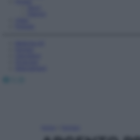
Fitness
Sport
Esercizi
Video
Podcast
Medicina AZ
Farmaci
Calcolatori
Oroscopo
Abbonamenti
Facebook
X
Instagram
Home
»
Farmaci