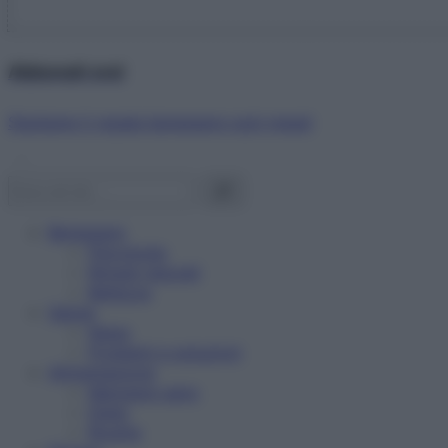
Abbonati ora!
Starbene ti regala benessere ogni mese!
Benessere
Psicologia
Rimedi naturali
Bellezza
Salute
News
Problemi e soluzioni
Alimentazione
Mangiare sano
Diete
Ricette