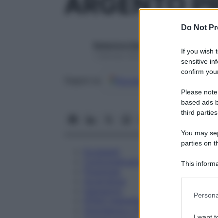
ARGENTO PR
Do Not Pr
Redazione Starbene
If you wish 
1 Gennaio 2025 – Lettura 3 minuti
sensitive in
confirm your
Google
Discover
Fon
Seguici su
Please note
based ads b
third parties
You may sepa
parties on t
Eccipienti
Controindicazioni
This informa
Posologia
Participants
Avvertenze
Interazioni
Please note
Persona
Effetti Indesiderati
information 
Gravidanza e Allattamento
deny consent
I want t