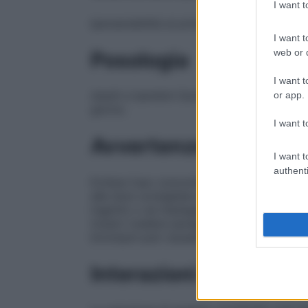
I want 
Ipersensibilità al principio attivo o ad uno
I want t
web or d
Posologia
I want t
Adulti e bambini
Somministrare 1–2 gocce 
or app.
giorno.
I want t
Avvertenze
I want t
authenti
Evitare l’uso concomitante con prodotti a
alle dosi consigliate e alle modalità di i
ingerito o se impiegato per un lungo per
tossici (vedere paragrafo 4.9). Informazio
bronopol può causare reazioni cutanee loc
Interazioni