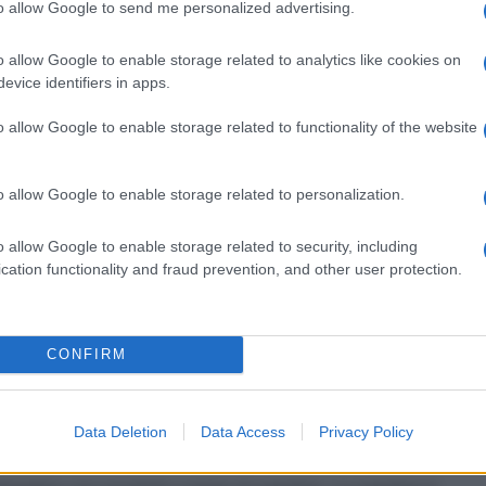
to allow Google to send me personalized advertising.
 qualsiasi degli eccipienti.
o allow Google to enable storage related to analytics like cookies on
evice identifiers in apps.
o allow Google to enable storage related to functionality of the website
in ogni narice o nel condotto auricolare 2–3 volte al
o allow Google to enable storage related to personalization.
o allow Google to enable storage related to security, including
cation functionality and fraud prevention, and other user protection.
 base di papaina (vedere paragrafo 4.5). Attenersi
mpiego. L’argento proteinato, se accidentalmente
iodo a dosi eccessive, può determinare fenomeni
ni importanti su alcuni eccipienti: La presenza di
CONFIRM
ali (es. dermatiti da contatto)
Data Deletion
Data Access
Privacy Policy