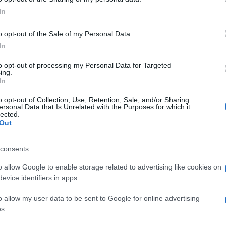
ogle consent section.
In
o opt-out of the Sale of my Personal Data.
In
Descrizione tipo ricetta:
SOP – NON
to opt-out of processing my Personal Data for Targeted
RICHIESTA
ing.
In
Forma farmaceutica:
GOCCE ORL
o opt-out of Collection, Use, Retention, Sale, and/or Sharing
ersonal Data that Is Unrelated with the Purposes for which it
lected.
Out
sa nasale e antisettico del condotto auricolare.
consents
o allow Google to enable storage related to advertising like cookies on
evice identifiers in apps.
sio fosfato monobasico, bronopol, acqua depurata.
o allow my user data to be sent to Google for online advertising
s.