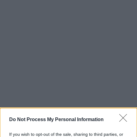
Do Not Process My Personal Information
If you wish to opt-out of the sale, sharing to third parties, or