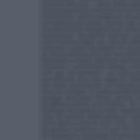
riduzione della dose, il valore dell’emog
temporaneamente la somministrazione fin
ricominciando quindi la terapia ad una dos
L’emoglobina deve essere misurata ogni un
Successivamente l’emoglobina può essere m
mantenimento: Nei pazienti dializzati, è 
come iniezione singola una volta alla sett
sottoposti a dialisi che passano da una s
ad una somministrazione ogni due settim
equivalente al doppio della dose settimana
continuare a somministrare Aranesp come 
volta ogni due settimane o una volta al me
due settimane, dopo aver raggiunto l’obi
può essere somministrato con iniezione s
dose pari al doppio di quella precedentem
dosaggio deve essere titolato secondo ne
emoglobina stabilita come obiettivo. Se 
mantenere l’emoglobina al livello desider
circa. Se l’aumento dell’emoglobina è supe
dovrà ridurre la dose di circa il 25%, a se
emoglobina è superiore a 12 g/dl (7,5 mmo
Se l’emoglobina continuasse ad aumentare, 