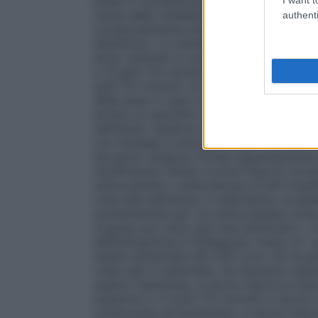
prese in considerazione cause alternative 
causa della variabilità intrapaziente, nel
authenti
occasionalmente singoli valori di emoglobi
desiderato. La variabilità dell’emoglobin
dose, tenendo in considerazione il range 
a 12 g/dl (7,5 mmol/l). È necessario evitar
g/dl (7,5 mmol/l); di seguito sono riport
della dose in caso di valori di emoglobina 
evitare un aumento dell’emoglobina superi
settimane. Qualora si verificasse questa e
con Aranesp si articola in due fasi, una 
istruzioni vengono fornite separatamente p
insufficienza renale cronica
Fase di correz
sottocutanea o endovenosa è 0,45 mcg/kg
volta alla settimana. In alternativa, ai pa
somministrate per via sottocutanea come in
mcg/kg una volta ogni due settimane o 1,
dell’emoglobina è inadeguato (meno di 1 g
essere aumentata del 25% circa. Gli incre
volta ogni 4 settimane. Se l’aumento dell’
quattro settimane, si dovrà ridurre la dose
superiore a 12 g/dl (7,5 mmol/l) si dovrà
continuasse ad aumentare, si dovrà ridurr