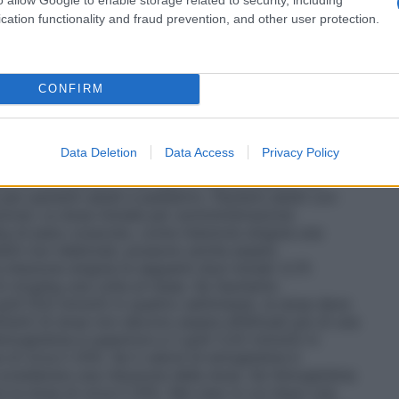
della scarsa risposta (vedere paragrafi 4.4 e 5.1). A
lo stesso soggetto si possono osservare
cation functionality and fraud prevention, and other user protection.
na superiori e inferiori al livello di emoglobina
a deve essere controllata mediante gestione della
target di emoglobina, che va da 10 g/dl (6,2 mmol/l)
e il perdurare di valori emoglobinici superiori a 12
CONFIRM
ate le linee guida per un appropriato aggiustamento
superiori a 12 g/dl (7,5 mmol/l). Si deve inoltre
ore a 2 g/dl (1,25 mmol/l) in un periodo di 4
Data Deletion
Data Access
Privacy Policy
venienza, si dovrà aggiustare la dose. Il trattamento
fase di correzione e una fase di mantenimento. Le
er pazienti adulti e pediatrici.
Pazienti adulti con
ione: La dose iniziale per somministrazione
 di peso corporeo, come iniezione singola una
zienti non dializzati, possono anche essere
iezione singola le seguenti dosi iniziali: 0,75
5 mcg/kg una volta al mese. Se l’aumento
/dl (0,6 mmol/l) in quattro settimane), la dose deve
menti di dose non devono essere effettuati più di una
emoglobina è superiore a 2 g/dl (1,25 mmol/l) in
 di circa il 25%. Se il valore di emoglobina è
 considerare una riduzione della dose. Se l’emoglobina
e la dose di circa il 25%. Nel caso in cui dopo una