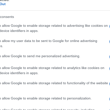
Out
 qualsiasi degli eccipienti elencati al paragrafo 6.1.
consents
o allow Google to enable storage related to advertising like cookies on
evice identifiers in apps.
o allow my user data to be sent to Google for online advertising
s.
iziato da un medico con esperienza nelle indicazioni
ell’anemia sintomatica in pazienti adulti e pediatrici
 e le sequele dell’anemia possono variare a seconda
to allow Google to send me personalized advertising.
e della malattia; è pertanto necessario che il decorso
aziente siano valutate dal medico. Aranesp deve essere
o allow Google to enable storage related to analytics like cookies on
ovenosa al fine di aumentare la concentrazione di
evice identifiers in apps.
). L’utilizzo sottocutaneo è preferibile in pazienti
vitare la puntura di vene periferiche. I pazienti
o allow Google to enable storage related to functionality of the website
 fine di ottenere un adeguato controllo dei sintomi
sa dose di Aranesp approvata, mantenendo al contempo
nferiori o uguali a 12 g/dl (7,5 mmol/l). Deve essere
o allow Google to enable storage related to personalization.
i Aranesp nei pazienti con insufficienza renale
 risposta emoglobinica ad Aranesp, devono essere
o allow Google to enable storage related to security, including