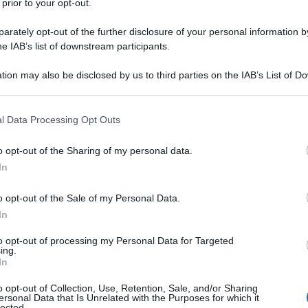
 prior to your opt-out.
rately opt-out of the further disclosure of your personal information by
he IAB’s list of downstream participants.
tion may also be disclosed by us to third parties on the IAB’s List of 
Descrizione tipo ricetta:
RNRL –
 that may further disclose it to other third parties.
LIMITATIVA NON RIPETIB.
 that this website/app uses one or more Google services and may gath
l Data Processing Opt Outs
Forma farmaceutica:
SOLUZIONE
including but not limited to your visit or usage behaviour. You may click 
INIETTABILE
 to Google and its third-party tags to use your data for below specifi
o opt-out of the Sharing of my personal data.
ogle consent section.
ta all’insufficienza renale cronica (IRC) in adulti e
In
.2). Trattamento dell’anemia sintomatica in pazienti
he ricevono chemioterapia.
o opt-out of the Sale of my Personal Data.
In
to opt-out of processing my Personal Data for Targeted
ing.
In
bibasico Sodio cloruro Polisorbato 80 Acqua per
o opt-out of Collection, Use, Retention, Sale, and/or Sharing
ersonal Data that Is Unrelated with the Purposes for which it
lected.