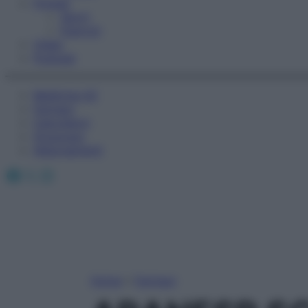
Fitness
Sport
Esercizi
Video
Podcast
Medicina AZ
Farmaci
Calcolatori
Oroscopo
Abbonamenti
Facebook
X
Instagram
Home
»
Farmaci