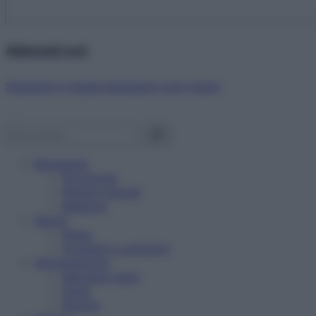
Abbonati ora!
Starbene ti regala benessere ogni mese!
Benessere
Psicologia
Rimedi naturali
Bellezza
Salute
News
Problemi e soluzioni
Alimentazione
Mangiare sano
Diete
Ricette