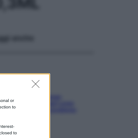
0,3ML
ggi anche
Capelli spezzati lungo
sonal or
l’attaccatura? Scopri come
ection to
risolvere l’annoso problema
nterest-
closed to