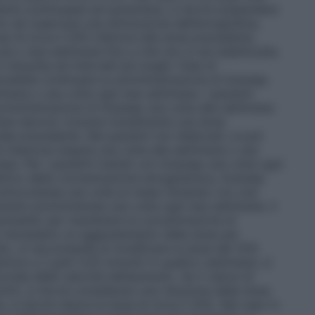
lobina continuasse ad aumentare, si dovrà sospendere
o ad osservare una diminuzione dell’emoglobina,
e di circa il 25% inferiore alla dose precedente.
a o due settimane fino a che non si sia stabilizzata.
isurata ad intervalli più lunghi. Fase di
possibile continuare la somministrazione di Aranesp
imana o una volta ogni due settimane. I pazienti
omministrazione di Aranesp una volta alla settimana
ane devono ricevere inizialmente una dose
le precedente. Nei pazienti non dializzati, si può
iniezione singola una volta alla settimana o una
se. Per i pazienti trattati con Aranesp una volta ogni
ettivo della concentrazione emoglobinica, Aranesp
ottocutanea una volta al mese iniziando con una
ente somministrata una volta ogni due settimane. Il
cessità, per mantenere la concentrazione di
è necessario un aggiustamento della dose per
ato, si raccomanda di modificare la dose del 25%
riore a 2 g/dl (1,25 mmol/l) in quattro settimane, si
conda della velocità dell’aumento. Se il valore di
l/l), si dovrà considerare una riduzione della dose.
si dovrà ridurre la dose di circa il 25%. Nel caso in