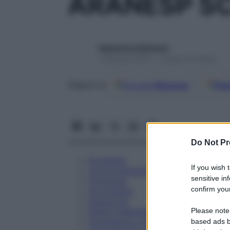
ARANESP SC
Redazione Starbene
1 Gennaio 2025 – Lettura 33 minuti
Google
Discover
Fon
Seguici su
Do Not Pr
Eccipienti
If you wish 
Controindicazioni
sensitive in
Posologia
confirm your
Avvertenze
Interazioni
Please note
Effetti Indesiderati
Gravidanza e Allattamento
based ads b