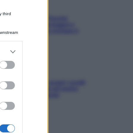
 third
Fame dopo cena? Perché
succede e 6 snack leggeri e
appetitosi che non rovinano il
Downstream
sonno
er and store
to grant or
ed purposes
Non solo Maldive: scopri i coralli
che si nascondono nel nostro
Mediterraneo (e come
proteggerli)