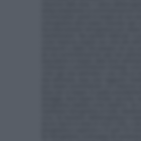
riduzione della dose, il valore dell’emog
temporaneamente la somministrazione fin
ricominciando quindi la terapia ad una dos
L’emoglobina deve essere misurata ogni un
Successivamente l’emoglobina può essere m
mantenimento: Nei pazienti dializzati, è 
come iniezione singola una volta alla sett
sottoposti a dialisi che passano da una s
ad una somministrazione ogni due settim
equivalente al doppio della dose settimana
continuare a somministrare Aranesp come 
volta ogni due settimane o una volta al me
due settimane, dopo aver raggiunto l’obi
può essere somministrato con iniezione s
dose pari al doppio di quella precedentem
dosaggio deve essere titolato secondo ne
emoglobina stabilita come obiettivo. Se 
mantenere l’emoglobina al livello desider
circa. Se l’aumento dell’emoglobina è supe
dovrà ridurre la dose di circa il 25%, a se
emoglobina è superiore a 12 g/dl (7,5 mmo
Se l’emoglobina continuasse ad aumentare, 