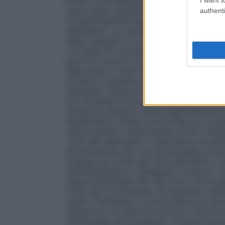
prese in considerazione cause alternative 
causa della variabilità intrapaziente, nel
authenti
occasionalmente singoli valori di emoglobi
desiderato. La variabilità dell’emoglobin
dose, tenendo in considerazione il range 
a 12 g/dl (7,5 mmol/l). È necessario evitar
g/dl (7,5 mmol/l); di seguito sono riport
della dose in caso di valori di emoglobina 
evitare un aumento dell’emoglobina superi
settimane. Qualora si verificasse questa e
con Aranesp si articola in due fasi, una 
istruzioni vengono fornite separatamente p
insufficienza renale cronica
Fase di correz
sottocutanea o endovenosa è 0,45 mcg/kg
volta alla settimana. In alternativa, ai pa
somministrate per via sottocutanea come in
mcg/kg una volta ogni due settimane o 1,
dell’emoglobina è inadeguato (meno di 1 g
essere aumentata del 25% circa. Gli incre
volta ogni 4 settimane. Se l’aumento dell’
quattro settimane, si dovrà ridurre la dose
superiore a 12 g/dl (7,5 mmol/l) si dovrà
continuasse ad aumentare, si dovrà ridurr