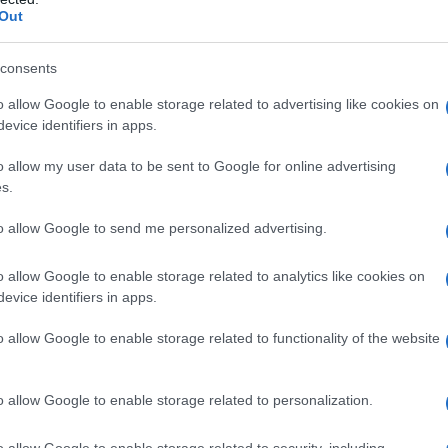
Out
 qualsiasi degli eccipienti elencati al paragrafo 6.1.
consents
o allow Google to enable storage related to advertising like cookies on
evice identifiers in apps.
o allow my user data to be sent to Google for online advertising
s.
iziato da un medico con esperienza nelle indicazioni
ell’anemia sintomatica in pazienti adulti e pediatrici
 e le sequele dell’anemia possono variare a seconda
to allow Google to send me personalized advertising.
e della malattia; è pertanto necessario che il decorso
aziente siano valutate dal medico. Aranesp deve essere
o allow Google to enable storage related to analytics like cookies on
ovenosa al fine di aumentare la concentrazione di
evice identifiers in apps.
). L’utilizzo sottocutaneo è preferibile in pazienti
vitare la puntura di vene periferiche. I pazienti
o allow Google to enable storage related to functionality of the website
 fine di ottenere un adeguato controllo dei sintomi
sa dose di Aranesp approvata, mantenendo al contempo
nferiori o uguali a 12 g/dl (7,5 mmol/l). Deve essere
o allow Google to enable storage related to personalization.
i Aranesp nei pazienti con insufficienza renale
 risposta emoglobinica ad Aranesp, devono essere
o allow Google to enable storage related to security, including