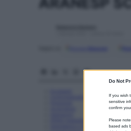
ARANESP SC
Redazione Starbene
1 Gennaio 2025 – Lettura 33 minuti
Google
Discover
Fon
Seguici su
Do Not Pr
Eccipienti
If you wish 
Controindicazioni
sensitive in
Posologia
confirm your
Avvertenze
Interazioni
Please note
Effetti Indesiderati
Gravidanza e Allattamento
based ads b