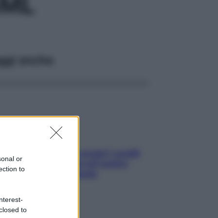
4ML
ggi anche
Non solo Maldive: scopri i coralli
sonal or
che si nascondono nel nostro
ection to
Mediterraneo (e come
proteggerli)
nterest-
closed to