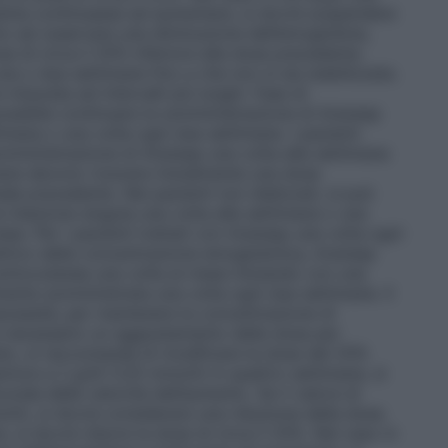
lobina continuasse ad aumentare, si dovrà sospendere
o ad osservare una diminuzione dell’emoglobina,
e di circa il 25% inferiore alla dose precedente.
a o due settimane fino a che non si sia stabilizzata.
isurata ad intervalli più lunghi. Fase di
possibile continuare la somministrazione di Aranesp
imana o una volta ogni due settimane. I pazienti
omministrazione di Aranesp una volta alla settimana
ane devono ricevere inizialmente una dose
le precedente. Nei pazienti non dializzati, si può
iniezione singola una volta alla settimana o una
se. Per i pazienti trattati con Aranesp una volta ogni
ettivo della concentrazione emoglobinica, Aranesp
ottocutanea una volta al mese iniziando con una
ente somministrata una volta ogni due settimane. Il
cessità, per mantenere la concentrazione di
è necessario un aggiustamento della dose per
ato, si raccomanda di modificare la dose del 25%
riore a 2 g/dl (1,25 mmol/l) in quattro settimane, si
conda della velocità dell’aumento. Se il valore di
l/l), si dovrà considerare una riduzione della dose.
si dovrà ridurre la dose di circa il 25%. Nel caso in