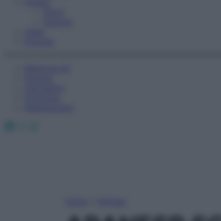
Fitness
Sport
Esercizi
Video
Podcast
Medicina AZ
Farmaci
Calcolatori
Oroscopo
Abbonamenti
Facebook
X
Instagram
Home
»
Farmaci