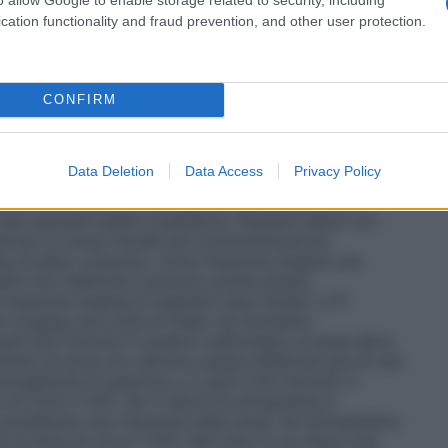
della scarsa risposta (vedere paragrafi 4.4 e 5.1). A
lo stesso soggetto si possono osservare
cation functionality and fraud prevention, and other user protection.
na superiori e inferiori al livello di emoglobina
a deve essere controllata mediante gestione della
target di emoglobina, che va da 10 g/dl (6,2 mmol/l)
e il perdurare di valori emoglobinici superiori a 12
CONFIRM
ate le linee guida per un appropriato aggiustamento
superiori a 12 g/dl (7,5 mmol/l). Si deve inoltre
ore a 2 g/dl (1,25 mmol/l) in un periodo di 4
Data Deletion
Data Access
Privacy Policy
venienza, si dovrà aggiustare la dose. Il trattamento
fase di correzione e una fase di mantenimento. Le
er pazienti adulti e pediatrici.
Pazienti adulti con
ione: La dose iniziale per somministrazione
 di peso corporeo, come iniezione singola una
zienti non dializzati, possono anche essere
iezione singola le seguenti dosi iniziali: 0,75
5 mcg/kg una volta al mese. Se l’aumento
/dl (0,6 mmol/l) in quattro settimane), la dose deve
menti di dose non devono essere effettuati più di una
emoglobina è superiore a 2 g/dl (1,25 mmol/l) in
 di circa il 25%. Se il valore di emoglobina è
 considerare una riduzione della dose. Se l’emoglobina
e la dose di circa il 25%. Nel caso in cui dopo una