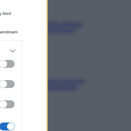
 third
In menopausa il rischio d’infarto
aumenta: è ora di rinforzare il
Downstream
cuore
er and store
to grant or
ed purposes
Contare le calorie serve ancora?
La risposta della nutrizionista