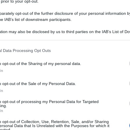
 prior to your opt-out.
rately opt-out of the further disclosure of your personal information by
he IAB’s list of downstream participants.
tion may also be disclosed by us to third parties on the IAB’s List of 
Descrizione tipo ricetta:
RNRL –
 that may further disclose it to other third parties.
LIMITATIVA NON RIPETIB.
 that this website/app uses one or more Google services and may gath
l Data Processing Opt Outs
Forma farmaceutica:
SOLUZIONE
including but not limited to your visit or usage behaviour. You may click 
INIETTABILE
 to Google and its third-party tags to use your data for below specifi
o opt-out of the Sharing of my personal data.
ogle consent section.
ta all’insufficienza renale cronica (IRC) in adulti e
In
.2). Trattamento dell’anemia sintomatica in pazienti
he ricevono chemioterapia.
o opt-out of the Sale of my Personal Data.
In
to opt-out of processing my Personal Data for Targeted
ing.
In
bibasico Sodio cloruro Polisorbato 80 Acqua per
o opt-out of Collection, Use, Retention, Sale, and/or Sharing
ersonal Data that Is Unrelated with the Purposes for which it
lected.