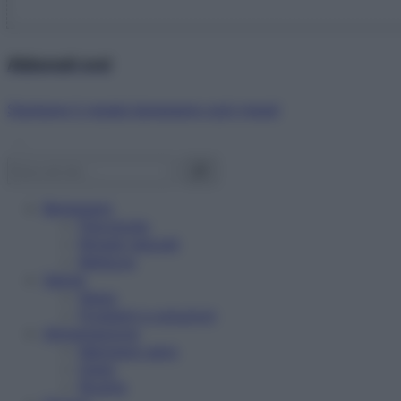
Abbonati ora!
Starbene ti regala benessere ogni mese!
Benessere
Psicologia
Rimedi naturali
Bellezza
Salute
News
Problemi e soluzioni
Alimentazione
Mangiare sano
Diete
Ricette