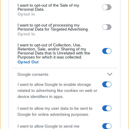
services and may gather and store information including but
I want to opt-out of the Sale of my
Personal Data.
not limited to your visit or usage behaviour. You may click to
Opted In
grant or deny consent to Google and its third-party tags to
use your data for below specified purposes in below Google
I want to opt-out of processing my
consent section.
Personal Data for Targeted Advertising.
Opted In
I want to opt-out of Collection, Use,
Retention, Sale, and/or Sharing of my
Personal Data that Is Unrelated with the
Purposes for which it was collected.
Opted Out
Google consents
I want to allow Google to enable storage
related to advertising like cookies on web or
device identifiers in apps.
I want to allow my user data to be sent to
Google for online advertising purposes.
I want to allow Google to send me