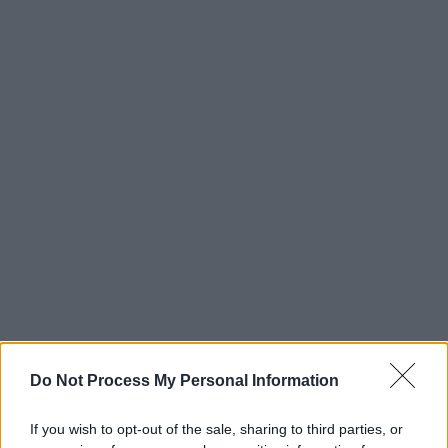
Do Not Process My Personal Information
If you wish to opt-out of the sale, sharing to third parties, or