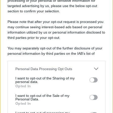
processing of your personal or sensitive information for
targeted advertising by us, please use the below opt-out
section to confirm your selection.
Please note that after your opt-out request is processed you
may continue seeing interest-based ads based on personal
information utilized by us or personal information disclosed to
third parties prior to your opt-out.
You may separately opt-out of the further disclosure of your
personal information by third parties on the IAB’s list of
downstream participants.
Personal Data Processing Opt Outs
This information may also be disclosed by us to third parties
on the IAB’s List of Downstream Participants that may further
I want to opt-out of the Sharing of my
disclose it to other third parties.
personal data.
Opted In
Please note that this website/app uses one or more Google
services and may gather and store information including but
I want to opt-out of the Sale of my
Personal Data.
not limited to your visit or usage behaviour. You may click to
Opted In
grant or deny consent to Google and its third-party tags to
use your data for below specified purposes in below Google