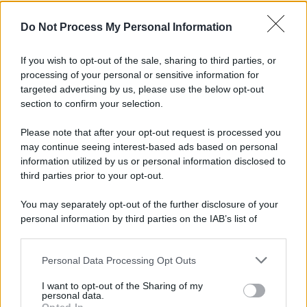
Do Not Process My Personal Information
If you wish to opt-out of the sale, sharing to third parties, or
processing of your personal or sensitive information for
targeted advertising by us, please use the below opt-out
section to confirm your selection.
Please note that after your opt-out request is processed you
may continue seeing interest-based ads based on personal
information utilized by us or personal information disclosed to
third parties prior to your opt-out.
You may separately opt-out of the further disclosure of your
personal information by third parties on the IAB’s list of
downstream participants.
Personal Data Processing Opt Outs
This information may also be disclosed by us to third parties
on the IAB’s List of Downstream Participants that may further
I want to opt-out of the Sharing of my
disclose it to other third parties.
personal data.