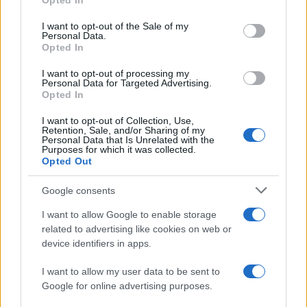
Opted In
Please note that this website/app uses one or more Google
services and may gather and store information including but
I want to opt-out of the Sale of my
Personal Data.
not limited to your visit or usage behaviour. You may click to
Opted In
grant or deny consent to Google and its third-party tags to
use your data for below specified purposes in below Google
I want to opt-out of processing my
consent section.
Personal Data for Targeted Advertising.
Opted In
I want to opt-out of Collection, Use,
Retention, Sale, and/or Sharing of my
Personal Data that Is Unrelated with the
Purposes for which it was collected.
Opted Out
Google consents
I want to allow Google to enable storage
related to advertising like cookies on web or
device identifiers in apps.
I want to allow my user data to be sent to
Google for online advertising purposes.