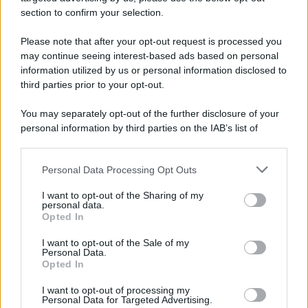
section to confirm your selection.
Please note that after your opt-out request is processed you
may continue seeing interest-based ads based on personal
information utilized by us or personal information disclosed to
third parties prior to your opt-out.
You may separately opt-out of the further disclosure of your
personal information by third parties on the IAB’s list of
downstream participants.
Personal Data Processing Opt Outs
This information may also be disclosed by us to third parties
on the IAB’s List of Downstream Participants that may further
I want to opt-out of the Sharing of my
disclose it to other third parties.
personal data.
Opted In
Please note that this website/app uses one or more Google
services and may gather and store information including but
I want to opt-out of the Sale of my
Personal Data.
not limited to your visit or usage behaviour. You may click to
Opted In
grant or deny consent to Google and its third-party tags to
use your data for below specified purposes in below Google
I want to opt-out of processing my
consent section.
Personal Data for Targeted Advertising.