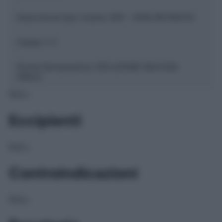
Descrizione tipo ricetta:
SOP – NON RICHIESTA
Classe 1:
C
Forma farmaceutica:
SOLUZIONE MUCOSA
ORALE
NULL
Eccipienti
NULL
Controindicazioni
NULL