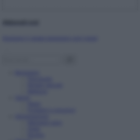
Abbonati ora!
Starbene ti regala benessere ogni mese!
Benessere
Psicologia
Rimedi naturali
Bellezza
Salute
News
Problemi e soluzioni
Alimentazione
Mangiare sano
Diete
Ricette