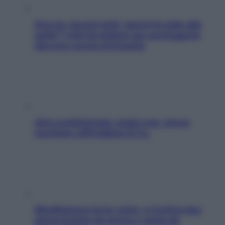
Doccia, lavarsi tutti i giorni fa male alla
pelle? I miti da sfatare per proteggerla
davvero senza stressarla
Aria condizionata: usala così, senza
rischiare raffreddore & Co.
Mindfulness tra le vette: a Cortina due
giorni lontani da stress e ansia da