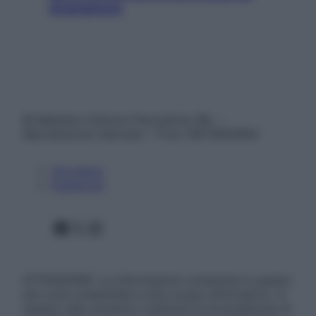
smartphone
© Belpietro Edizioni Periodiche SRL –
Riproduzione riservata – P.Iva 13673600964
Chi siamo
Pubblicità
Facebook
X
Instagram
ATTENZIONE: Le informazioni contenute in questo
sito sono presentate a solo scopo informativo, in
nessun caso possono costituire la formulazione di