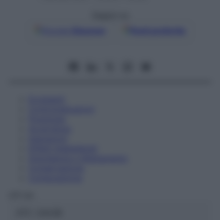
Seguici su
Google
Discover
Fonti preferite
Eccipienti
Controindicazioni
Posologia
Avvertenze
Interazioni
Effetti Indesiderati
Gravidanza e Allattamento
Conservazione
Composizione
OTI Srl
ATC:
2AA3B