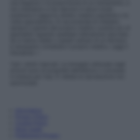
una diagnosi o la prescrizione di un trattamento, e
non intendono e non devono in alcun modo
sostituire il rapporto diretto medico-paziente o la
visita specialistica. Si raccomanda di chiedere
sempre il parere del proprio medico curante e/o di
specialisti riguardo qualsiasi indicazione riportata.
Se si hanno dubbi o quesiti sull’uso di un farmaco
è necessario contattare il proprio medico. Leggi il
Disclaimer »
Tutti i diritti riservati. Le immagini utilizzate negli
articoli sono di proprietà dell’editore o concesse
in licenza per l’uso. È vietata la riproduzione non
autorizzata.
Informativa
Privacy Policy
Cookie Policy
Note Legali
Preferenze Privacy