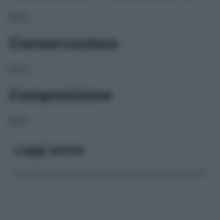
NULL
Conservazione
NULL
Composizione
NULL
Leggi anche