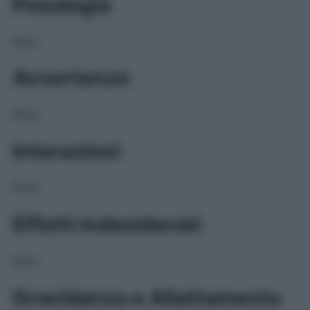
Posologia
NULL
Avvertenze
NULL
Interazioni
NULL
Effetti Indesiderati
NULL
Gravidanza e Allattamento