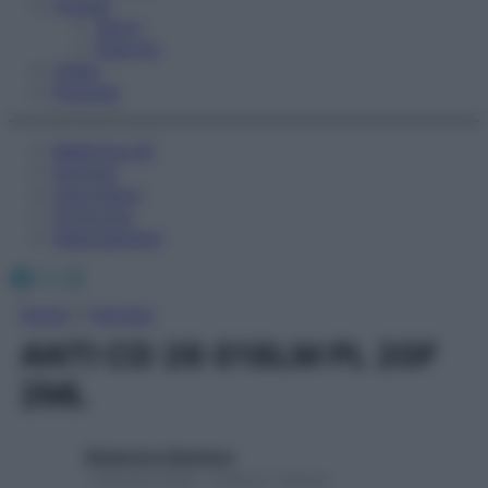
Fitness
Sport
Esercizi
Video
Podcast
Medicina AZ
Farmaci
Calcolatori
Oroscopo
Abbonamenti
Facebook
X
Instagram
Home
»
Farmaci
ANTI CD 26 018LM PL 20F
2ML
Redazione Starbene
1 Gennaio 2025 – Lettura 1 minuto