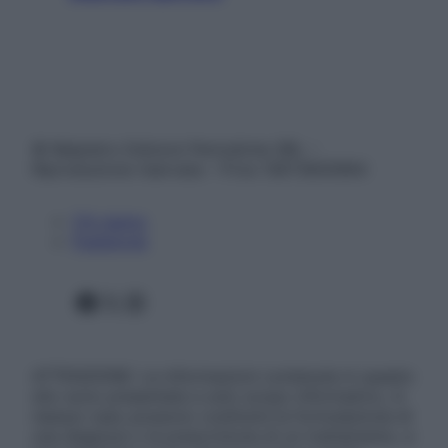
© Belpietro Edizioni Periodiche SRL –
Riproduzione riservata – P.Iva 13673600964
Chi siamo
Pubblicità
Facebook
X
Instagram
ATTENZIONE: Le informazioni contenute in questo
sito sono presentate a solo scopo informativo, in
nessun caso possono costituire la formulazione di
una diagnosi o la prescrizione di un trattamento, e