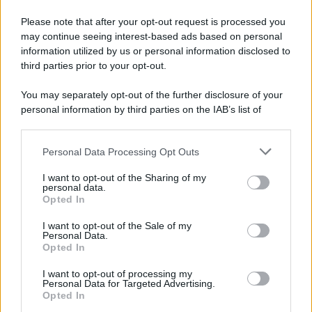
Please note that after your opt-out request is processed you
may continue seeing interest-based ads based on personal
information utilized by us or personal information disclosed to
third parties prior to your opt-out.
You may separately opt-out of the further disclosure of your
personal information by third parties on the IAB’s list of
downstream participants.
Personal Data Processing Opt Outs
This information may also be disclosed by us to third parties
on the IAB’s List of Downstream Participants that may further
I want to opt-out of the Sharing of my
disclose it to other third parties.
personal data.
Opted In
Please note that this website/app uses one or more Google
services and may gather and store information including but
I want to opt-out of the Sale of my
Personal Data.
not limited to your visit or usage behaviour. You may click to
Opted In
grant or deny consent to Google and its third-party tags to
use your data for below specified purposes in below Google
I want to opt-out of processing my
consent section.
Personal Data for Targeted Advertising.
Opted In