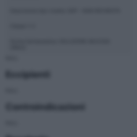
Descrizione tipo ricetta:
SOP – NON RICHIESTA
Classe 1:
C
Forma farmaceutica:
SOLUZIONE MUCOSA
ORALE
NULL
Eccipienti
NULL
Controindicazioni
NULL