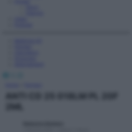
Fitness
Sport
Esercizi
Video
Podcast
Medicina AZ
Farmaci
Calcolatori
Oroscopo
Abbonamenti
Facebook
X
Instagram
Home
»
Farmaci
ANTI CD 25 018LM PL 20F
2ML
Redazione Starbene
1 Gennaio 2025 – Lettura 1 minuto