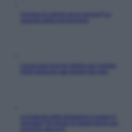
Contare le calorie serve ancora? La
risposta della nutrizionista
L’oroscopo food di Jupiter per l’estate
2026 dedicato agli amanti del cibo
La trappola della dopamina ti segue in
spiaggia? Strategie di digital detox per
staccare davvero