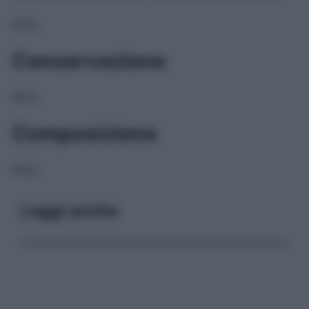
NULL
Conservazione
NULL
Composizione
NULL
Leggi anche