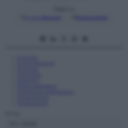
Seguici su
Google
Discover
Fonti preferite
Eccipienti
Controindicazioni
Posologia
Avvertenze
Interazioni
Effetti Indesiderati
Gravidanza e Allattamento
Conservazione
Composizione
OTI Srl
ATC:
2AA3B