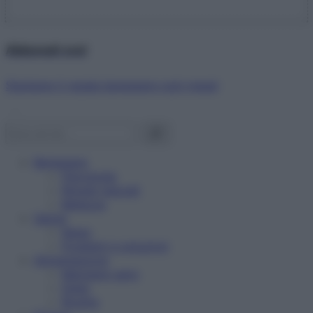
Abbonati ora!
Starbene ti regala benessere ogni mese!
Benessere
Psicologia
Rimedi naturali
Bellezza
Salute
News
Problemi e soluzioni
Alimentazione
Mangiare sano
Diete
Ricette