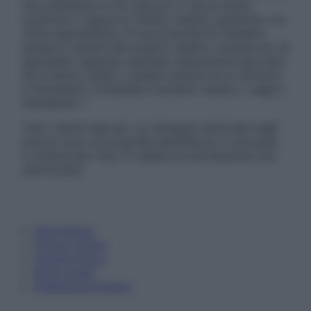
non intendono e non devono in alcun modo
sostituire il rapporto diretto medico-paziente o la
visita specialistica. Si raccomanda di chiedere
sempre il parere del proprio medico curante e/o di
specialisti riguardo qualsiasi indicazione riportata.
Se si hanno dubbi o quesiti sull’uso di un farmaco
è necessario contattare il proprio medico. Leggi il
Disclaimer »
Tutti i diritti riservati. Le immagini utilizzate negli
articoli sono di proprietà dell’editore o concesse
in licenza per l’uso. È vietata la riproduzione non
autorizzata.
Informativa
Privacy Policy
Cookie Policy
Note Legali
Preferenze Privacy