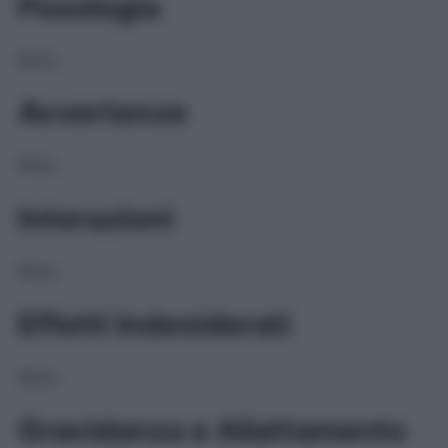
Posologia
NULL
Avvertenze
NULL
Interazioni
NULL
Effetti Indesiderati
NULL
Gravidanza e Allattamento