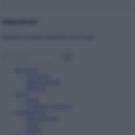
Abbonati ora!
Starbene ti regala benessere ogni mese!
Benessere
Psicologia
Rimedi naturali
Bellezza
Salute
News
Problemi e soluzioni
Alimentazione
Mangiare sano
Diete
Ricette