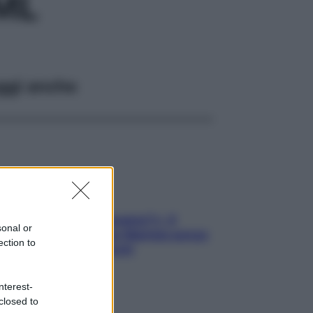
ML
ggi anche
«Oggi che se magnamo?»: 4
sonal or
ricette facili di Max Mariola senza
ection to
pesare gli ingredienti
nterest-
closed to