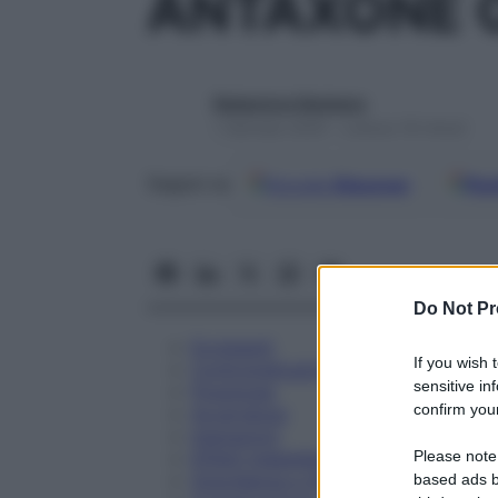
ANTAXONE O
Redazione Starbene
1 Gennaio 2025 – Lettura 18 minuti
Google
Discover
Fon
Seguici su
Do Not Pr
Eccipienti
If you wish 
Controindicazioni
sensitive in
Posologia
confirm your
Avvertenze
Interazioni
Please note
Effetti Indesiderati
Gravidanza e Allattamento
based ads b