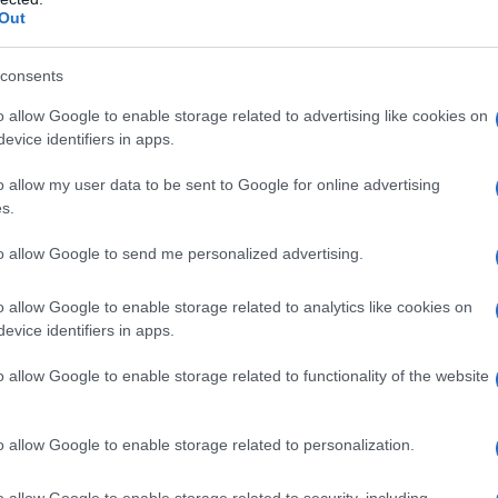
, Magnesio stearato. Capsula contenitrice: Gelatina,
Out
).
ANTAXONE 50 mg/10 ml soluzione orale e 100
Aroma amaro 1631, Saccarina, Metil–p–
o, Acqua depurata.
consents
o allow Google to enable storage related to advertising like cookies on
evice identifiers in apps.
o allow my user data to be sent to Google for online advertising
che assumono medicinali contenenti oppiacei (vedere
s.
ppiacei. in pazienti in crisi di astinenza da oppiacei.
est del naloxone
(cioè pazienti positivi al test del
to allow Google to send me personalized advertising.
enti che presentino un reperto urinario positivo per
à al principio attivo o ad uno qualsiasi degli eccipienti
rtata l’eventuale sensibilità crociata con il naloxone
o allow Google to enable storage related to analytics like cookies on
on epatite acuta o insufficienza epatica. • in pazienti
evice identifiers in apps.
binazione con metadone (vedere paragrafo 4.5) • in
afo 4.4) Generalmente controindicato in gravidanza e
o allow Google to enable storage related to functionality of the website
o allow Google to enable storage related to personalization.
o allow Google to enable storage related to security, including