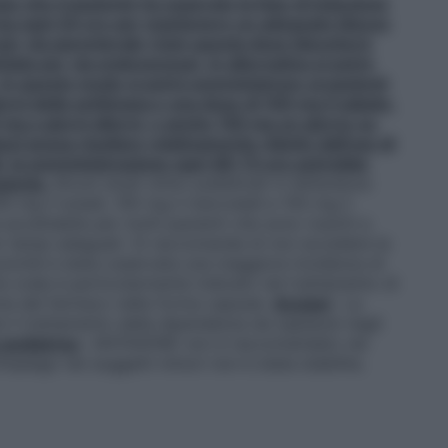
o che il paziente ha superato la fase di induzione
mg ogni 24 ore per mantenere un
adeguato
blocco
 per via parenterale (cioè questa dose bloccherà
ettata per via endovenosa). In alternativa si potrà
. In questo modo si potrà somministrare ai pazienti
rni della settimana e una dose di 100 mg il sabato.
mg a giorni alterni, o anche 150 mg un giorno su
cei possa risultare relativamente ridotto dall’uso di
iati, la somministrazione ogni 48–72 ore potrebbe
ziente.
Alcuni studi clinici pubblicati in letteratura
0 mg il lunedì, 100 mg il mercoledì e 150 mg il
accettabile per molti pazienti che sono riusciti a
er tempi adeguati. Si raccomanda di non eccedere la
oichè è stata osservata una maggiore incidenza di
ne orale è particolarmente indicato nel trattamento di
one del farmaco nella forma capsule.
Anziani
: La
 il trattamento della dipendenza da oppiacei negli
pediatrica
: ANTAXONE non è raccomandato nei
impiego nei soggetti minori non è stata stabilita.