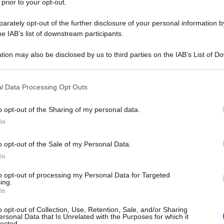
 prior to your opt-out.
rately opt-out of the further disclosure of your personal information by
he IAB’s list of downstream participants.
TO
tion may also be disclosed by us to third parties on the IAB’s List of 
Descrizione tipo ricetta:
RR – RIPETIBILE
 that may further disclose it to other third parties.
10V IN 6MESI
 that this website/app uses one or more Google services and may gath
l Data Processing Opt Outs
Forma farmaceutica:
SOLUZIONE ORALE
including but not limited to your visit or usage behaviour. You may click 
 to Google and its third-party tags to use your data for below specifi
o opt-out of the Sharing of my personal data.
ogle consent section.
Presenza Lattosio:
No
In
i farmacologici dagli oppiacei somministrati per via
o opt-out of the Sale of my Personal Data.
della non dipendenza da oppiacei in individui
sistono dati che dimostrino un indiscutibile effetto
In
a fra individui disintossicati e precedentemente
to opt-out of processing my Personal Data for Targeted
ing.
In
o opt-out of Collection, Use, Retention, Sale, and/or Sharing
ersonal Data that Is Unrelated with the Purposes for which it
lected.