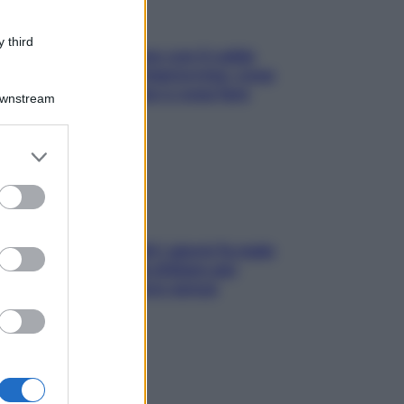
 third
Perché la pressione con il caldo
scende e sale all’improvviso: cosa
succede alle donne e cosa fare
Downstream
subito
er and store
to grant or
ed purposes
Doccia, lavarsi tutti i giorni fa male
alla pelle? I miti da sfatare per
proteggerla davvero senza
stressarla