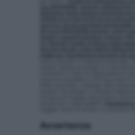
giornaliera.
Terapia di mantenimento: Dop
con ANTAXONE, saranno sufficienti 50 
dell’azione degli oppiacei somministrati
l’effetto di un bolo di 25 mg di eroina ini
ricorrere ad una posologia più flessibile
50 mg di ANTAXONE durante i primi 5 gio
Oppure i pazienti potranno ricevere 100 
tre. Benché il grado di blocco degli oppia
dosi più elevate a intervalli più distanz
migliorare l’accettazione da parte del pa
hanno utilizzato la seguente posologia: 10
venerdì. Questa posologia si è dimostrata 
mantenersi in stato di disassuefazione p
dose raccomandata di 150 mg al giorno p
effetti secondari. L’impiego della soluzio
pazienti che tendano a simulare l’ingesti
sicurezza di impiego del prodotto durante
anziani non è stata stabilita.
Popolazione 
soggetti minori di 18 anni. La sicurezza d’
Avvertenze