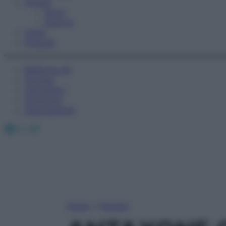
Fitness
Sport
Esercizi
Video
Podcast
Medicina AZ
Farmaci
Calcolatori
Oroscopo
Abbonamenti
Facebook
X
Instagram
Home
»
Farmaci