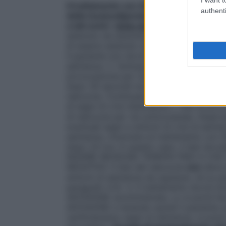
Il trattamento con ANTAXONE andrà iniziat
authenti
della tossicodipendenza e andrà poi prose
a tali centri.
Inizio della terapia
: 1. Non i
astenuto da assumere stupefacenti per 7–1
di essersi astenuto dall’uso di oppiacei d
Il paziente non dovrà presentare sintomato
astinenza. 2. Sottoporre il paziente al te
provocazione per via endovenosa: sommin
dopo 30 secondi non si manifestano reazi
naloxone. Continuare ad osservare i pazie
di segni di crisi d’astinenza • Test di p
di naloxone per via sottocutanea. Osserva
eventuali segni e sintomi di crisi di asti
astinenza, rinunciare al trattamento con 
dopo 24 ore. In questo caso, il test dov
INZIARE NESSUNA TERAPIA FINO A CHE
NEGATIVO. Il test del naloxone
non
deve e
sintomi di astinenza da oppiacei, né su p
paragrafo 4.3). 3. Il trattamento dovrà i
ANTAXONE somministrata. Lo si potrà far
ANTAXONE e tenendo quindi il paziente so
verificheranno segni di astinenza, si potr