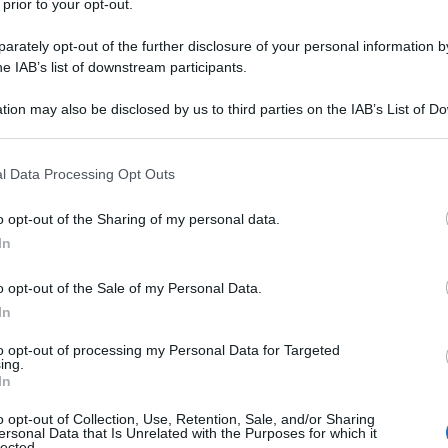
 prior to your opt-out.
rately opt-out of the further disclosure of your personal information by
he IAB’s list of downstream participants.
tion may also be disclosed by us to third parties on the IAB’s List of 
Descrizione tipo ricetta:
RR – RIPETIBILE
 that may further disclose it to other third parties.
10V IN 6MESI
 that this website/app uses one or more Google services and may gath
l Data Processing Opt Outs
Forma farmaceutica:
COMPRESSE
including but not limited to your visit or usage behaviour. You may click 
 to Google and its third-party tags to use your data for below specifi
o opt-out of the Sharing of my personal data.
ogle consent section.
Presenza Lattosio:
Si
In
n componente spastica bronchiale.
o opt-out of the Sale of my Personal Data.
In
to opt-out of processing my Personal Data for Targeted
ing.
to, cellulosa microcristallina e sodio
In
latinizzato, silice colloidale anidra, silice colloidale
ne K30
Fiale
Acqua distillata.
Bustine per uso
o opt-out of Collection, Use, Retention, Sale, and/or Sharing
ersonal Data that Is Unrelated with the Purposes for which it
inato, essenza di menta.
Sciroppo
Saccarosio, alcool
lected.