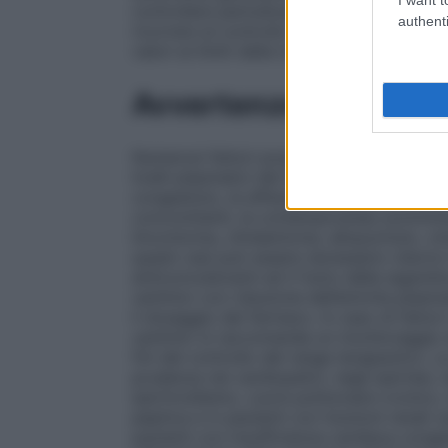
controllare periodicamente tali livelli. In
authenti
ricorrere al controllo dei livelli ematici d
valori ai limiti della tossicità 20 mcg/ml).
Avvertenze
Numerosi fattori possono ridurre la cleara
livelli plasmatici del farmaco. Tra questi
congestizio, le affezioni ostruttive cronic
concomitanti, la contemporanea somministr
lincomicina, clindamicina, allopurinolo, ci
questi casi può essere necessario ridurre i
anticonvulsivanti ed il fumo della sigaret
xantinici con riduzione dell’emivita plasm
il dosaggio del farmaco. In caso di fattori
xantinici si raccomanda un monitoraggio d
fini del controllo del range terapeutico.
prudenza nei cardiopatici, negli ipertesi, 
ipertiroidismo, cuore polmonare cronico, 
peptica e in pazienti con funzioni renali c
pazienti con insufficienza cardiaca conges