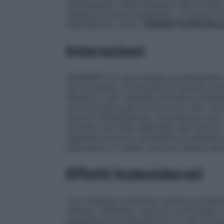
rallentamento della clearance del farmaco
sospensione del trattamento, di elevati liv
dipendenza o altro.
TENERE FUORI DALL
Interazioni
ANSIMAR non deve essere somministrato ins
uso moderato di bevande ed alimenti cont
efedrina o altri simpaticomimetici richi
molti farmaci quali eritromicina, TAO, linc
vaccino antinfluenzale, propranololo può r
aumento dei livelli plasmatici del farmaco.
sigaretta possono aumentare la clearance d
plasmatica. In questi casi può essere nec
Effetti Indesiderati
Con l’impiego di derivati xantinici posson
cefalea, irritabilità, insonnia, tachicardi
iperglicemia ed albuminuria. In caso di 