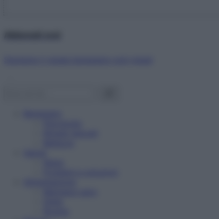
Abbonati ora!
Starbene ti regala benessere ogni mese!
Benessere
Psicologia
Rimedi naturali
Bellezza
Salute
News
Problemi e soluzioni
Alimentazione
Mangiare sano
Diete
Ricette