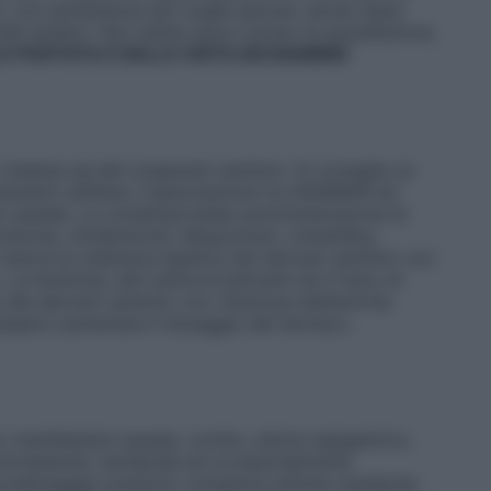
, con persistenza per lunghi periodi, anche dopo
elli ematici. Non esiste alcun rischio di assuefazione,
A PORTATA E DALLA VISTA DEI BAMBINI
ieme ad altri preparati xantinici. Si consiglia un
enenti caffeina. L’associazione tra ANSIMAR ed
ede cautela. La contemporanea somministrazione di
omicina, clindamicina, allopurinolo, cimetidina,
idurre la clearance epatica dei derivati xantinici con
 La fenitoina, altri anticonvulsivanti ed il fumo di
ei derivati xantinici con riduzione dell’emivita
essario aumentare il dosaggio del farmaco.
o manifestarsi nausea, vomito, dolore epigastrico,
a, extrasistole, tachipnea ed occasionalmente
sovradosaggio possono comparire aritmie cardiache