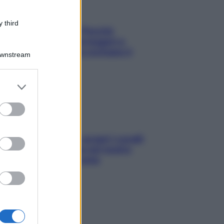
 third
Fame dopo cena? Perché
succede e 6 snack leggeri e
appetitosi che non rovinano il
Downstream
sonno
er and store
to grant or
ed purposes
Non solo Maldive: scopri i coralli
che si nascondono nel nostro
Mediterraneo (e come
proteggerli)