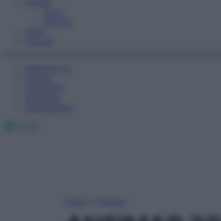
Fitness
Sport
Esercizi
Video
Podcast
Medicina AZ
Farmaci
Calcolatori
Oroscopo
Abbonamenti
Facebook
X
Instagram
Home
»
Farmaci