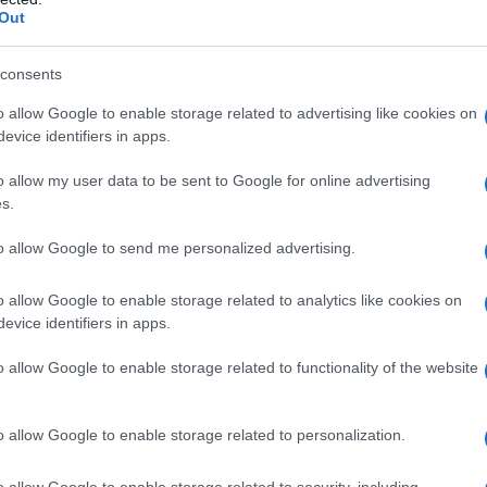
a di menta, ammonio glicirizzinato, acqua depurata.
Out
consents
o allow Google to enable storage related to advertising like cookies on
evice identifiers in apps.
 soggetti con ipersensibilità nota al farmaco o verso
 miocardico acuto, negli stati ipotensivi e durante
o allow my user data to be sent to Google for online advertising
s.
to allow Google to send me personalized advertising.
o allow Google to enable storage related to analytics like cookies on
 volte al giorno negli adulti Fiale da 100 mg: negli
evice identifiers in apps.
trate in pazienti in clinostatismo e lentamente (15-
se acuta. La somministrazione può essere ripetuta ogni
200 mg: bambini in età scolare (6-12 anni): 1-3
o allow Google to enable storage related to functionality of the website
in abbondante acqua.Sciroppo al 2%: 1 misurino da 20
1 misurino da 20 ml corrisponde a 400 mg di
er via endovenosa a goccia lenta sotto controllo
o allow Google to enable storage related to personalization.
 Alla posologia consigliata i livelli plasmatici di
20 mcg/ml, pertanto non si rende indispensabile
o allow Google to enable storage related to security, including