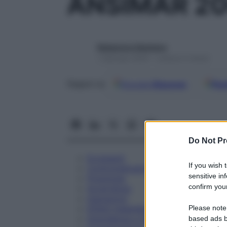
ANSIMAR 2
Redazione Starbene
1 Gennaio 2025 – Lettura 5 minuti
Google
Discover
Fon
Seguici su
Do Not Pr
Eccipienti
If you wish 
Controindicazioni
sensitive in
Posologia
confirm your
Avvertenze
Interazioni
Please note
Effetti Indesiderati
Gravidanza e Allattamento
based ads b