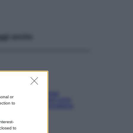
ggi anche
Capelli spezzati lungo
sonal or
l’attaccatura? Scopri come
ection to
risolvere l’annoso problema
nterest-
closed to