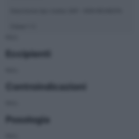
Descrizione tipo ricetta:
SOP – NON RICHIESTA
Classe 1:
C
NULL
Eccipienti
NULL
Controindicazioni
NULL
Posologia
NULL