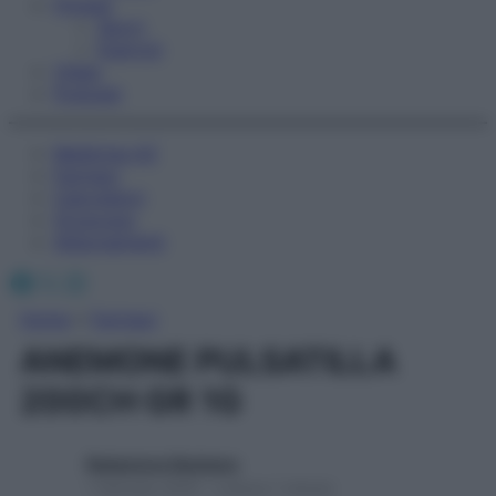
Fitness
Sport
Esercizi
Video
Podcast
Medicina AZ
Farmaci
Calcolatori
Oroscopo
Abbonamenti
Facebook
X
Instagram
Home
»
Farmaci
ANEMONE PULSATILLA
200CH GR 1G
Redazione Starbene
1 Gennaio 2025 – Lettura 1 minuto