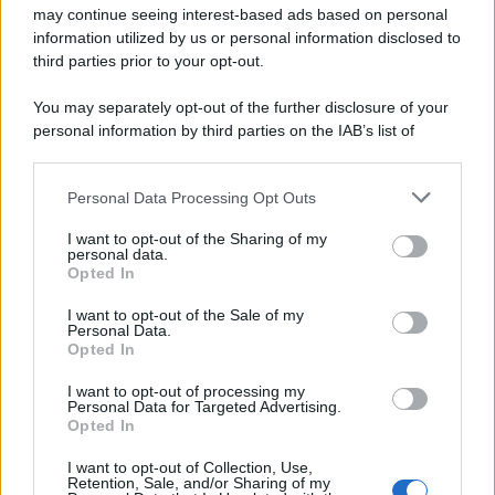
may continue seeing interest-based ads based on personal
information utilized by us or personal information disclosed to
third parties prior to your opt-out.
You may separately opt-out of the further disclosure of your
personal information by third parties on the IAB’s list of
downstream participants.
Personal Data Processing Opt Outs
This information may also be disclosed by us to third parties
on the IAB’s List of Downstream Participants that may further
I want to opt-out of the Sharing of my
disclose it to other third parties.
personal data.
Opted In
Please note that this website/app uses one or more Google
services and may gather and store information including but
I want to opt-out of the Sale of my
Personal Data.
not limited to your visit or usage behaviour. You may click to
Opted In
grant or deny consent to Google and its third-party tags to
use your data for below specified purposes in below Google
I want to opt-out of processing my
consent section.
Personal Data for Targeted Advertising.
Opted In
I want to opt-out of Collection, Use,
Retention, Sale, and/or Sharing of my