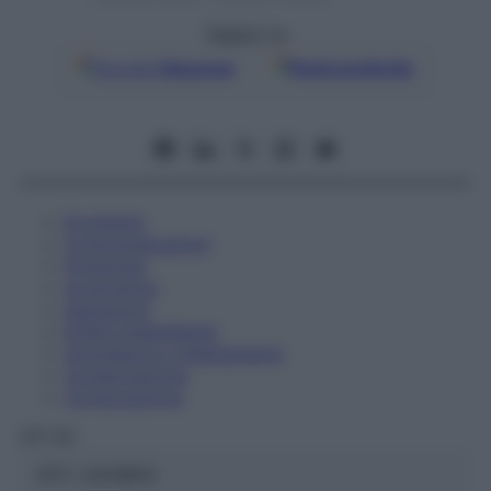
Seguici su
Google
Discover
Fonti preferite
Eccipienti
Controindicazioni
Posologia
Avvertenze
Interazioni
Effetti Indesiderati
Gravidanza e Allattamento
Conservazione
Composizione
OTI Srl
ATC:
2AA1B04