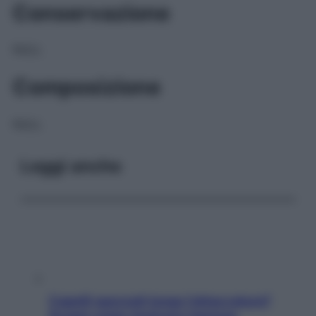
Conservazione
NULL
Composizione
NULL
Leggi anche
Capelli spezzati lungo l’attaccatura?
Scopri come risolvere l’annoso