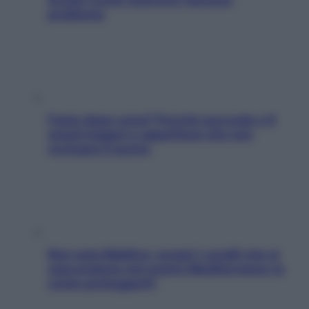
problema
Fame dopo cena? Perché succede e 6
snack leggeri e appetitosi che non
rovinano il sonno
Non solo Maldive: scopri i coralli che si
nascondono nel nostro Mediterraneo (e
come proteggerli)