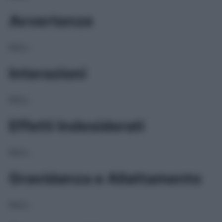
Avvertenze
NULL
Interazioni
NULL
Effetti Indesiderati
NULL
Gravidanza e Allattamento
NULL