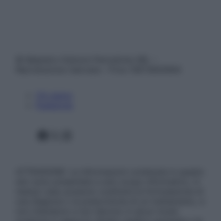
© Belpietro Edizioni Periodiche SRL –
Riproduzione riservata – P.Iva 13673600964
Chi siamo
Pubblicità
Facebook
X
Instagram
ATTENZIONE: Le informazioni contenute in questo
sito sono presentate a solo scopo informativo, in
nessun caso possono costituire la formulazione di
una diagnosi o la prescrizione di un trattamento, e
non intendono e non devono in alcun modo