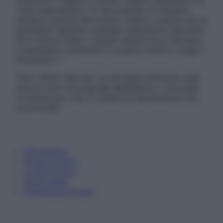
sostituire il rapporto diretto medico-paziente o la
visita specialistica. Si raccomanda di chiedere
sempre il parere del proprio medico curante e/o di
specialisti riguardo qualsiasi indicazione riportata.
Se si hanno dubbi o quesiti sull’uso di un farmaco
è necessario contattare il proprio medico. Leggi il
Disclaimer »
Tutti i diritti riservati. Le immagini utilizzate negli
articoli sono di proprietà dell’editore o concesse
in licenza per l’uso. È vietata la riproduzione non
autorizzata.
Informativa
Privacy Policy
Cookie Policy
Note Legali
Preferenze Privacy