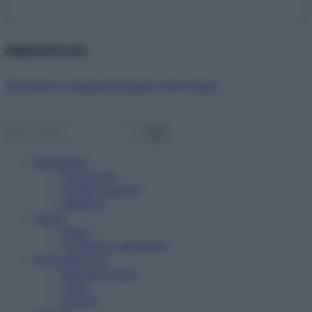
Abbonati ora!
Starbene ti regala benessere ogni mese!
Benessere
Psicologia
Rimedi naturali
Bellezza
Salute
News
Problemi e soluzioni
Alimentazione
Mangiare sano
Diete
Ricette