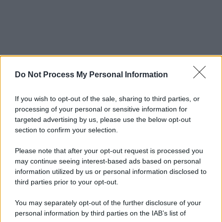
Do Not Process My Personal Information
If you wish to opt-out of the sale, sharing to third parties, or
processing of your personal or sensitive information for
targeted advertising by us, please use the below opt-out
section to confirm your selection.
Please note that after your opt-out request is processed you
may continue seeing interest-based ads based on personal
information utilized by us or personal information disclosed to
third parties prior to your opt-out.
You may separately opt-out of the further disclosure of your
personal information by third parties on the IAB’s list of