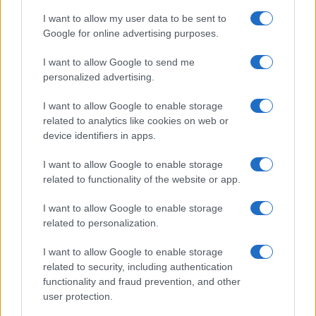
I want to allow my user data to be sent to
Google for online advertising purposes.
I want to allow Google to send me
personalized advertising.
I want to allow Google to enable storage
related to analytics like cookies on web or
device identifiers in apps.
I want to allow Google to enable storage
related to functionality of the website or app.
I want to allow Google to enable storage
related to personalization.
I want to allow Google to enable storage
related to security, including authentication
functionality and fraud prevention, and other
user protection.