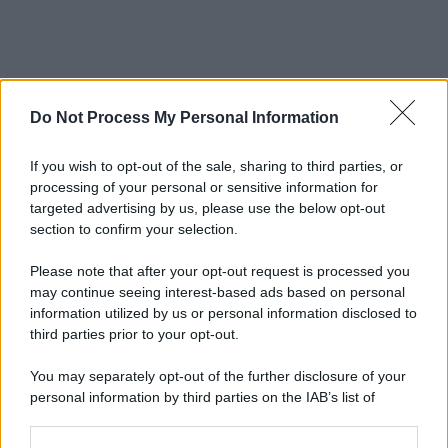
Do Not Process My Personal Information
If you wish to opt-out of the sale, sharing to third parties, or
processing of your personal or sensitive information for
targeted advertising by us, please use the below opt-out
section to confirm your selection.
Please note that after your opt-out request is processed you
may continue seeing interest-based ads based on personal
information utilized by us or personal information disclosed to
third parties prior to your opt-out.
You may separately opt-out of the further disclosure of your
personal information by third parties on the IAB’s list of
downstream participants.