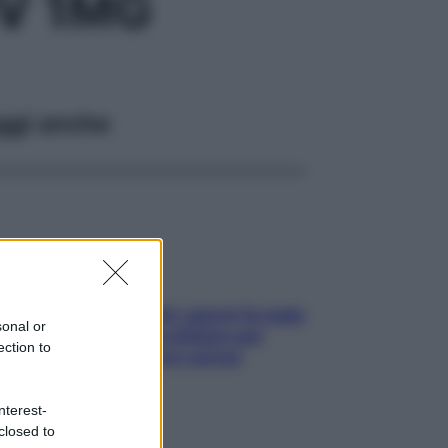
V 1MG
ggi anche
Doccia, lavarsi tutti i giorni fa male
sonal or
alla pelle? I miti da sfatare per
ection to
proteggerla davvero senza
stressarla
nterest-
closed to