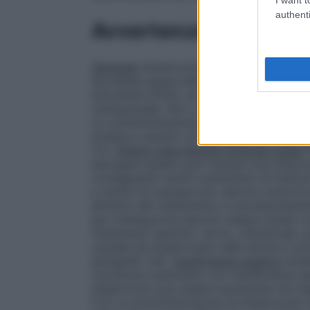
authenti
Avvertenze
Generale
Anastrozolo non deve essere us
dovrebbe essere definita biochimicamente 
stimolante [FSH], e/o livelli di estradiolo)
menopausale. Non ci sono dati per suppor
co-somministrazione di tamoxifene o tera
evitata in quanto ciò potrebbe diminuire 
5.1).
Effetto sulla densità minerale ossea
P
estrogeni questo può causare una riduzion
conseguente rischio aumentato di frattur
a rischio di osteoporosi, devono avere la
all’inizio del trattamento e successivamente
per l’osteoporosi devono essere iniziati 
trattamenti specifici, ad es., bifosfonati, 
causata da Anastrozolo nelle donne in p
paragrafo 4.8).
Insufficienza epatica
Anast
carcinoma mammario con insufficienza ep
anastrozolo può essere aumentata nei sog
5.2); la somministrazione di Anastrozolo 