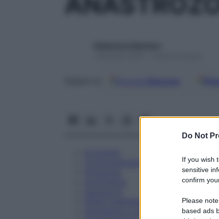
ANASTROZO
Redazione Starbene
1 Gennaio 2025 – Lettura 9 minuti
Google
Discover
Fon
Seguici su
Do Not Pr
Eccipienti
If you wish 
Controindicazioni
sensitive in
Posologia
confirm your
Avvertenze
Interazioni
Please note
Effetti Indesiderati
Gravidanza e Allattamento
based ads b