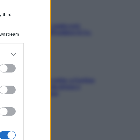
 third
Aria condizionata: usala così,
senza rischiare raffreddore & Co.
Downstream
er and store
to grant or
ed purposes
Mindfulness tra le vette: a Cortina
due giorni lontani da stress e
ansia da smartphone