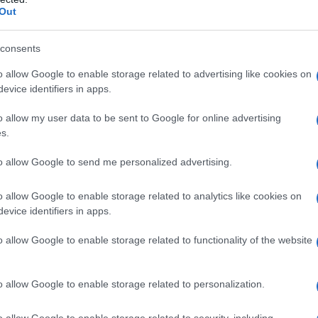
llosa E5 Macrogol 300 Titanio diossido (E171)
Out
consents
o allow Google to enable storage related to advertising like cookies on
enti con ipersensibilità nota all’anastrozolo o ad uno
evice identifiers in apps.
grafo 6.1; – nelle donne in premenopausa; – in
lle pazienti con epatopatia moderata o grave. Le
o allow my user data to be sent to Google for online advertising
essere somministrate in concomitanza con
s.
l’azione farmacologica. Terapia concomitante con
to allow Google to send me personalized advertising.
o allow Google to enable storage related to analytics like cookies on
evice identifiers in apps.
a da 1 mg da assumere per via orale una volta al
andato per l’uso nei bambini a causa di insufficienti
o allow Google to enable storage related to functionality of the website
e paragrafi 4.4 e 5.1).
Compromissione renale:
non
aggio nelle pazienti con compromissione renale
a:
non sono raccomandati aggiustamenti del
o allow Google to enable storage related to personalization.
e. Per gli stadi precoci della malattia, la durata
.
o allow Google to enable storage related to security, including