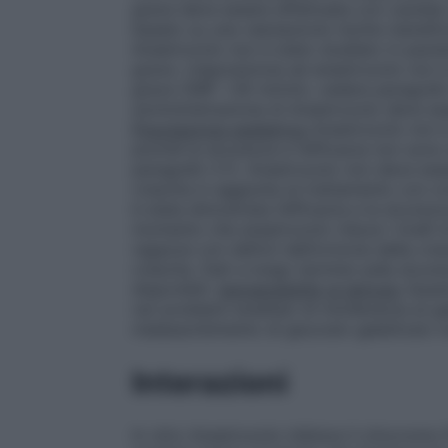
grave deve essere effettuata con cautela 
basato su una valutazione rischio-benefic
Anastrozolo non è stato studiato in pazi
grave. L’esposizione ad anastrozolo non è
grave (GRF <30 ml/min, vedere paragrafo 5
somministrazione di Anastrozolo deve ess
Popolazione pediatrica
Anastrozolo non è
poiché la sicurezza e l’efficacia non sono
paragrafo 5.1). Anastrozolo non deve esse
crescita in aggiunta al trattamento con or
è stata dimostrata l’efficacia e la sicurezz
momento che anastrozolo riduce i livelli 
ragazze con deficit dell’ormone della cre
crescita. Dati a lungo termine sulla sicur
disponibili.
Ipersensibilità
al lattosio
Questo
rari problemi ereditari di intolleranza al g
malassorbimento di glucosio-galattosio 
Interazioni
In vitro Anastrozolo inibisce il citocromo