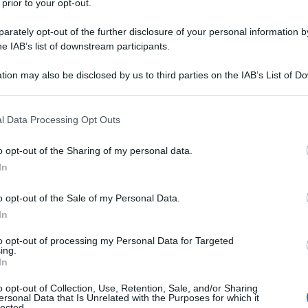
 prior to your opt-out.
rately opt-out of the further disclosure of your personal information by
he IAB’s list of downstream participants.
tion may also be disclosed by us to third parties on the IAB’s List of 
Descrizione tipo ricetta:
RR – RIPETIBILE
 that may further disclose it to other third parties.
10V IN 6MESI
 that this website/app uses one or more Google services and may gath
l Data Processing Opt Outs
Forma farmaceutica:
COMPRESSE
including but not limited to your visit or usage behaviour. You may click 
RIVESTITE
 to Google and its third-party tags to use your data for below specifi
o opt-out of the Sharing of my personal data.
ogle consent section.
In
o opt-out of the Sale of my Personal Data.
a in stadio avanzato in donne in postmenopausa.
azienti con recettori per gli estrogeni negativi a meno
In
a risposta clinica positiva al tamoxifene.
to opt-out of processing my Personal Data for Targeted
ing.
In
o opt-out of Collection, Use, Retention, Sale, and/or Sharing
ersonal Data that Is Unrelated with the Purposes for which it
drato Povidone K30 Sodio amido glicolato (tipo A)
lected.