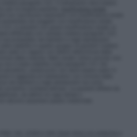
(vedere paragrafo 4.2). Il trattamento deve essere
io per la singola paziente.
Insufficienza renale
enti con carcinoma mammario con insufficienza renale
 aumentata nei soggetti con insufficienza renale
.2), in pazienti con grave insufficienza renale, la
ere effettuata con cautela (vedere paragrafo 4.2).
 raccomandato nei bambini e negli adolescenti
 state stabilite in questo gruppo di pazienti (vedere
re usato in ragazzi con deficit dell’ormone della
mone della crescita. Nello studio clinico pivotal, non
a non è stata stabilita (vedi paragrafo 5.1). Dal
di estradiolo, anastrozolo non deve essere usato in
scita in aggiunta al trattamento con ormone della
ezza nei bambini e negli adolescenti non sono
 prodotto contiene lattosio. Le pazienti affette da
alattosio, da deficit di Lapp lattasi o
non devono assumere questo medicinale.
 P450, 1A2, 2C8/9 e 3A4. Studi clinici con antipirina e