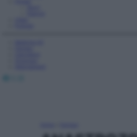
Fitness
Sport
Esercizi
Video
Podcast
Medicina AZ
Farmaci
Calcolatori
Oroscopo
Abbonamenti
Facebook
X
Instagram
Home
»
Farmaci