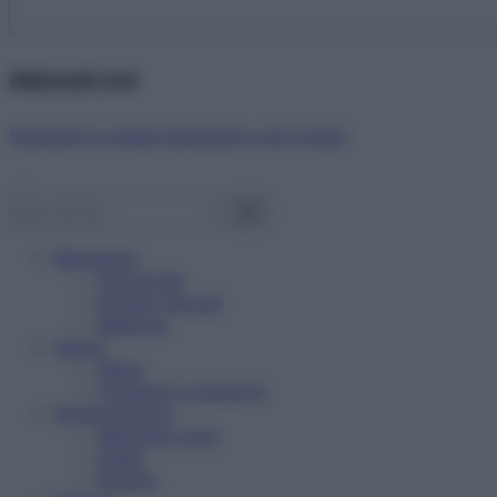
Abbonati ora!
Starbene ti regala benessere ogni mese!
Benessere
Psicologia
Rimedi naturali
Bellezza
Salute
News
Problemi e soluzioni
Alimentazione
Mangiare sano
Diete
Ricette