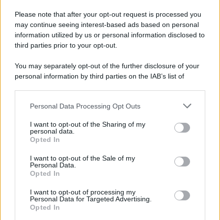
Please note that after your opt-out request is processed you
may continue seeing interest-based ads based on personal
information utilized by us or personal information disclosed to
third parties prior to your opt-out.
You may separately opt-out of the further disclosure of your
personal information by third parties on the IAB’s list of
downstream participants.
Personal Data Processing Opt Outs
This information may also be disclosed by us to third parties
on the IAB’s List of Downstream Participants that may further
I want to opt-out of the Sharing of my
disclose it to other third parties.
personal data.
Opted In
Please note that this website/app uses one or more Google
services and may gather and store information including but
I want to opt-out of the Sale of my
Personal Data.
not limited to your visit or usage behaviour. You may click to
Opted In
grant or deny consent to Google and its third-party tags to
use your data for below specified purposes in below Google
I want to opt-out of processing my
consent section.
Personal Data for Targeted Advertising.
Opted In