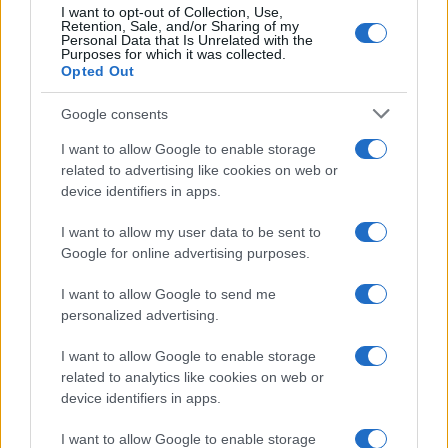
I want to opt-out of Collection, Use,
Retention, Sale, and/or Sharing of my
Personal Data that Is Unrelated with the
Purposes for which it was collected.
Opted Out
Google consents
I want to allow Google to enable storage
related to advertising like cookies on web or
device identifiers in apps.
I want to allow my user data to be sent to
Google for online advertising purposes.
I want to allow Google to send me
personalized advertising.
I want to allow Google to enable storage
related to analytics like cookies on web or
device identifiers in apps.
I want to allow Google to enable storage