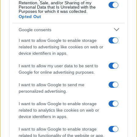
Retention, Sale, and/or Sharing of my
Personal Data that Is Unrelated with the
Purposes for which it was collected.
Opted Out
Google consents
I want to allow Google to enable storage
related to advertising like cookies on web or
device identifiers in apps.
I want to allow my user data to be sent to
Google for online advertising purposes.
I want to allow Google to send me
personalized advertising.
I want to allow Google to enable storage
related to analytics like cookies on web or
device identifiers in apps.
I want to allow Google to enable storage
related to functionality of the website or app.