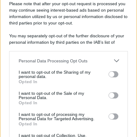
Please note that after your opt-out request is processed you
may continue seeing interest-based ads based on personal
information utilized by us or personal information disclosed to
third parties prior to your opt-out.
You may separately opt-out of the further disclosure of your
personal information by third parties on the IAB’s list of
downstream participants.
Personal Data Processing Opt Outs
This information may also be disclosed by us to third parties
on the IAB’s List of Downstream Participants that may further
I want to opt-out of the Sharing of my
disclose it to other third parties.
personal data.
Opted In
Please note that this website/app uses one or more Google
services and may gather and store information including but
I want to opt-out of the Sale of my
Personal Data.
not limited to your visit or usage behaviour. You may click to
Opted In
grant or deny consent to Google and its third-party tags to
use your data for below specified purposes in below Google
I want to opt-out of processing my
consent section.
Personal Data for Targeted Advertising.
Opted In
I want to opt-out of Collection, Use,