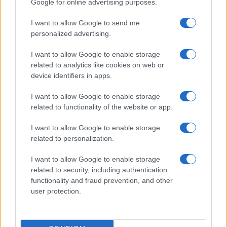
Google for online advertising purposes.
I want to allow Google to send me
personalized advertising.
I want to allow Google to enable storage
related to analytics like cookies on web or
device identifiers in apps.
I want to allow Google to enable storage
related to functionality of the website or app.
I want to allow Google to enable storage
related to personalization.
I want to allow Google to enable storage
related to security, including authentication
functionality and fraud prevention, and other
user protection.