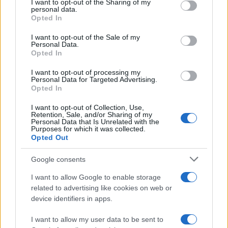
I want to opt-out of the Sharing of my
disclose it to other third parties.
personal data.
Opted In
Please note that this website/app uses one or more Google
services and may gather and store information including but
I want to opt-out of the Sale of my
Personal Data.
not limited to your visit or usage behaviour. You may click to
Opted In
grant or deny consent to Google and its third-party tags to
use your data for below specified purposes in below Google
I want to opt-out of processing my
consent section.
Personal Data for Targeted Advertising.
Opted In
I want to opt-out of Collection, Use,
Retention, Sale, and/or Sharing of my
Personal Data that Is Unrelated with the
Purposes for which it was collected.
Opted Out
Google consents
I want to allow Google to enable storage
related to advertising like cookies on web or
device identifiers in apps.
I want to allow my user data to be sent to