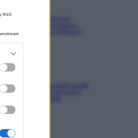
 third
Fame dopo cena? Perché
succede e 6 snack leggeri e
appetitosi che non rovinano il
Downstream
sonno
er and store
to grant or
ed purposes
Non solo Maldive: scopri i coralli
che si nascondono nel nostro
Mediterraneo (e come
proteggerli)