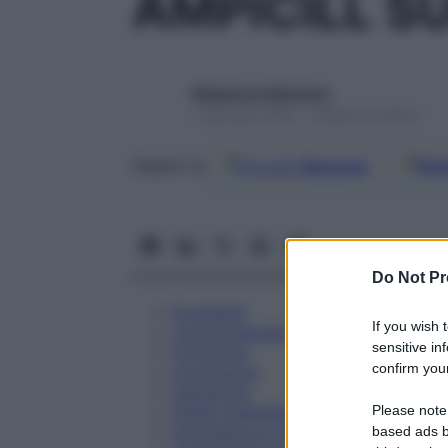
AMPICILL SU
Redazione Starbene
1 Gennaio 2025 – Lettura 14 minuti
Google
Discover
Fon
Seguici su
Do Not Pr
Eccipienti
If you wish 
Controindicazioni
sensitive in
Posologia
confirm your
Avvertenze
Interazioni
Please note
Effetti Indesiderati
Gravidanza e Allattamento
based ads b