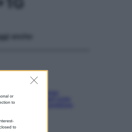
+1G
ggi anche
Capelli spezzati lungo
sonal or
l’attaccatura? Scopri come
ection to
risolvere l’annoso problema
nterest-
closed to