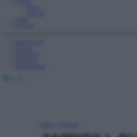
Fitness
Sport
Esercizi
Video
Podcast
Medicina AZ
Farmaci
Calcolatori
Oroscopo
Abbonamenti
Facebook
X
Instagram
Home
»
Farmaci