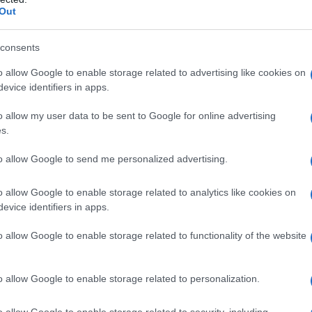
Out
consents
o allow Google to enable storage related to advertising like cookies on
evice identifiers in apps.
o allow my user data to be sent to Google for online advertising
nicilline – Infezioni causate da virus erpetici, nella
s.
nfatica. – Ampicillina e Sulbactam IBI non deve essere
onati prematuri e a termine, ai lattanti e ai bambini
to allow Google to send me personalized advertising.
e di Ampicillina e Sulbactam IBI con lidocaina per
durante la gravidanza e l’allattamento (vedere il
o allow Google to enable storage related to analytics like cookies on
evice identifiers in apps.
o allow Google to enable storage related to functionality of the website
sopra i 40 kg)
Nei pazienti adulti la dose
ina + 1 g di sulbactam) a 12 g (8 g di ampicillina + 4
o allow Google to enable storage related to personalization.
e in dosi divise ogni 8 o 6 ore. La somministrazione
 in considerazione nel caso di infezioni lievi e di
o allow Google to enable storage related to security, including