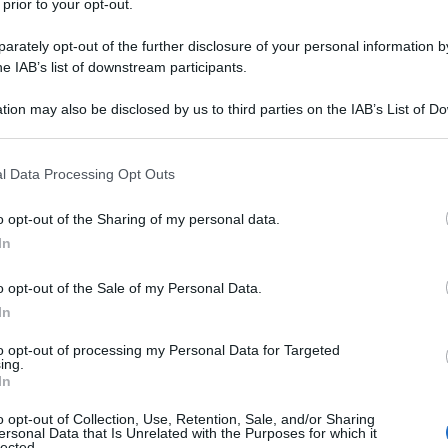
 prior to your opt-out.
rately opt-out of the further disclosure of your personal information by
he IAB’s list of downstream participants.
AM
tion may also be disclosed by us to third parties on the IAB’s List of 
Descrizione tipo ricetta:
OSP – USO
 that may further disclose it to other third parties.
OSPEDALIERO
 that this website/app uses one or more Google services and may gath
l Data Processing Opt Outs
Forma farmaceutica:
SOLUZIONE
including but not limited to your visit or usage behaviour. You may click 
INIETTABILE POLV
 to Google and its third-party tags to use your data for below specifi
o opt-out of the Sharing of my personal data.
ogle consent section.
In
o opt-out of the Sale of my Personal Data.
tamento delle infezioni causate da batteri sensibili ad
la monoterapia con ampicillina, quali: • infezioni delle
In
fezioni dell’apparato urinario superiore ed inferiore,
a–addominali • infezioni degli organi genitali • infezioni
to opt-out of processing my Personal Data for Targeted
ing.
perioperatoria di infezioni gravi nella chirurgia intra–
In
ibiotica si deve fare riferimento alle linee guida
ntibatterici.
o opt-out of Collection, Use, Retention, Sale, and/or Sharing
ersonal Data that Is Unrelated with the Purposes for which it
lected.