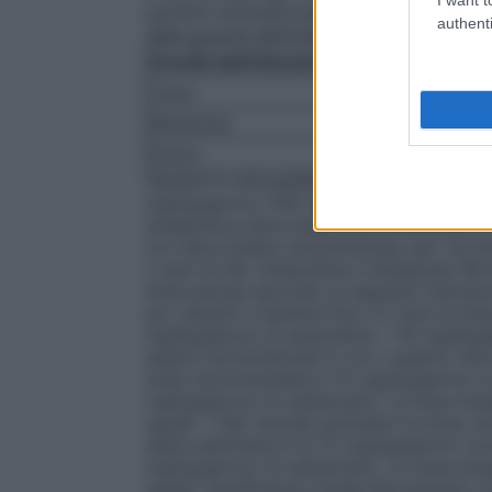
pazienti ambulatoriali. La scelta del do
authenti
dalla gravità dell’infezione:
Gravità dell’infezione
Dosaggio giornali
Lieve
3 g (2 g di ampici
Moderata
Fino a 6 g (4 g di
Grave
Fino a 12 g (8 g d
Pazienti in età pediatrica
Per i bambini d
mg/kg/giorno (100 mg/kg/giorno di ampic
terapeutica deve essere somministrata in t
non deve essere somministrato per via intr
2 anni di età. Ampicillina e Sulbactam IB
endovenosa secondo le seguenti indicazion
poi, lattanti e bambini fino a 2 anni la 
mg/kg/giorno di ampicillina + 50 mg/kg/g
essere somministrata in tre o quattro dosi
dose raccomandata è 75 mg/kg/giorno (co
mg/kg/giorno di sulbactam). La dose tera
uguali. • Nei neonati prematuri la dose r
sesta settimana è di 75 mg/kg/giorno (co
mg/kg/giorno di sulbactam). La dose tera
uguali.
Insufficienza renale
Nei pazienti c