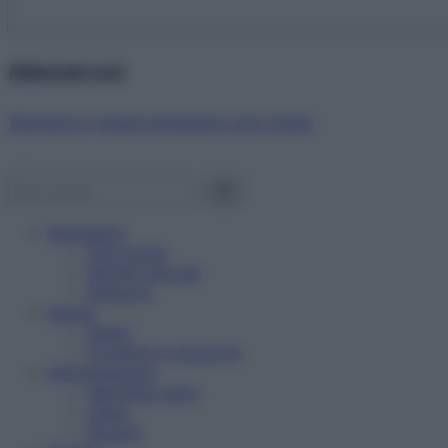
Abbonati ora!
Starbene ti regala benessere ogni mese!
Benessere
Psicologia
Rimedi naturali
Bellezza
Salute
News
Problemi e soluzioni
Alimentazione
Mangiare sano
Diete
Ricette