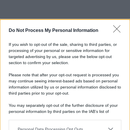
Do Not Process My Personal Information
If you wish to opt-out of the sale, sharing to third parties, or
processing of your personal or sensitive information for
targeted advertising by us, please use the below opt-out
section to confirm your selection.
Please note that after your opt-out request is processed you
may continue seeing interest-based ads based on personal
information utilized by us or personal information disclosed to
third parties prior to your opt-out.
You may separately opt-out of the further disclosure of your
personal information by third parties on the IAB’s list of
downstream participants.
Personal Data Processing Opt Outs
This information may also be disclosed by us to third parties