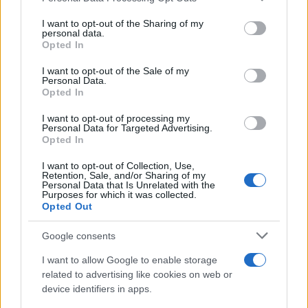
on the IAB’s List of Downstream Participants that may further
I want to opt-out of the Sharing of my
disclose it to other third parties.
personal data.
Opted In
Please note that this website/app uses one or more Google
services and may gather and store information including but
I want to opt-out of the Sale of my
Personal Data.
not limited to your visit or usage behaviour. You may click to
Opted In
grant or deny consent to Google and its third-party tags to
use your data for below specified purposes in below Google
I want to opt-out of processing my
consent section.
Personal Data for Targeted Advertising.
Opted In
I want to opt-out of Collection, Use,
Retention, Sale, and/or Sharing of my
Personal Data that Is Unrelated with the
Purposes for which it was collected.
Opted Out
Google consents
I want to allow Google to enable storage
related to advertising like cookies on web or
device identifiers in apps.