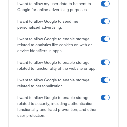
I want to allow my user data to be sent to
Google for online advertising purposes.
I want to allow Google to send me
personalized advertising.
I want to allow Google to enable storage
related to analytics like cookies on web or
device identifiers in apps.
I want to allow Google to enable storage
related to functionality of the website or app.
I want to allow Google to enable storage
related to personalization.
I want to allow Google to enable storage
related to security, including authentication
functionality and fraud prevention, and other
user protection.