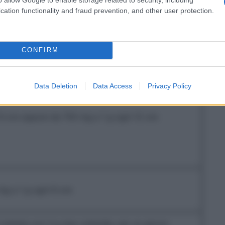
ungata). Questa fomulazione di Amoxina fornisce per
cation functionality and fraud prevention, and other user protection.
si considera necessario modificare la singola dose di
re un’altra formulazione idonea, quale Amoxina
e bambini ≥40 kg
CONFIRM
Data Deletion
Data Access
Privacy Policy
 ore oppure da 750 mg a 1 g ogni 12 ore
 mg a 1 g ogni 8 ore
 trattata con 3 g due volte/die, per un giorno