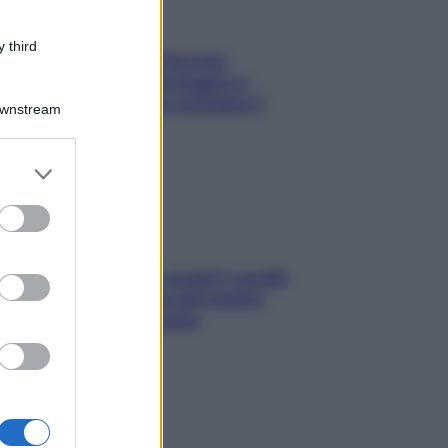
 third
Fame dopo cena? Perché
succede e 6 snack leggeri e
appetitosi che non rovinano il
Downstream
sonno
er and store
to grant or
ed purposes
Non solo Maldive: scopri i coralli
che si nascondono nel nostro
Mediterraneo (e come
proteggerli)