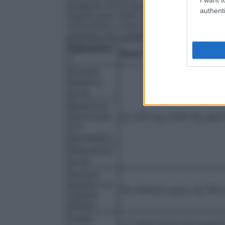
paragrafo 4.4 in merito alla terapia prol
authenti
singola dose 1000 mg di amoxicillina. Se 
amoxicillina, si raccomanda di identifica
granulato per sospensione orale.
Adulti 
Indicazione
Dose*
*
Sinusite
batterica
acuta
Batteriuria
asintomatic
Da 250 mg a 500 mg ogni 8
a in
gravidanza
Pielonefrite
acuta
Ascesso
dentale con
Per infezioni gravi, da 750
cellulite
diffusa
Cistite
La cistite acuta può essere