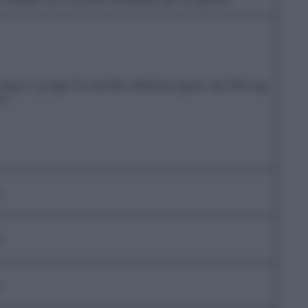
mg a 1 g ogni 12 ore Per infezioni gravi, da 750 mg
ni
e