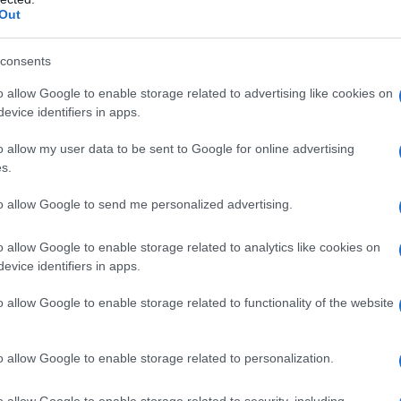
Out
consents
loidale Magnesio stearato
o allow Google to enable storage related to advertising like cookies on
evice identifiers in apps.
o allow my user data to be sent to Google for online advertising
s.
alsiasi delle penicilline o a uno qualsiasi degli
a di grave reazione di ipersensibilità immediata (ad es.
to allow Google to send me personalized advertising.
d es. cefalosporina, carbapenem o monobactam).
o allow Google to enable storage related to analytics like cookies on
evice identifiers in apps.
ina per il trattamento di un’infezione occorre tenere
o allow Google to enable storage related to functionality of the website
la loro probabile sensibilità agli antibatterici (vedere
nfezione • L’età, il peso e la funzionalità renale del
urata della terapia deve essere determinata in
o allow Google to enable storage related to personalization.
osta del paziente e, in linea generale, deve essere la
iedono periodi di trattamento più lunghi (vedere
o allow Google to enable storage related to security, including