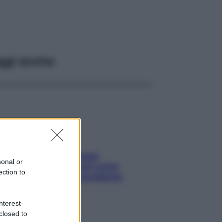
ggi anche
Capelli spezzati lungo
sonal or
l’attaccatura? Scopri come
ection to
risolvere l’annoso problema
nterest-
closed to