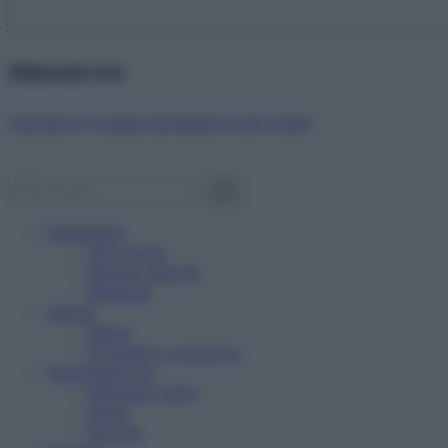
Abbonati ora!
Starbene ti regala benessere ogni mese!
Benessere
Psicologia
Rimedi naturali
Bellezza
Salute
News
Problemi e soluzioni
Alimentazione
Mangiare sano
Diete
Ricette