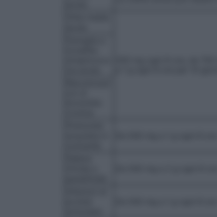
acuta
Otite media
acuta
Faringite e
tonsillite
streptococc
500 mg ogni 8 ore, da 750 
ica acuta
a 1 g ogni 8 ore per 10 gior
Riacutizzazi
oni di
bronchite
cronica
Polmonite
acquisita in
Da 500 mg a 1 g ogni 8 ore
comunità
Febbre
tifoide e
Da 500 mg a 2 g ogni 8 or
paratifoide
Infezioni di
protesi
Da 500 mg a 1 g ogni 8 ore
articolare