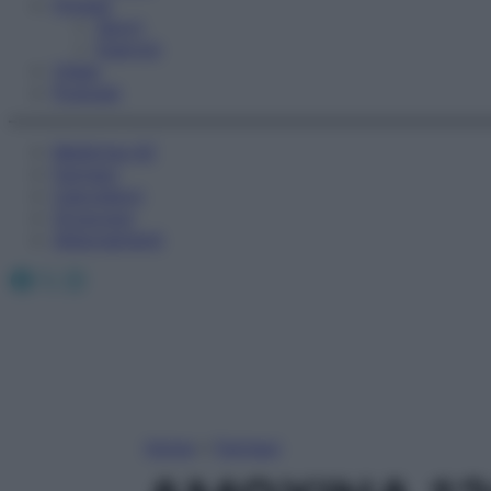
Fitness
Sport
Esercizi
Video
Podcast
Medicina AZ
Farmaci
Calcolatori
Oroscopo
Abbonamenti
Facebook
X
Instagram
Home
»
Farmaci