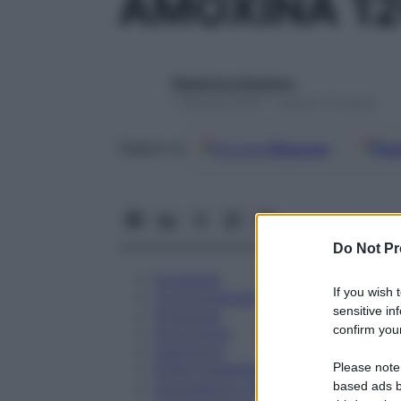
AMOXINA 12
Redazione Starbene
1 Gennaio 2025 – Lettura 13 minuti
Google
Discover
Fon
Seguici su
Do Not Pr
Eccipienti
If you wish 
Controindicazioni
sensitive in
Posologia
confirm your
Avvertenze
Interazioni
Please note
Effetti Indesiderati
Gravidanza e Allattamento
based ads b