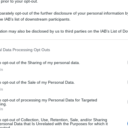
 prior to your opt-out.
rately opt-out of the further disclosure of your personal information by
he IAB’s list of downstream participants.
O
tion may also be disclosed by us to third parties on the IAB’s List of 
Descrizione tipo ricetta:
RR – RIPETIBILE
 that may further disclose it to other third parties.
10V IN 6MESI
 that this website/app uses one or more Google services and may gath
l Data Processing Opt Outs
Forma farmaceutica:
COMPRESSE SOLUB
including but not limited to your visit or usage behaviour. You may click 
E MASTICABILI
 to Google and its third-party tags to use your data for below specifi
o opt-out of the Sharing of my personal data.
ogle consent section.
In
o opt-out of the Sale of my Personal Data.
e seguenti infezioni in adulti e bambini (vedere
ica acuta • Otite media acuta • Faringite e tonsillite
In
 bronchite cronica • Polmonite acquisita in comunità
 in gravidanza • Pielonefrite acuta • Febbre tifoide e
to opt-out of processing my Personal Data for Targeted
ing.
 diffusa • Infezioni di protesi articolare •
In
attia di Lyme Amoxina è indicato anche per la
derazione le linee guida ufficiali sull’uso appropriato
o opt-out of Collection, Use, Retention, Sale, and/or Sharing
ersonal Data that Is Unrelated with the Purposes for which it
lected.