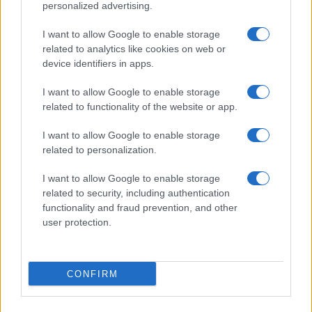
personalized advertising.
I want to allow Google to enable storage
related to analytics like cookies on web or
device identifiers in apps.
I want to allow Google to enable storage
related to functionality of the website or app.
I want to allow Google to enable storage
related to personalization.
I want to allow Google to enable storage
related to security, including authentication
functionality and fraud prevention, and other
user protection.
CONFIRM