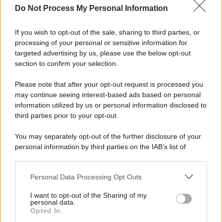
Do Not Process My Personal Information
If you wish to opt-out of the sale, sharing to third parties, or
processing of your personal or sensitive information for
targeted advertising by us, please use the below opt-out
section to confirm your selection.
Please note that after your opt-out request is processed you
may continue seeing interest-based ads based on personal
information utilized by us or personal information disclosed to
third parties prior to your opt-out.
You may separately opt-out of the further disclosure of your
personal information by third parties on the IAB’s list of
downstream participants.
Personal Data Processing Opt Outs
This information may also be disclosed by us to third parties
on the IAB’s List of Downstream Participants that may further
I want to opt-out of the Sharing of my
disclose it to other third parties.
personal data.
Opted In
Please note that this website/app uses one or more Google