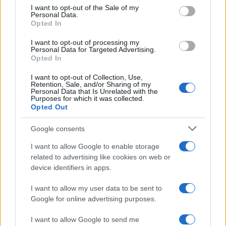
services and may gather and store information including but
I want to opt-out of the Sale of my
Personal Data.
not limited to your visit or usage behaviour. You may click to
Opted In
grant or deny consent to Google and its third-party tags to
use your data for below specified purposes in below Google
I want to opt-out of processing my
consent section.
Personal Data for Targeted Advertising.
Opted In
I want to opt-out of Collection, Use,
Retention, Sale, and/or Sharing of my
Personal Data that Is Unrelated with the
Purposes for which it was collected.
Opted Out
Google consents
I want to allow Google to enable storage
related to advertising like cookies on web or
device identifiers in apps.
I want to allow my user data to be sent to
Google for online advertising purposes.
I want to allow Google to send me