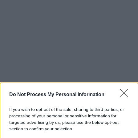
Do Not Process My Personal Information
If you wish to opt-out of the sale, sharing to third parties, or
processing of your personal or sensitive information for
targeted advertising by us, please use the below opt-out
section to confirm your selection.