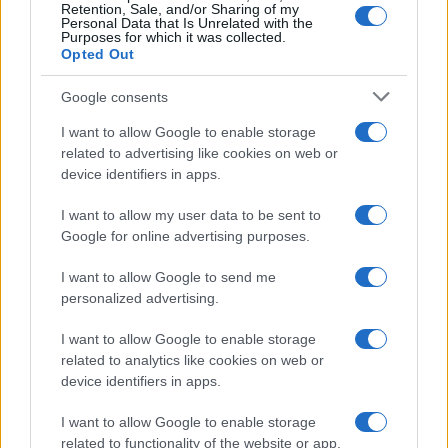
Retention, Sale, and/or Sharing of my
Personal Data that Is Unrelated with the
Purposes for which it was collected.
Opted Out
Google consents
I want to allow Google to enable storage
related to advertising like cookies on web or
device identifiers in apps.
I want to allow my user data to be sent to
Google for online advertising purposes.
I want to allow Google to send me
personalized advertising.
I want to allow Google to enable storage
related to analytics like cookies on web or
device identifiers in apps.
I want to allow Google to enable storage
related to functionality of the website or app.