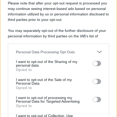
Please note that after your opt-out request is processed you
may continue seeing interest-based ads based on personal
information utilized by us or personal information disclosed to
third parties prior to your opt-out.
You may separately opt-out of the further disclosure of your
personal information by third parties on the IAB’s list of
downstream participants.
Personal Data Processing Opt Outs
This information may also be disclosed by us to third parties
on the IAB’s List of Downstream Participants that may further
I want to opt-out of the Sharing of my
disclose it to other third parties.
personal data.
Opted In
Please note that this website/app uses one or more Google
services and may gather and store information including but
I want to opt-out of the Sale of my
Personal Data.
not limited to your visit or usage behaviour. You may click to
Opted In
grant or deny consent to Google and its third-party tags to
use your data for below specified purposes in below Google
I want to opt-out of processing my
consent section.
Personal Data for Targeted Advertising.
Opted In
I want to opt-out of Collection, Use,