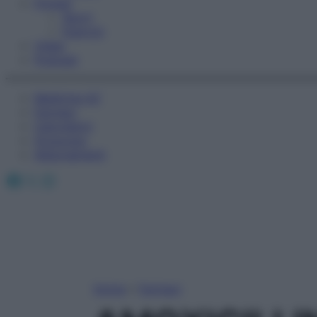
Fitness
Sport
Esercizi
Video
Podcast
Medicina AZ
Farmaci
Calcolatori
Oroscopo
Abbonamenti
Facebook
X
Instagram
Home
»
Farmaci