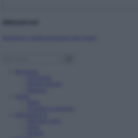
Abbonati ora!
Starbene ti regala benessere ogni mese!
Benessere
Psicologia
Rimedi naturali
Bellezza
Salute
News
Problemi e soluzioni
Alimentazione
Mangiare sano
Diete
Ricette