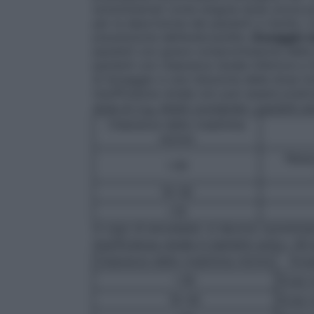
somministrati come singola dose un’ora pri
per la descrizione dei pazienti a rischio, co
prevenzione dell’endocardite.
Dosaggio ne
pazienti con grave compromissione della f
pazienti con clearance renale inferiore a
di dosaggio e una riduzione della dose tot
insufficienza renale non può essere prati
dose di 3 g. Adulti (compresi i pazienti an
Clearance della creatinina
ml/min
Ness
>30
10–30
<10
In caso di emodialisi: si devono somminis
Insufficienza renale in bambini sotto i 40 
Clearance della creatinina ml/min
Dos
>30
Dose 
10–30
Dose 