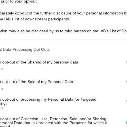
 prior to your opt-out.
rately opt-out of the further disclosure of your personal information by
he IAB’s list of downstream participants.
O
tion may also be disclosed by us to third parties on the IAB’s List of 
Descrizione tipo ricetta:
RR – RIPETIBILE
 that may further disclose it to other third parties.
10V IN 6MESI
 that this website/app uses one or more Google services and may gath
l Data Processing Opt Outs
Forma farmaceutica:
COMPRESSE
including but not limited to your visit or usage behaviour. You may click 
RIVESTITE
 to Google and its third-party tags to use your data for below specifi
o opt-out of the Sharing of my personal data.
ogle consent section.
 delle seguenti infezioni batteriche causate da
In
sibili ad amoxicillina (vedere il paragrafo 5.1): •
: otite media acuta, sinusite acuta (adeguatamente
o opt-out of the Sale of my Personal Data.
cco beta–emolitico del gruppo A documentata. •
In
 esacerbazione acuta della bronchite cronica, polmonite
urinarie inferiori: cistite. • Endocardite: profilassi
to opt-out of processing my Personal Data for Targeted
attia di Lyme precoce e localizzata, associata a
ing.
e di
Helicobacter pylori
: in adeguata combinazione
In
 agente anti–ulcera appropriato, nei pazienti adulti
. È necessario considerare le linee guida locali ufficiali
o opt-out of Collection, Use, Retention, Sale, and/or Sharing
ersonal Data that Is Unrelated with the Purposes for which it
ici.
lected.