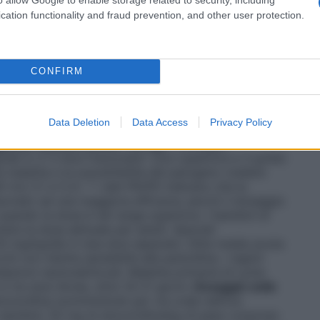
provato agente scatenante.
Dosaggio abituale
Adulti e
l dosaggio abituale compreso in un range da 750 mg
cation functionality and fraud prevention, and other user protection.
e o tre dosi.
Speciali raccomandazioni di dosaggio
bazione acuta della bronchite cronica negli adulti: 1 g
n comunità: 1 g tre volte al giorno (per esempio ogni
e precoce (eritema migrans isolato): da 500 mg a 1 g
CONFIRM
1 giorni. Eradicazione di
Helicobacter pylori
: 1 g di
inazione con claritromicina 500 mg due volte al
 30 mg due volte al giorno, per 7–14 giorni. Nelle
Data Deletion
Data Access
Privacy Policy
ina superiore al 20% deve essere considerato un
io per bambini (sotto i 40 kg)
Il dosaggio
/die in 2–3 dosi frazionate* (non superiore a 3 g/die)
a malattia e la suscettibilità del patogeno (vedere
4.4, 5.1 e 5.2). * i dati PK/PD indicano che la
sociato ad una maggiore efficacia, perciò il dosaggio
uando la dose è nel range superiore. I bambini di
re la dose abituale per adulti.
Speciali
 50 mg/kg/die in due dosi separate. Otite media acuta:
 con ridotta sensibilità alle penicilline, i regimi
zioni nazionali/locali. Malattia primaria di Lyme
 tre dosi divise, oltre 14–21 giorni.
Dosaggio nella
oxicillina somministrati per via orale nell’ora
 bambini: 50 mg di amoxicillina/kg di peso corporeo