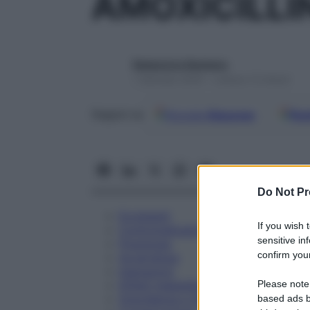
AMOXICILLI
Redazione Starbene
1 Gennaio 2025 – Lettura 12 minuti
Google
Discover
Fon
Seguici su
Do Not Pr
Eccipienti
If you wish 
Controindicazioni
sensitive in
Posologia
confirm your
Avvertenze
Interazioni
Please note
Effetti Indesiderati
Gravidanza e Allattamento
based ads b