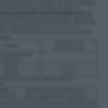
ma dell’intervento chirurgico. Per ulteriori dettagli e
nsultare le linee guida ufficiali locali per la
lla compromissione della funzionalità renale
Nei
unzionalità renale la dose deve essere ridotta. Nei
 30 ml/min si raccomanda un incremento dell’intervallo
ale (vedere paragrafo 4.4 e 5.2). In caso di
cato il trattamento a breve termine con una singola
ziani)
Intervallo tra le
Dosaggio
somministrazioni
un aggiustamento
necessario
500 mg
12 ore
500 mg
24 ore
trare 500 mg al termine della procedura.
kg:
aggio
Intervallo tra le somministrazioni
normale
Nessun aggiustamento necessario
normale
12 ore (che corrispondono a 2/3 della dose)