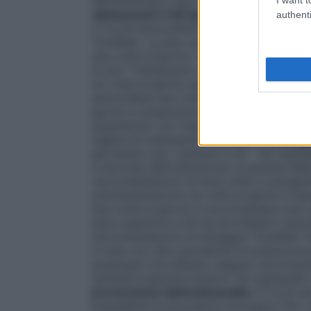
dell’infezione e tipo del sospetto o com
adolescenti (>40 kg di peso corporeo)
I
authenti
a 3 g di amoxicillina al giorno divisi in du
Tonsillite: 1 g due volte al giorno. Esacer
due volte al giorno. Polmonite acquisita i
8 ore). Trattamento della malattia di Lym
tre volte al giorno per un periodo di 14–2
amoxicillina due volte al giorno, in comb
giorno e omeprazolo 20 mg o lansoprazolo
popolazioni con resistenza a claritromic
regime di trattamento alternativo.
Dosagg
giornaliero per i bambini è 40 – 90 mg/kg
a seconda dell’indicazione, la gravità dell
raccomandazioni di dose sotto e paragrafi 
somministrazione tre volte al giorno è as
due volte al giorno è raccomandato solo q
peso superiore a 40 kg dovrebbero assume
raccomandazioni di dosaggio
Tonsillite:
in aree con alta prevalenza di pneumococchi
posologici dovrebbero seguire raccomanda
(eritema migrante isolato): 50 mg/kg/die in
prevenzione dell’endocardite
2–3 g di am
precedente la procedura chirurgica. Per i