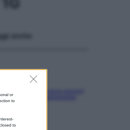
 1G
ggi anche
Contare le calorie serve ancora?
sonal or
La risposta della nutrizionista
ection to
nterest-
closed to