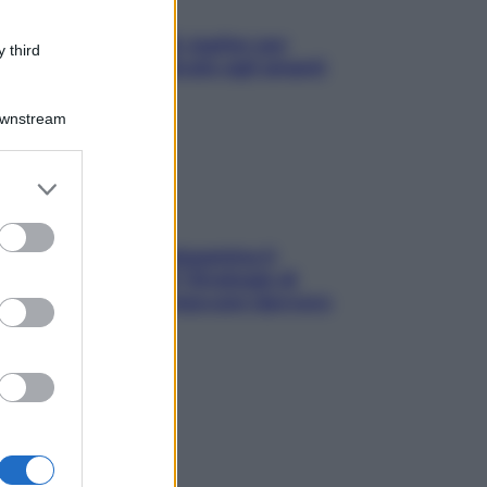
L’oroscopo food di Jupiter per
 third
l’estate 2026 dedicato agli amanti
del cibo
Downstream
er and store
to grant or
ed purposes
La trappola della dopamina ti
segue in spiaggia? Strategie di
digital detox per staccare davvero