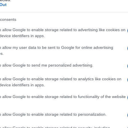
Out
consents
ne (K25) (E1201) Sodio amido glicolato (Tipo A)
o allow Google to enable storage related to advertising like cookies on
mento
Titanio diossido (E171) Talco (E553b)
evice identifiers in apps.
o allow my user data to be sent to Google for online advertising
s.
to allow Google to send me personalized advertising.
con: • ipersensibilità alla penicillina; deve essere
gia crociata ad altri betalattami, come le
o allow Google to enable storage related to analytics like cookies on
iasi degli eccipienti.
evice identifiers in apps.
o allow Google to enable storage related to functionality of the website
icillina adatte a posologie inferiori a 2 g al giorno, e
o allow Google to enable storage related to personalization.
anni. Il dosaggio di amoxicillina dipende da fattori
nale del paziente, gravità e localizzazione
o allow Google to enable storage related to security, including