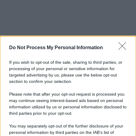
Do Not Process My Personal Information
If you wish to opt-out of the sale, sharing to third parties, or
processing of your personal or sensitive information for
targeted advertising by us, please use the below opt-out
section to confirm your selection.
Please note that after your opt-out request is processed you
may continue seeing interest-based ads based on personal
information utilized by us or personal information disclosed to
third parties prior to your opt-out.
You may separately opt-out of the further disclosure of your
personal information by third parties on the IAB’s list of