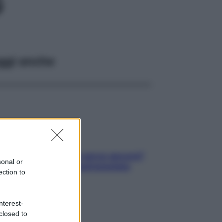
G
ggi anche
Contare le calorie serve ancora?
sonal or
La risposta della nutrizionista
ection to
nterest-
closed to