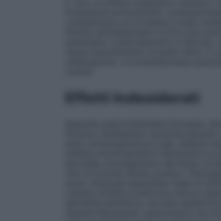
E’ noto un effetto terapeutico sinergico tra
Probenecid somministrato contemporaneamen
competizione con le stesse a livello renale.
farmaci antiinfiammatori a forti dosi somm
aumentano i livelli plasmatici e l’emivita
riduce l’assorbimento di questi ultimi. E’ p
cefalosporine. La contemporanea assunzio
cutanei.
Effetti Indesiderati
Apparato gastrointestinale
Anoressia, dol
Possono manifestarsi raramente glossite, 
dopo somministrazione orale.
Sistema ne
sistema emolinfopoietico
Raramente si può
anormale, prolungamento del tempo di san
Test di Coombs diretto positivo.
Patologie
acuta.
Patologie epatobiliari
Segni di disf
cutanee (eritema multiforme maculo-papu
dermatite esfoliativa, necrolisi epidermic
Generali
Raramente: superinfezioni da micr