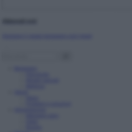
Abbonati ora!
Starbene ti regala benessere ogni mese!
Benessere
Psicologia
Rimedi naturali
Bellezza
Salute
News
Problemi e soluzioni
Alimentazione
Mangiare sano
Diete
Ricette