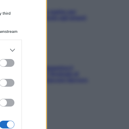
L’oroscopo food di Jupiter per
 third
l’estate 2026 dedicato agli amanti
del cibo
Downstream
er and store
to grant or
ed purposes
La trappola della dopamina ti
segue in spiaggia? Strategie di
digital detox per staccare davvero