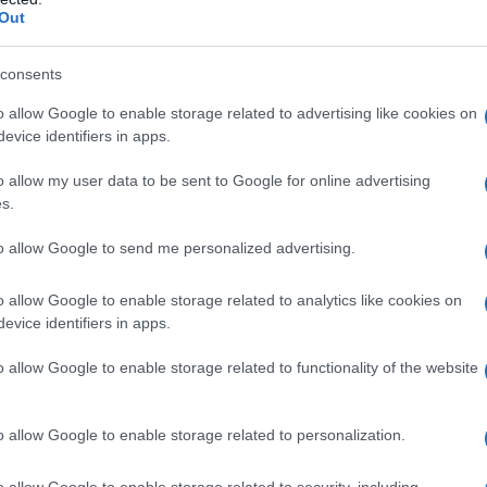
Out
consents
 qualsiasi degli eccipienti. Amoxicillina è
o allow Google to enable storage related to advertising like cookies on
 allergici alle penicilline ed alle cefalosporine.
evice identifiers in apps.
ttori di penicillinasi. Mononucleosi infettiva (vedi
o allow my user data to be sent to Google for online advertising
s.
to allow Google to send me personalized advertising.
lto 1 g ogni 8-12 ore. Nella cistite e nella uretrite
o allow Google to enable storage related to analytics like cookies on
trazione oppure 1,5 g in unica somministrazione da
evice identifiers in apps.
o allow Google to enable storage related to functionality of the website
o allow Google to enable storage related to personalization.
ica indicata per via orale nelle infezioni sostenute da
llina G. Essa non offre particolari vantaggi nelle
o allow Google to enable storage related to security, including