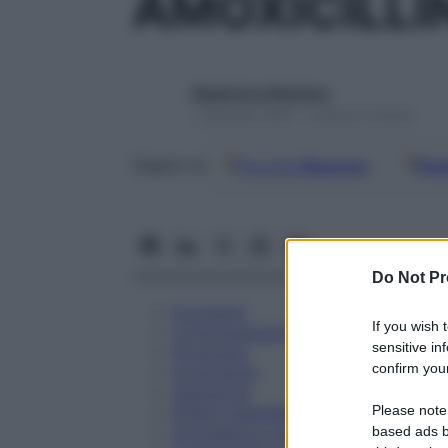
AMOXICILLI
Redazione Starbene
1 Gennaio 2025 – Lettura 5 minuti
Google
Discover
Fon
Seguici su
Do Not Pr
Eccipienti
If you wish 
Controindicazioni
sensitive in
Posologia
confirm your
Avvertenze
Interazioni
Please note
Effetti Indesiderati
Gravidanza e Allattamento
based ads b