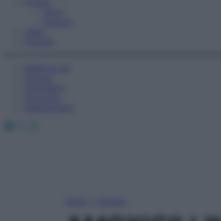
Fitness
Sport
Esercizi
Video
Podcast
Medicina AZ
Farmaci
Calcolatori
Oroscopo
Abbonamenti
Facebook
X
Instagram
Home
»
Farmaci