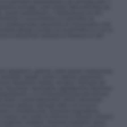
 le penicilline semisintetiche e gli aminoglicosidi. Il
te prolunga i livelli ematici delle penicilline per
 L’acido acetilsalicilico, il fenilbutazone ed altri
inistrati in concomitanza con penicilline ne
. La contemporanea assunzione di contraccettivi orali
ossibile allergia crociata con la penicillina G e con le
ne di allopurinolo aumenta la frequenza di rash
ore epigastrico, gastrite, colite pseudo membranosa.
stomatite, nausea, vomito e diarrea, soprattutto
rvoso
Raramente cefalea, vertigine.
Patologie del
 riscontrare: neutropenia, aggregazione piastrinica
guinamento o di tromboplastina parziale attivato.
 renali e urinarie
Raramente nefrite interstiziale
unzione epatica.
Patologie della cute
Eruzioni
loso e morbilliforme); raramente angioedema,
a tossica; casi isolati di sindrome di Stevens-Johnson.
organismi resistenti. Fenomeni anafilattici talora