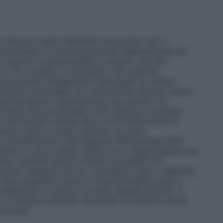
ina devono essere adottate precauzioni utili a
 particolare, la raccolta accurata dell’anamnesi del
eazioni di ipersensibilità a questo o ad altri
ici). Si consideri, in proposito, che esistono
una parziale allergenicità trasversale tra diversi
attamento prolungato con amoxicillina devono essere
enali ed epatici, specialmente nei pazienti con
oiché una percentuale molto elevata di pazienti
ta un’eruzione cutanea dopo somministrazione di
ssere usata in questi pazienti. La colite
nsiderazione nella diagnosi differenziale delle
ibiotico o poco dopo l’interruzione. Specialmente nei
osi i pazienti devono essere sorvegliati per
nismi resistenti (ad es.: candidiasi orale o vaginale).
state segnalate reazioni di ipersensibilità gravi e
nafilattoidi e reazioni avverse cutanee severe). Si
e durante il periodo neonatale: le funzioni renale,
itorate.