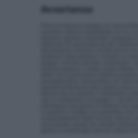
Avvertenze
Prima di iniziare la terapia con amoxicill
prevenire reazioni indesiderate tra cui, in
paziente riguardo l’eventuale comparsa di r
medicinali (in particolare ad altri antibiot
dimostrazioni cliniche e di laboratorio di 
antibiotici beta-lattamici. Durante un tr
eseguiti controlli periodici ematologici, r
funzione epatica o renale compromessa. P
affetti da mononucleosi infettiva presen
aminopenicilline, l’amoxicillina non deve e
pseudomembranosa deve essere presa in co
diarree insorte durante il trattamento ant
casi di trattamento prolungato o ad alte d
individuare insorgenze di infezioni da orga
In pazienti in terapia con penicillina sono 
occasionalmente fatali (incluse reazioni a
raccomanda cautela nei neonati prematuri 
epatica e ematologica devono essere mon