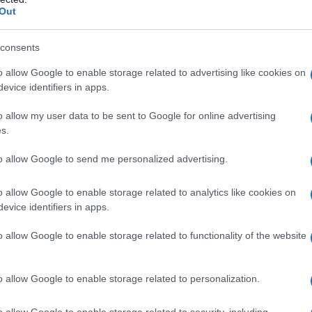
llina, magnesio stearato, sodio carbossimetilamido.
Out
consents
o allow Google to enable storage related to advertising like cookies on
strettamente correlate dal punto di vista chimico.
evice identifiers in apps.
alle cefalosporine. Infezioni sostenute da
o allow my user data to be sent to Google for online advertising
s.
to allow Google to send me personalized advertising.
pure 1 g ogni 8-12 ore). Nella cistite o nella uretrite
o allow Google to enable storage related to analytics like cookies on
zione oppure 1,5 g in unica somministrazione e, dopo
evice identifiers in apps.
polazione pediatrica
Bambini con peso inferiore ai
40 – 90 mg / kg / die divisa in due o tre dosi * (non
ell’indicazione, della gravità della malattia e la
o allow Google to enable storage related to functionality of the website
mandazioni per dosaggi speciali riportate sotto e i
acocinetica e farmacodinamica (PK / PD) indicano che il
 è associato ad un aumento dell’efficacia, quindi il
o allow Google to enable storage related to personalization.
rno è raccomandato solo quando la dose supera il
 superiore ai 40 kg
è raccomandato il dosaggio
o allow Google to enable storage related to security, including