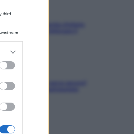
 third
In menopausa il rischio d’infarto
aumenta: è ora di rinforzare il
Downstream
cuore
er and store
to grant or
ed purposes
Contare le calorie serve ancora?
La risposta della nutrizionista