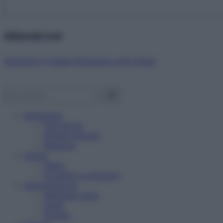
Abbonati ora!
Starbene ti regala benessere ogni mese!
Benessere
Psicologia
Rimedi naturali
Bellezza
Salute
News
Problemi e soluzioni
Alimentazione
Mangiare sano
Diete
Ricette