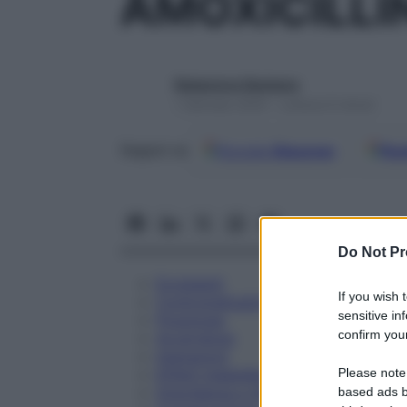
AMOXICILLI
Redazione Starbene
1 Gennaio 2025 – Lettura 6 minuti
Google
Discover
Fon
Seguici su
Do Not Pr
Eccipienti
If you wish 
Controindicazioni
sensitive in
Posologia
confirm your
Avvertenze
Interazioni
Please note
Effetti Indesiderati
Gravidanza e Allattamento
based ads b