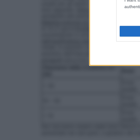
usuale per gli adulti. Raccomandazione p
authenti
dosi separate.
Otite media acuta
: Nelle a
sensibilità alle penicilline, il dosaggio de
Malattia precoce di Lyme (eritema migran
di 14-21 giorni.
Profilassi per l’endocardite
somministrati in un’unica dose un’ora prim
nell’insufficienza renale
: La dose deve ess
renale. In pazienti con clearance della cr
aumento dell’intervallo del dosaggio e una
paragrafi 4.4 e 5.2). Insufficienza renale 
Clearance della creatinina ml /
Dose
min
Dose
> 30
usuale
Dose
10 – 30
usuale
Dose
< 10
usuale
Non dovranno essere usate dosi inferiori 
aumentate nei casi gravi, a giudizio del m