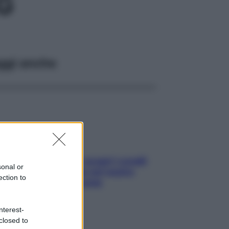
G
ggi anche
Non solo Maldive: scopri i coralli
sonal or
che si nascondono nel nostro
ection to
Mediterraneo (e come
proteggerli)
nterest-
closed to