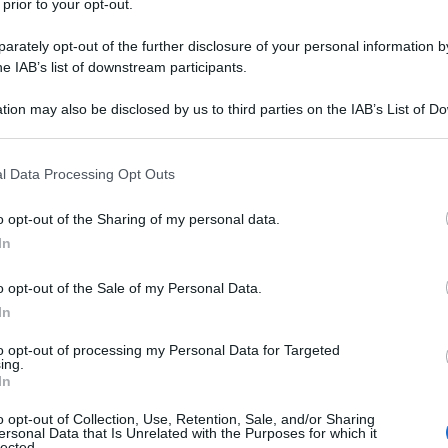
 prior to your opt-out.
rately opt-out of the further disclosure of your personal information by
he IAB’s list of downstream participants.
O
tion may also be disclosed by us to third parties on the IAB’s List of 
Descrizione tipo ricetta:
RR – RIPETIBILE
 that may further disclose it to other third parties.
10V IN 6MESI
 that this website/app uses one or more Google services and may gath
l Data Processing Opt Outs
Forma farmaceutica:
COMPRESSE
including but not limited to your visit or usage behaviour. You may click 
 to Google and its third-party tags to use your data for below specifi
o opt-out of the Sharing of my personal data.
ogle consent section.
In
ina: infezioni delle vie respiratorie, otiti medie,
o opt-out of the Sale of my Personal Data.
i enteriche e delle vie biliari, infezioni di interesse
ti molli, infezioni otorinolaringoiatriche e
In
nell’eradicazione dell’Helicobacter pylori,
la ricorrenza dell’ulcera peptica.
to opt-out of processing my Personal Data for Targeted
ing.
In
o opt-out of Collection, Use, Retention, Sale, and/or Sharing
ersonal Data that Is Unrelated with the Purposes for which it
lected.