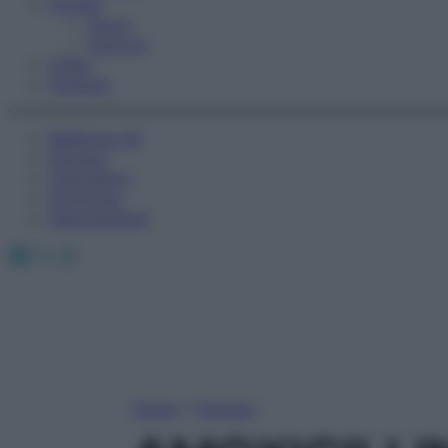
Fitness
Sport
Esercizi
Video
Podcast
Medicina AZ
Farmaci
Calcolatori
Oroscopo
Abbonamenti
Facebook
X
Instagram
Home
»
Farmaci