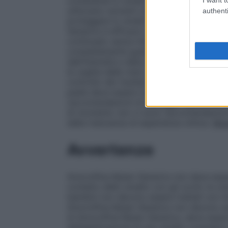
contenente lo smalto, senza strofinarla s
utilizzano solventi organici (diluenti, acq
authenti
proteggere lo smalto Amorolfina Mylan Ge
Generics è efficace in onicomicosi di est
continuato senza interruzioni fino a quand
completamente guarita. La frequenza e l
dall’intensità e dalla localizzazione dell’
le unghie delle mani e da nove a dodici m
controllo dei risultati del trattamento ad 
pedis
deve essere trattata con una appro
raccomandazioni di dosaggio specifiche pe
Al momento non vi sono raccomandazioni d
della mancanza di esperienza clinica.
Mod
Avvertenze
Amorolfina Mylan Generics non deve essere 
contatto dello smalto con gli occhi, le ore
bambini non devono essere trattati con A
Amorolfina Mylan Generics non devono esse
di Amorolfina Mylan Generics, deve essere
dell’applicazione di uno smalto cosmetico