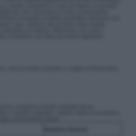
 lo smalto cosmetico.In caso di utilizzo di solventi
abili per non rimuovere lo strato di amorolfina
’utilizzo di questo prodotto potrebbe verificarsi una
questo caso, l’utilizzo del prodotto deve essere
consultato un medico. Rimuovere con cura il
ie. Il prodotto non deve più essere applicato.
e. L’uso di smalti cosmetici o unghie artificiali deve
ossono comparire disturbi ungueali (ad es.
ghia o fragilità ungueale). Queste reazioni potrebbero
logia onicomicotica stessa.
Reazione Avversa