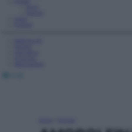
Fitness
Sport
Esercizi
Video
Podcast
Medicina AZ
Farmaci
Calcolatori
Oroscopo
Abbonamenti
Facebook
X
Instagram
Home
»
Farmaci