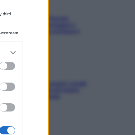
 third
Fame dopo cena? Perché
succede e 6 snack leggeri e
appetitosi che non rovinano il
Downstream
sonno
er and store
to grant or
ed purposes
Non solo Maldive: scopri i coralli
che si nascondono nel nostro
Mediterraneo (e come
proteggerli)