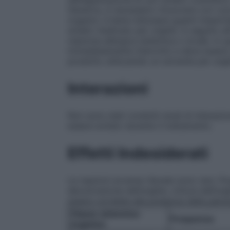
Generics, è necessario rimuovere con cura
organici, è bene indossare guanti imperme
smalto medicato per unghie. In seguito all
reazione allergica sistemica o locale. In 
immediatamente interrotto e deve essere 
prodotto utilizzando un solvente per ungh
Interazioni
Non sono stati condotti studi di interazion
essere evitato durante il trattamento.
Effetti Indesiderati
Le reazioni avverse rilevate sono rare. P
decolorazione dell’unghia, rottura dell’un
essere correlate alla presenza della pato
Classe sistemica-
Frequenza
organica