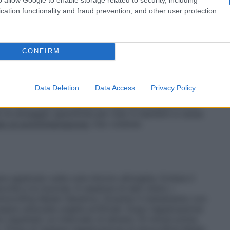
ul bordo del flacone stesso. Attenzione: quando si
uaragia, ecc.), indossare guanti impermeabili al fine di
cation functionality and fraud prevention, and other user protection.
nerics presente sulle unghie. Amorolfina Mylan
ensione moderata. Il trattamento deve essere
o l’unghia si è rigenerata e la zona colpita è
a durata del trattamento dipendono essenzialmente
CONFIRM
infezione. In generale occorrono sei mesi di terapia per
esi per le unghie dei piedi. Si raccomanda un
intervalli di circa tre mesi. Se è presente anche
Tinea
Data Deletion
Data Access
Privacy Policy
priata crema antimicotica.
Anziani:
Non vi sono
r l’uso in pazienti anziani.
Popolazione pediatrica:
i dosaggio specifiche per l’uso in bambini a causa
o di somministrazione:
Uso cutaneo
applicato sulla cute intorno all’unghia. Evitare il
cchie e le mucose. In assenza di dati clinici, i
morolfina Mylan Generics. Durante il trattamento con
re utilizzate unghie artificiali. Dopo l’applicazione
 rispettato un intervallo di almeno 10 minuti prima
. Prima di ripetere l’applicazione di Amorolfina Mylan