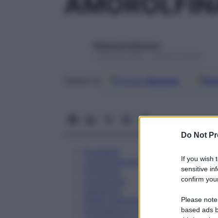
AMOROLFIN
Redazione Starbene
1 Gennaio 2025 – Lettura 5 minuti
Google
Discover
Fon
Seguici su
Do Not Pr
Eccipienti
If you wish 
Controindicazioni
sensitive in
Posologia
confirm your
Avvertenze
Interazioni
Please note
Effetti Indesiderati
Gravidanza e Allattamento
based ads b