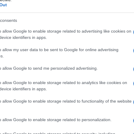
Out
 qualsiasi degli eccipienti elencati al paragrafo 6.1.
consents
o allow Google to enable storage related to advertising like cookies on
evice identifiers in apps.
 essere applicato sulle unghie delle dita delle mani
lle unghie dei piedi una volta alla settimana. Il
o allow my user data to be sent to Google for online advertising
o seguente: 1. Prima di iniziare il trattamento con
s.
 le zone interessate dell’unghia (in particolare la
sibile usando la lima per unghie fornita. La superficie
 tampone (fornito). È possibile applicare uno smalto
to allow Google to send me personalized advertising.
10 minuti dall’applicazione dello smalto medicato
ipetere l’applicazione di Amorolfina Mylan Generics,
o allow Google to enable storage related to analytics like cookies on
ie e, se presente, di smalto cosmetico, deve essere
evice identifiers in apps.
no in seguito essere limate nuovamente se
e con un tampone imbevuto di alcol per rimuovere
o allow Google to enable storage related to functionality of the website
a lima per unghie usata per le unghie malate non deve
delle spatole riutilizzabili fornite, applicare lo
alata e lasciare asciugare. Dopo l’uso, pulire la
o allow Google to enable storage related to personalization.
ecedenza per pulire le unghie. Tenere il flacone
 trattare bisogna immergere la spatola nel flacone
o allow Google to enable storage related to security, including