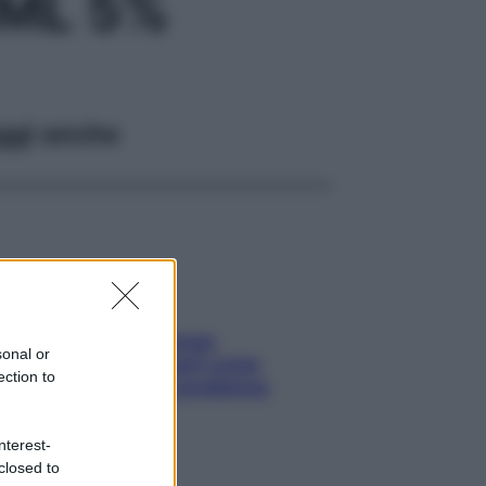
ML 5%
ggi anche
Capelli spezzati lungo
sonal or
l’attaccatura? Scopri come
ection to
risolvere l’annoso problema
nterest-
closed to