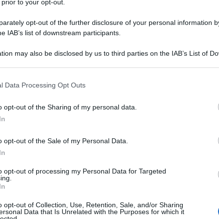
 prior to your opt-out.
rately opt-out of the further disclosure of your personal information by
he IAB’s list of downstream participants.
TO
tion may also be disclosed by us to third parties on the IAB’s List of 
Descrizione tipo ricetta:
SOP – NON
 that may further disclose it to other third parties.
RICHIESTA
 that this website/app uses one or more Google services and may gath
l Data Processing Opt Outs
Forma farmaceutica:
SMALTO MEDICATO
including but not limited to your visit or usage behaviour. You may click 
 to Google and its third-party tags to use your data for below specifi
volgimento della matrice causate da dermatofiti,
o opt-out of the Sharing of my personal data.
ogle consent section.
In
o opt-out of the Sale of my Personal Data.
In
io metacrilato (tipo A), Etile acetato, Butile
to opt-out of processing my Personal Data for Targeted
ing.
In
o opt-out of Collection, Use, Retention, Sale, and/or Sharing
ersonal Data that Is Unrelated with the Purposes for which it
lected.