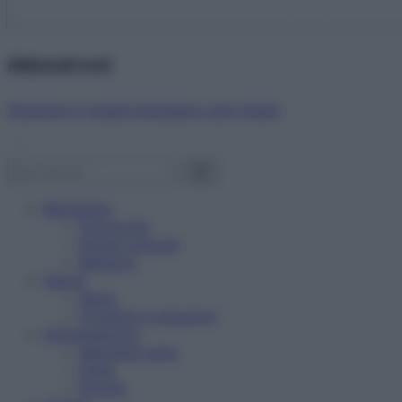
Abbonati ora!
Starbene ti regala benessere ogni mese!
Benessere
Psicologia
Rimedi naturali
Bellezza
Salute
News
Problemi e soluzioni
Alimentazione
Mangiare sano
Diete
Ricette