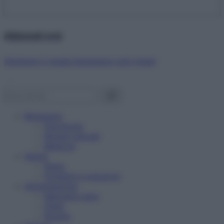
Abbonati ora!
Starbene ti regala benessere ogni mese!
Benessere
Psicologia
Rimedi naturali
Bellezza
Salute
News
Problemi e soluzioni
Alimentazione
Mangiare sano
Diete
Ricette