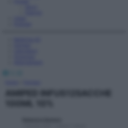
Fitness
Sport
Esercizi
Video
Podcast
Medicina AZ
Farmaci
Calcolatori
Oroscopo
Abbonamenti
Facebook
X
Instagram
Home
»
Farmaci
AMIPED INFUS12SACCHE
100ML 10%
Redazione Starbene
1 Gennaio 2025 – Lettura 1 minuto