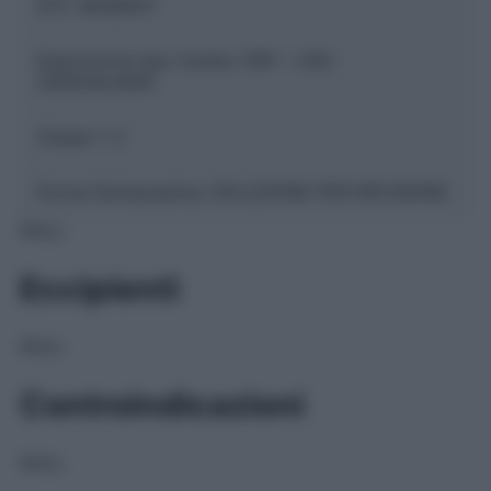
ATC:
B05BA01
Descrizione tipo ricetta:
OSP – USO
OSPEDALIERO
Classe 1:
C
Forma farmaceutica:
SOLUZIONE PER INFUSIONE
NULL
Eccipienti
NULL
Controindicazioni
NULL