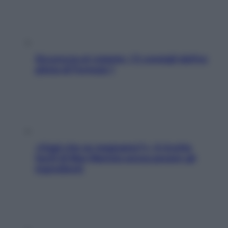
Sicurezza al volante: i 5 consigli dell’ex
pilota di Formula 1
«Oggi che se magnamo?»: 4 ricette
facili di Max Mariola senza pesare gli
ingredienti