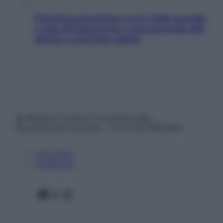
Perché la pressione con il caldo scende
e sale all’improvviso: cosa succede alle
donne e cosa fare subito
© Belpietro Edizioni Periodiche SRL –
Riproduzione riservata – P.Iva 13673600964
Chi siamo
Pubblicità
Facebook
X
Instagram