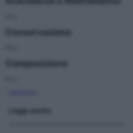
Gravidanza e Allattamento
NULL
Conservazione
NULL
Composizione
NULL
AMINOACIDI
Leggi anche