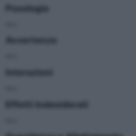
Posologia
NULL
Avvertenze
NULL
Interazioni
NULL
Effetti Indesiderati
NULL