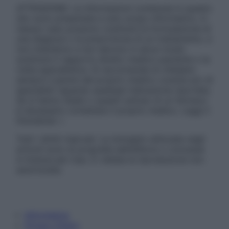
ATTENZIONE: Le informazioni contenute in questo
sito sono presentate a solo scopo informativo, in
nessun caso possono costituire la formulazione di
una diagnosi o la prescrizione di un trattamento, e
non intendono e non devono in alcun modo
sostituire il rapporto diretto medico-paziente o la
visita specialistica. Si raccomanda di chiedere
sempre il parere del proprio medico curante e/o di
specialisti riguardo qualsiasi indicazione riportata.
Se si hanno dubbi o quesiti sull’uso di un farmaco
è necessario contattare il proprio medico. Leggi il
Disclaimer »
Tutti i diritti riservati. Le immagini utilizzate negli
articoli sono di proprietà dell’editore o concesse
in licenza per l’uso. È vietata la riproduzione non
autorizzata.
Informativa
Privacy Policy