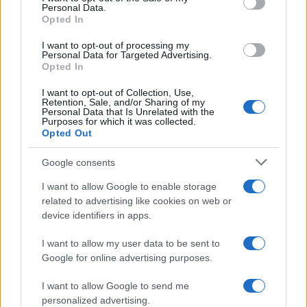
Personal Data.
not limited to your visit or usage behaviour. You may click to
Opted In
grant or deny consent to Google and its third-party tags to
use your data for below specified purposes in below Google
I want to opt-out of processing my
consent section.
Personal Data for Targeted Advertising.
Opted In
I want to opt-out of Collection, Use,
Retention, Sale, and/or Sharing of my
Personal Data that Is Unrelated with the
Purposes for which it was collected.
Opted Out
Google consents
I want to allow Google to enable storage
related to advertising like cookies on web or
device identifiers in apps.
I want to allow my user data to be sent to
Google for online advertising purposes.
I want to allow Google to send me
personalized advertising.