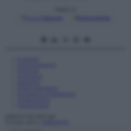
Seguici su
Google
Discover
Fonti preferite
Eccipienti
Controindicazioni
Posologia
Avvertenze
Interazioni
Effetti Indesiderati
Gravidanza e Allattamento
Conservazione
Composizione
B.BRAUN MILANO SpA
Principio attivo:
AMINOACIDI