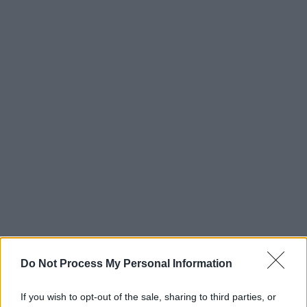
Do Not Process My Personal Information
If you wish to opt-out of the sale, sharing to third parties, or