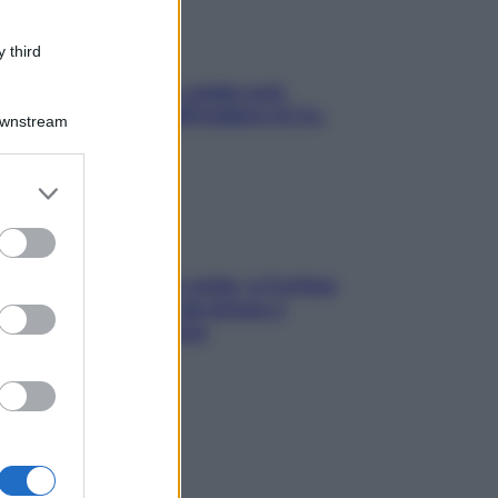
 third
Aria condizionata: usala così,
senza rischiare raffreddore & Co.
Downstream
er and store
to grant or
ed purposes
Mindfulness tra le vette: a Cortina
due giorni lontani da stress e
ansia da smartphone