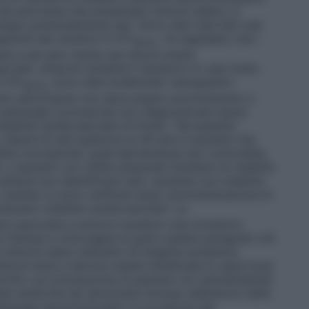
i da emicrania che presentano sintomi atipici, è
ogici potenzialmente seri. Sono stati riportati casi
agonisti dei recettori 5–HT
. Va segnalato che i
1B/1D
re a più alto rischio per alcuni eventi
colari, attacchi ischemici transitori) In casi molto
 5–HT
, sono stati evidenziati vasospasmo
1B/1D
anto almotriptan non deve essere somministrato a
a patologie coronariche non diagnosticate senza
alattie cardiovascolari di fondo. Tali pazienti
schi di età superiore ai 40 anni e pazienti che
attie coronariche, quali ipertensione non controllata,
 o pazienti con chiara anamnesi familiare di malattie
ttavia non identificare tutti i pazienti con malattia
ti cardiaci si sono verificati dopo somministrazione di
ziavano malattie cardiovascolari. La
e associata a sintomi transitori che includono
 intensa e coinvolgere la gola (vedere paragrafo 4.8
ti sintomi siano indicativi di malattia ischemica
eriore dose e devono essere effettuate le opportune
ritto con precauzione ai pazienti con ipersensibilità
ata sindrome da serotonina (incluso alterazioni dello
atologie neuromuscolari) in occasione del