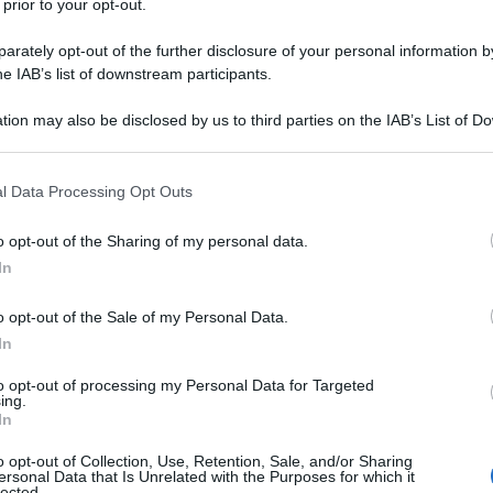
 prior to your opt-out.
rately opt-out of the further disclosure of your personal information by
he IAB’s list of downstream participants.
NOMALATO
tion may also be disclosed by us to third parties on the IAB’s List of 
Descrizione tipo ricetta:
RR – RIPETIBILE
 that may further disclose it to other third parties.
10V IN 6MESI
 that this website/app uses one or more Google services and may gath
l Data Processing Opt Outs
Forma farmaceutica:
COMPRESSE
including but not limited to your visit or usage behaviour. You may click 
RIVESTITE
 to Google and its third-party tags to use your data for below specifi
o opt-out of the Sharing of my personal data.
ogle consent section.
In
Presenza Lattosio:
No
o opt-out of the Sale of my Personal Data.
i attacchi di emicrania con o senza aura.
In
to opt-out of processing my Personal Data for Targeted
ing.
In
lina Povidone Amido glicolato di sodio
romellosa Titanio diossido (E–171) Polietilenglicole
o opt-out of Collection, Use, Retention, Sale, and/or Sharing
ersonal Data that Is Unrelated with the Purposes for which it
sa Propilenglicole Indaco carminio (E–132)
lected.