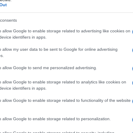
Out
consents
qualsiasi degli eccipienti elencati al paragrafo 6.1.
o allow Google to enable storage related to advertising like cookies on
, almotriptan non deve essere usato in pazienti con
D
evice identifiers in apps.
ischemica (infarto miocardico, angina pectoris,
rinzmetal) o affetti da ipertensione severa e da
o allow my user data to be sent to Google for online advertising
lata. Pazienti con anamnesi di accidenti
s.
i transitori (TIA). Malattia vascolare periferica. La
na, derivati dell’ergotamina (inclusa metisergide) e
to allow Google to send me personalized advertising.
. Pazienti con insufficienza epatica grave (vedere
nistrazione).
o allow Google to enable storage related to analytics like cookies on
evice identifiers in apps.
o allow Google to enable storage related to functionality of the website
prima possibile dopo l’insorgenza di cefalea
ace anche quando assunto in una fase più avanzata
o allow Google to enable storage related to personalization.
 profilassi dell’emicrania. Le compresse possono
età tra 18 e 65 anni)
La dose raccomandata è di una
an. Se il sintomo riappare nell’arco delle 24 ore
o allow Google to enable storage related to security, including