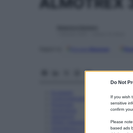
ALMOTREX 3
Redazione Starbene
1 Gennaio 2025 – Lettura 10 minuti
Google
Discover
Fon
Seguici su
Do Not Pr
Eccipienti
If you wish 
Controindicazioni
sensitive in
Posologia
confirm your
Avvertenze
Interazioni
Please note
Effetti Indesiderati
Gravidanza e Allattamento
based ads b