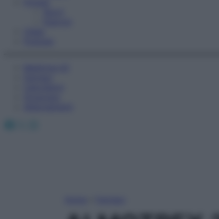
Fitness
Sport
Esercizi
Video
Podcast
Medicina AZ
Farmaci
Calcolatori
Oroscopo
Abbonamenti
Facebook
X
Instagram
Home
»
Farmaci