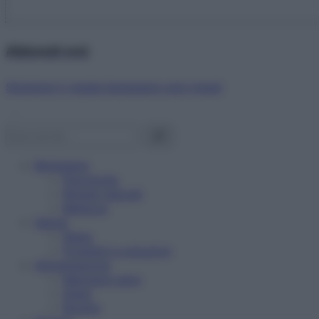
Abbonati ora!
Starbene ti regala benessere ogni mese!
Benessere
Psicologia
Rimedi naturali
Bellezza
Salute
News
Problemi e soluzioni
Alimentazione
Mangiare sano
Diete
Ricette