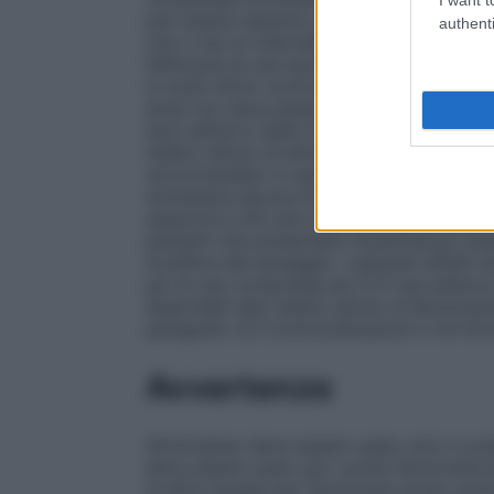
può essere assunta una seconda dose. Q
authenti
che vi sia un intervallo minimo di due ore t
l’efficacia di una seconda dose per il tr
in studi clinici controllati. Quindi, se il
dose non deve essere assunta per lo ste
dosi nell’arco delle 24 ore.
Bambini e adole
relativi all’uso di almotriptan nei bambini 
raccomandato in questa fascia di età.
Anz
necessaria alcuna modifica delle dosi. La s
superiore a 65 anni non sono state valut
pazienti che presentano insufficienza ren
modifica del dosaggio. I pazienti affetti
più di una compressa da 12.5 mg nell’arco
disponibili dati relativi all’uso di almotri
paragrafo 4.3 Controindicazioni e 4.4 Av
Avvertenze
Almotriptan deve essere usato solo in pre
deve essere usato per curare l’emicrania 
di altre terapie per l’emicrania acuta, pri