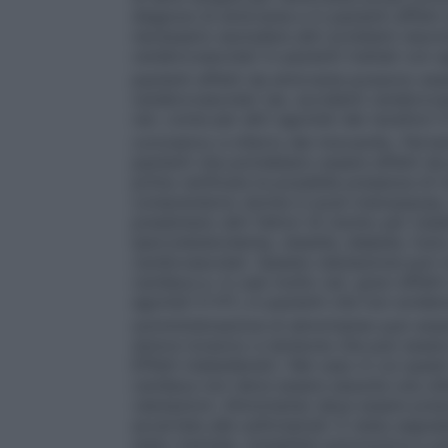
diagnosi di emicrania e in pazienti affett
necessario escludere altri problemi neurol
cerebrovascolari in pazienti trattati con 
pazienti affetti da emicrania possono esse
cerebrovascolari (es. accidenti cerebrovas
rari, come per altri agonisti dei recettori
coronarico e infarto del miocardio. Pert
pazienti che potrebbero essere affetti d
prima verificare la possibile presenza di m
comprendono donne in post–menopausa, ma
presentano altri fattori di rischio per mal
ipercolesterolemia, obesità, diabete, fumo
cardiovascolari. Questa valutazione può tu
cardiaca e, in casi molto rari, gravi effet
agonisti 5–HT
in pazienti che non eviden
1
somministrazione di almotriptan può esser
dolore toracico e tensione che può essere
Effetti indesiderati). Nel caso in cui ques
cardiaca non deve essere assunta una ult
valutazioni. Almotriptan deve essere presc
accertata alle sulfonamidi. È stata segnal
stato mentale, instabilità autonomica e p