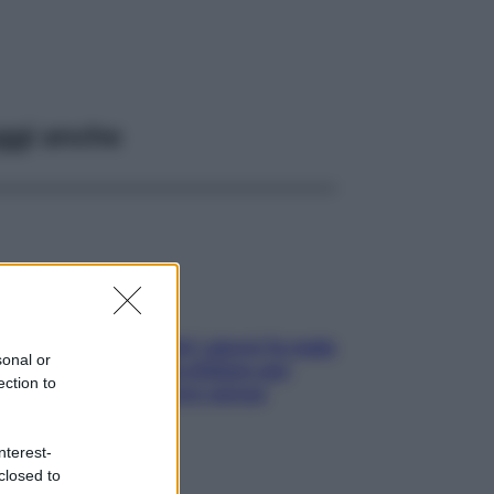
ggi anche
Doccia, lavarsi tutti i giorni fa male
sonal or
alla pelle? I miti da sfatare per
ection to
proteggerla davvero senza
stressarla
nterest-
closed to