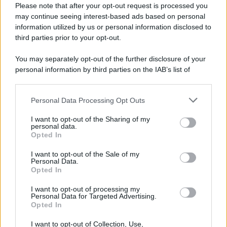
Please note that after your opt-out request is processed you
may continue seeing interest-based ads based on personal
information utilized by us or personal information disclosed to
third parties prior to your opt-out.
You may separately opt-out of the further disclosure of your
personal information by third parties on the IAB’s list of
downstream participants.
Personal Data Processing Opt Outs
This information may also be disclosed by us to third parties
on the IAB’s List of Downstream Participants that may further
I want to opt-out of the Sharing of my
disclose it to other third parties.
personal data.
Opted In
Please note that this website/app uses one or more Google
services and may gather and store information including but
I want to opt-out of the Sale of my
Personal Data.
not limited to your visit or usage behaviour. You may click to
Opted In
grant or deny consent to Google and its third-party tags to
use your data for below specified purposes in below Google
I want to opt-out of processing my
consent section.
Personal Data for Targeted Advertising.
Opted In
I want to opt-out of Collection, Use,