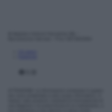
© Belpietro Edizioni Periodiche SRL –
Riproduzione riservata – P.Iva 13673600964
Chi siamo
Pubblicità
Facebook
X
Instagram
ATTENZIONE: Le informazioni contenute in questo
sito sono presentate a solo scopo informativo, in
nessun caso possono costituire la formulazione di
una diagnosi o la prescrizione di un trattamento, e
non intendono e non devono in alcun modo