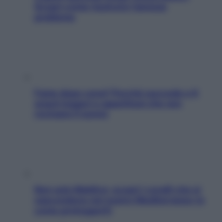
Scopri come risolvere l’annoso
problema
Fame dopo cena? Perché succede e 6
snack leggeri e appetitosi che non
rovinano il sonno
Non solo Maldive: scopri i coralli che si
nascondono nel nostro Mediterraneo (e
come proteggerli)