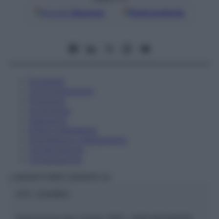
Google
Discover
Fonti preferite
Eccipienti
Controindicazioni
Posologia
Avvertenze
Interazioni
Effetti Indesiderati
Gravidanza e Allattamento
Conservazione
Composizione
LABORATOIRES BOIRON Srl
ATC:
2AA1B03
Descrizione tipo ricetta:
SOP – NON RICHIESTA