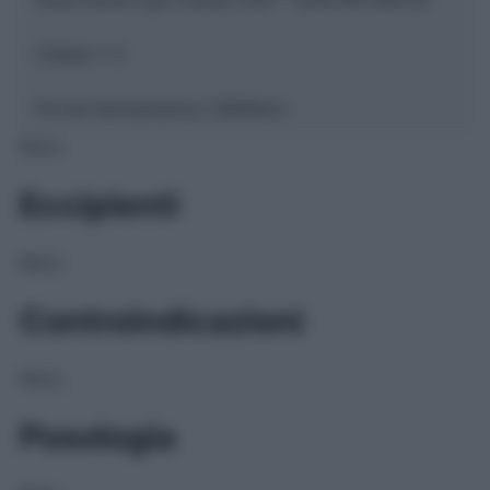
Classe 1:
C
Forma farmaceutica:
GRANULI
NULL
Eccipienti
NULL
Controindicazioni
NULL
Posologia