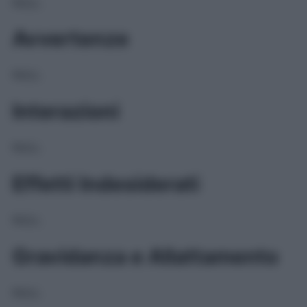
NULL
Avvertenze
NULL
Interazioni
NULL
Effetti Indesiderati
NULL
Gravidanza e Allattamento
NULL