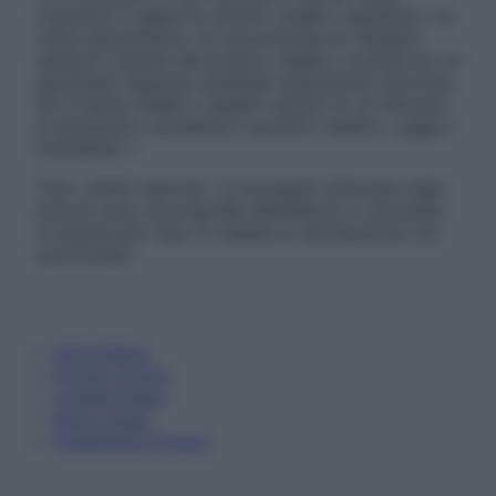
sostituire il rapporto diretto medico-paziente o la
visita specialistica. Si raccomanda di chiedere
sempre il parere del proprio medico curante e/o di
specialisti riguardo qualsiasi indicazione riportata.
Se si hanno dubbi o quesiti sull’uso di un farmaco
è necessario contattare il proprio medico. Leggi il
Disclaimer »
Tutti i diritti riservati. Le immagini utilizzate negli
articoli sono di proprietà dell’editore o concesse
in licenza per l’uso. È vietata la riproduzione non
autorizzata.
Informativa
Privacy Policy
Cookie Policy
Note Legali
Preferenze Privacy