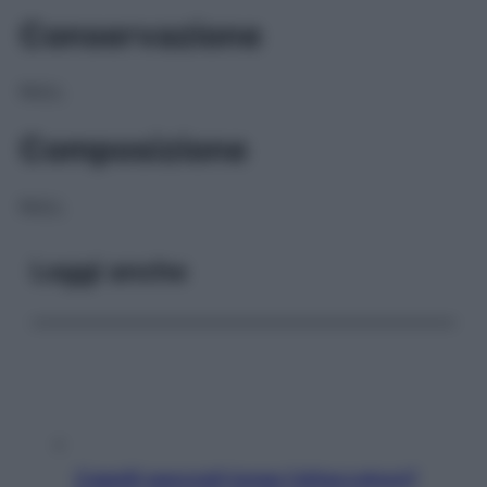
Conservazione
NULL
Composizione
NULL
Leggi anche
Capelli spezzati lungo l’attaccatura?