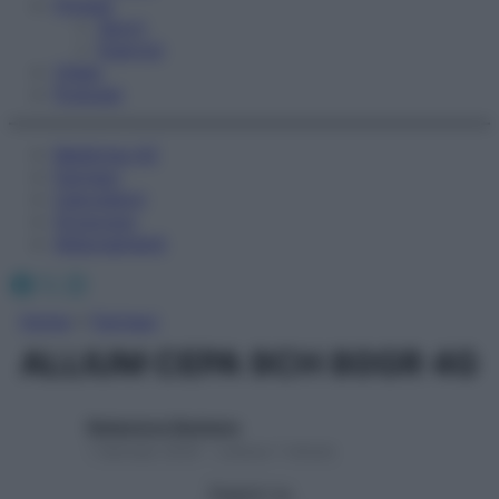
Fitness
Sport
Esercizi
Video
Podcast
Medicina AZ
Farmaci
Calcolatori
Oroscopo
Abbonamenti
Facebook
X
Instagram
Home
»
Farmaci
ALLIUM CEPA 9CH 80GR 4G
Redazione Starbene
1 Gennaio 2025 – Lettura 1 minuto
Seguici su