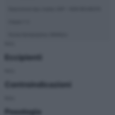
Descrizione tipo ricetta:
SOP – NON RICHIESTA
Classe 1:
C
Forma farmaceutica:
GRANULI
NULL
Eccipienti
NULL
Controindicazioni
NULL
Posologia