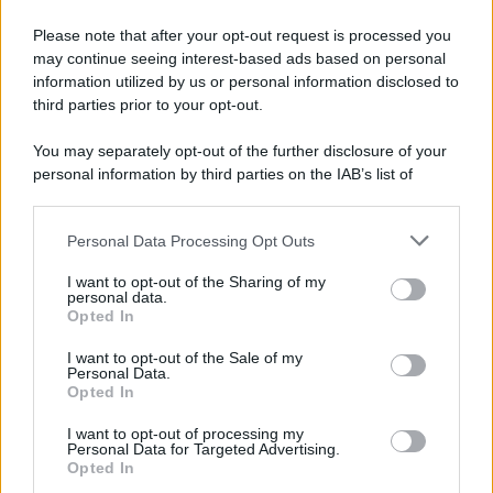
Please note that after your opt-out request is processed you
may continue seeing interest-based ads based on personal
information utilized by us or personal information disclosed to
third parties prior to your opt-out.
You may separately opt-out of the further disclosure of your
personal information by third parties on the IAB’s list of
downstream participants.
Personal Data Processing Opt Outs
This information may also be disclosed by us to third parties
on the IAB’s List of Downstream Participants that may further
I want to opt-out of the Sharing of my
disclose it to other third parties.
personal data.
Opted In
Please note that this website/app uses one or more Google
services and may gather and store information including but
I want to opt-out of the Sale of my
Personal Data.
not limited to your visit or usage behaviour. You may click to
Opted In
grant or deny consent to Google and its third-party tags to
use your data for below specified purposes in below Google
I want to opt-out of processing my
consent section.
Personal Data for Targeted Advertising.
Opted In