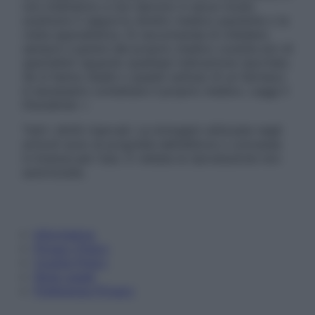
non intendono e non devono in alcun modo
sostituire il rapporto diretto medico-paziente o la
visita specialistica. Si raccomanda di chiedere
sempre il parere del proprio medico curante e/o di
specialisti riguardo qualsiasi indicazione riportata.
Se si hanno dubbi o quesiti sull’uso di un farmaco
è necessario contattare il proprio medico. Leggi il
Disclaimer »
Tutti i diritti riservati. Le immagini utilizzate negli
articoli sono di proprietà dell’editore o concesse
in licenza per l’uso. È vietata la riproduzione non
autorizzata.
Informativa
Privacy Policy
Cookie Policy
Note Legali
Preferenze Privacy