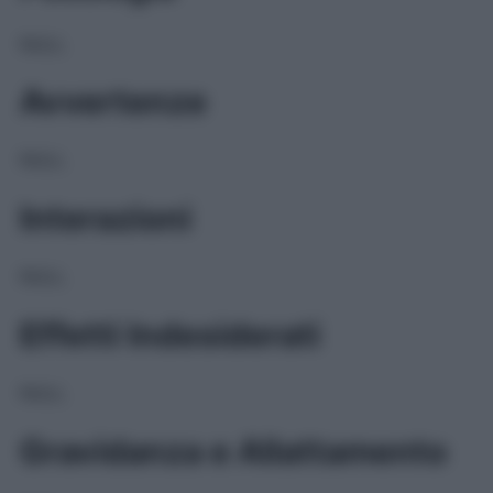
NULL
Avvertenze
NULL
Interazioni
NULL
Effetti Indesiderati
NULL
Gravidanza e Allattamento