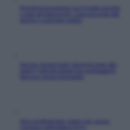
Perché la pressione con il caldo scende
e sale all’improvviso: cosa succede alle
donne e cosa fare subito
Doccia, lavarsi tutti i giorni fa male alla
pelle? I miti da sfatare per proteggerla
davvero senza stressarla
Aria condizionata: usala così, senza
rischiare raffreddore & Co.