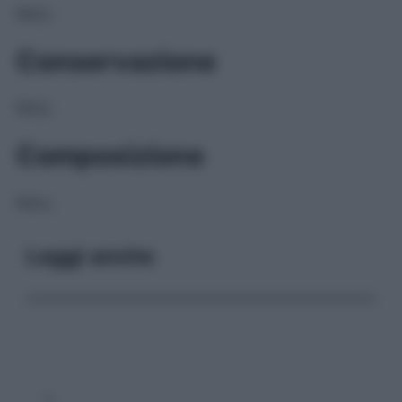
NULL
Conservazione
NULL
Composizione
NULL
Leggi anche