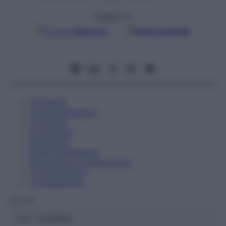
Seguici su
Google
Discover
Fonti preferite
Eccipienti
Controindicazioni
Posologia
Avvertenze
Interazioni
Effetti Indesiderati
Gravidanza e Allattamento
Conservazione
Composizione
OTI Srl
ATC:
2AA1B03