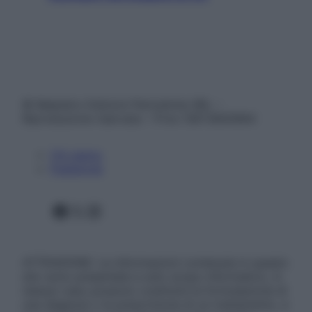
© Belpietro Edizioni Periodiche SRL –
Riproduzione riservata – P.Iva 13673600964
Chi siamo
Pubblicità
Facebook
X
Instagram
ATTENZIONE: Le informazioni contenute in questo
sito sono presentate a solo scopo informativo, in
nessun caso possono costituire la formulazione di
una diagnosi o la prescrizione di un trattamento, e