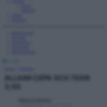
Fitness
Sport
Esercizi
Video
Podcast
Medicina AZ
Farmaci
Calcolatori
Oroscopo
Abbonamenti
Facebook
X
Instagram
Home
»
Farmaci
ALLIUM CEPA 5CH 70GR
3,5G
Redazione Starbene
1 Gennaio 2025 – Lettura 1 minuto