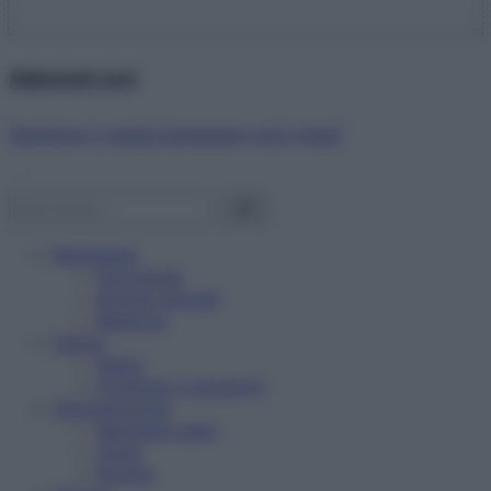
Abbonati ora!
Starbene ti regala benessere ogni mese!
Benessere
Psicologia
Rimedi naturali
Bellezza
Salute
News
Problemi e soluzioni
Alimentazione
Mangiare sano
Diete
Ricette