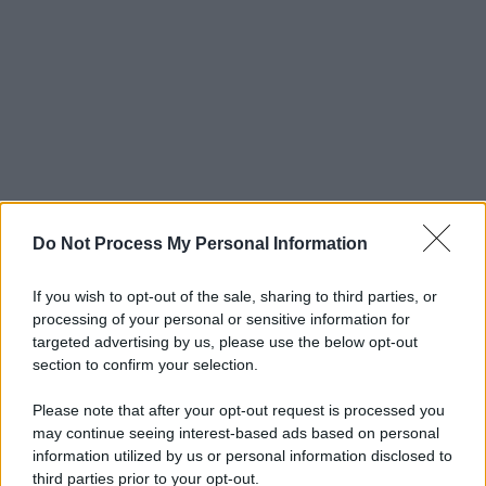
Do Not Process My Personal Information
If you wish to opt-out of the sale, sharing to third parties, or
processing of your personal or sensitive information for
targeted advertising by us, please use the below opt-out
section to confirm your selection.
Please note that after your opt-out request is processed you
may continue seeing interest-based ads based on personal
information utilized by us or personal information disclosed to
third parties prior to your opt-out.