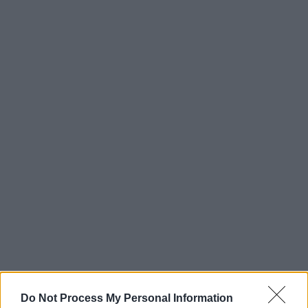
Do Not Process My Personal Information