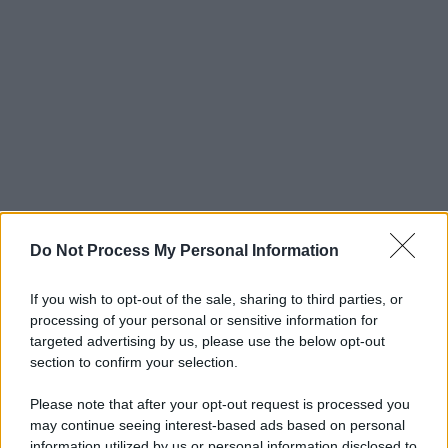
Do Not Process My Personal Information
If you wish to opt-out of the sale, sharing to third parties, or
processing of your personal or sensitive information for
targeted advertising by us, please use the below opt-out
section to confirm your selection.
Please note that after your opt-out request is processed you
may continue seeing interest-based ads based on personal
information utilized by us or personal information disclosed to