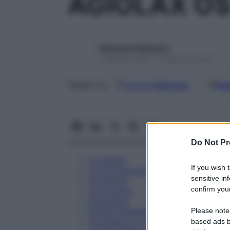
AGIOLAX OS
Redazione Starbene
1 Gennaio 2025 – Lettura 6 minuti
Google
Discover
Fon
Seguici su
Do Not Pr
Eccipienti
If you wish 
Controindicazioni
sensitive in
Posologia
confirm your
Avvertenze
Interazioni
Please note
Effetti Indesiderati
Gravidanza e Allattamento
based ads b