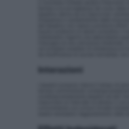
o ricorrente richiede sempre l’intervento 
farmaci e la sorveglianza nel corso della 
lassativo deriva da un improvviso cambiam
(frequenza e caratteristiche delle evacua
del lassativo non riesce a produrre effetti
buone condizioni di salute consultino il m
trattamento ingerire una abbondante quant
l’insorgere di una ostruzione intestinale. I
rari problemi ereditari di intolleranza al 
da insufficienza di sucrasi isomaltasi, n
Interazioni
I lassativi possono ridurre il tempo di perm
farmaci somministrati contemporaneamente 
contemporaneamente lassativi ed altri fa
trascorrere un intervallo di almeno 2 ore pr
concomitanza con ormoni tiroidei richied
essere necessario l’aggiustamento della do
Effetti Indesiderati