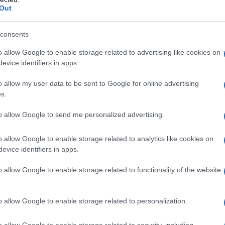
Out
qualsiasi degli eccipienti
. I lassativi sono
consents
dominale acuto o di origine sconosciuta, nausea o
 sanguinamento rettale di origine sconosciuta, grave
o allow Google to enable storage related to advertising like cookies on
i soggetti con difficoltà ad ingerire o che presentano
evice identifiers in apps.
izioni (ad esempio soggetti debilitati costretti a
to.
Controindicato in presenza di atonia del colon o
o allow my user data to be sent to Google for online advertising
età inferiore a 10 anni
.
s.
to allow Google to send me personalized advertising.
o allow Google to enable storage related to analytics like cookies on
te a produrre una facile evacuazione di feci molli. È
evice identifiers in apps.
minime previste. Quando necessario la dose può essere
ella massima indicata.
Barattolo da 100 g, 250 g,
ina prima della colazione e la sera dopo la cena,
o allow Google to enable storage related to functionality of the website
ostinati 2 cucchiaini da tè ogni 6 ore per 1-3 giorni.
è al giorno
Bustine da 5 g
Adulti: 1-2 bustine la
opo la cena, secondo la necessità individuale. Nei
o allow Google to enable storage related to personalization.
giorni.
Bambini oltre i 10 anni
: 1 bustina al giorno.
ione non assumere il medicinale immediatamente
o allow Google to enable storage related to security, including