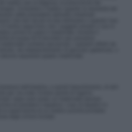
del medico per la diagnosi, la prescrizione dei
terapia. Consultare il medico quando la necessità del
ento delle precedenti abitudini intestinali
zioni) che duri da più di due settimane o quando l’uso
. È inoltre opportuno che i soggetti anziani o non in
edico prima di usare il medicinale. Durante il
ità di acqua (6-8 bicchieri) per prevenire
l medicinale contiene saccarosio: i pazienti affetti da
fruttosio, da malassorbimento di glucosio-galattosio, o
on devono assumere questo medicinale.
anenza nell’intestino, e quindi l’assorbimento, di altri
per via orale. Evitare quindi di ingerire
rmaci: dopo aver preso un medicinale lasciare
ima di prendere il lassativo. L’uso di lassativi in
e la supervisione di un medico poiché potrebbe
se degli ormoni tiroidei.