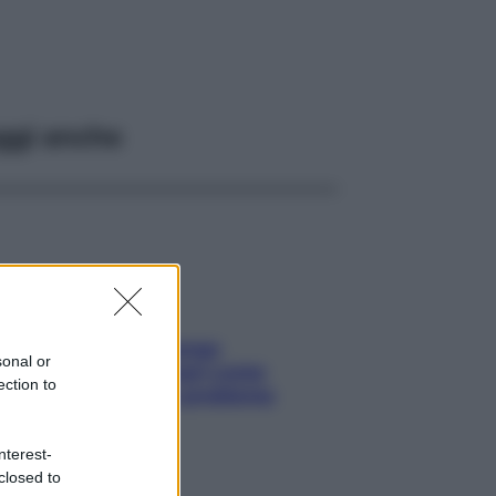
ggi anche
Capelli spezzati lungo
sonal or
l’attaccatura? Scopri come
ection to
risolvere l’annoso problema
nterest-
closed to