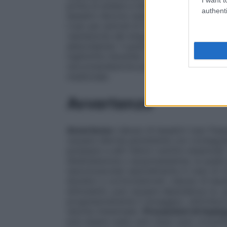
prima di andare a letto; dopo averlo inger
authenti
lassativi devono essere usati il meno freq
L’uso per periodi di tempo maggiori rich
valutazione del singolo caso. Ingerire in
abbondante). Il granulato non va masticat
inghiottito bevendo un bicchiere d’ acqua 
raccomandazione può causare inconvenienti.
medicinale.
Avvertenze
Avvertenze
L’abuso di lassativi (uso fre
causare diarrea persistente con conseguen
potassio) e altri fattori nutritivi essenzial
disidratazione o ipopotassiemia, la quale
neuromuscolari specialmente in caso di c
diuretici o corticosteroidi. L’abuso di lass
stimolanti), può causare dipendenza (e, q
progressivamente il dosaggio), stitichezza
(atonia intestinale).
Precauzioni di impie
può essere usato solo dopo aver consultat