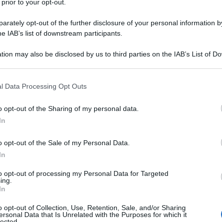
 prior to your opt-out.
rately opt-out of the further disclosure of your personal information by
he IAB’s list of downstream participants.
 FRUTTI
tion may also be disclosed by us to third parties on the IAB’s List of 
Descrizione tipo ricetta:
OTC – LIBERA
 that may further disclose it to other third parties.
VENDITA
 that this website/app uses one or more Google services and may gath
l Data Processing Opt Outs
Forma farmaceutica:
GRANULATO
including but not limited to your visit or usage behaviour. You may click 
 to Google and its third-party tags to use your data for below specifi
o opt-out of the Sharing of my personal data.
ogle consent section.
In
ezza occasionale
o opt-out of the Sale of my Personal Data.
In
to opt-out of processing my Personal Data for Targeted
ing.
 essenza di salvia, essenza di menta, paraffina
In
.
o opt-out of Collection, Use, Retention, Sale, and/or Sharing
ersonal Data that Is Unrelated with the Purposes for which it
lected.