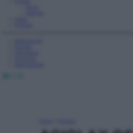
Fitness
Sport
Esercizi
Video
Podcast
Medicina AZ
Farmaci
Calcolatori
Oroscopo
Abbonamenti
Facebook
X
Instagram
Home
»
Farmaci