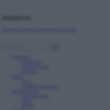
Abbonati ora!
Starbene ti regala benessere ogni mese!
Benessere
Psicologia
Rimedi naturali
Bellezza
Salute
News
Problemi e soluzioni
Alimentazione
Mangiare sano
Diete
Ricette