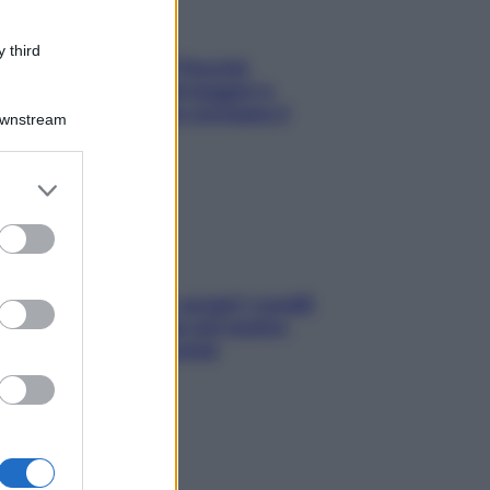
 third
Fame dopo cena? Perché
succede e 6 snack leggeri e
appetitosi che non rovinano il
Downstream
sonno
er and store
to grant or
ed purposes
Non solo Maldive: scopri i coralli
che si nascondono nel nostro
Mediterraneo (e come
proteggerli)