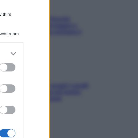
 third
Fame dopo cena? Perché
succede e 6 snack leggeri e
appetitosi che non rovinano il
Downstream
sonno
er and store
to grant or
ed purposes
Non solo Maldive: scopri i coralli
che si nascondono nel nostro
Mediterraneo (e come
proteggerli)