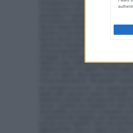
formulazione di tacrolimus con il corrisp
authenti
formulazione o del regime devono essere e
specialista in trapianti (vedere paragrafi 
formulazione alternativa, deve essere ef
devono essere effettuati aggiustamenti di
sistemica a tacrolimus.
Posologia
Le dosi
devono servire soltanto come indicazione 
operatorio Advagraf viene normalmente so
immunosoppressivi. La dose può variare i
dosaggio di Advagraf deve innanzitutto ess
rigetto e sulla tollerabilità del singolo paz
ematico (vedere di seguito ‘’Monitoraggio
clinici di rigetto, deve essere presa in c
immunosoppressione. Nei pazienti trapian
per Advagraf al Giorno 1 era rispettivam
quella delle capsule a rilascio immediato (
sistemica, misurata sulla base dei livelli d
sia per i pazienti con trapianto di rene ch
raccomanda un accurato e frequente control
2 settimane dal trapianto, per assicurare
periodo post-trapianto. Dato che tacrolim
aggiustamenti verso un regime di dose di