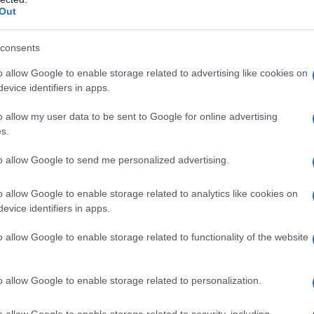
.
Inchiostro per stampa (Opacode S-1-15083)
:
Out
ido di ferro rosso (E 172) Idrossipropilcellulosa.
consents
o allow Google to enable storage related to advertising like cookies on
evice identifiers in apps.
asi degli eccipienti elencati al paragrafo 6.1.
o allow my user data to be sent to Google for online advertising
s.
to allow Google to send me personalized advertising.
olimus in dose unica giornaliera. La terapia con
o allow Google to enable storage related to analytics like cookies on
o da parte di personale adeguatamente qualificato
evice identifiers in apps.
nale, così come le modifiche della terapia
re effettuate soltanto da medici con esperienza
essiva e del paziente trapiantato. Lo scambio
o allow Google to enable storage related to functionality of the website
ervisione, tra le formulazioni a rilascio immediato e
icoloso. Ciò può portare al rigetto dell’organo o a un
verse, compresa una scarsa o un’eccessiva
o allow Google to enable storage related to personalization.
renze clinicamente rilevanti nell’esposizione
 essere mantenuti in terapia con una sola
o allow Google to enable storage related to security, including