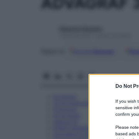
ADVAGRAF 
Redazione Starbene
1 Gennaio 2025 – Lettura 32 minuti
Google
Discover
Fon
Seguici su
Do Not Pr
Eccipienti
If you wish 
Controindicazioni
sensitive in
Posologia
confirm your
Avvertenze
Interazioni
Please note
Effetti Indesiderati
Gravidanza e Allattamento
based ads b