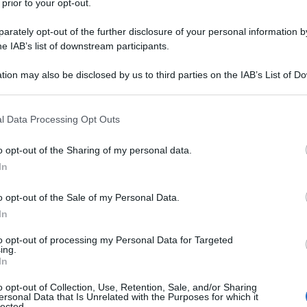
 prior to your opt-out.
rately opt-out of the further disclosure of your personal information by
he IAB’s list of downstream participants.
ATO
tion may also be disclosed by us to third parties on the IAB’s List of 
Descrizione tipo ricetta:
RNR – NON
 that may further disclose it to other third parties.
RIPETIBILE (EX S/F)
 that this website/app uses one or more Google services and may gath
l Data Processing Opt Outs
Forma farmaceutica:
CAPSULE RIGIDE RP
including but not limited to your visit or usage behaviour. You may click 
 to Google and its third-party tags to use your data for below specifi
o opt-out of the Sharing of my personal data.
ogle consent section.
In
ienti adulti riceventi trapianto allogenico di rene o di
o opt-out of the Sale of my Personal Data.
 resistente al trattamento con altri
In
to opt-out of processing my Personal Data for Targeted
ing.
In
lcellulosa Lattosio monoidrato Magnesio stearato.
o opt-out of Collection, Use, Retention, Sale, and/or Sharing
ersonal Data that Is Unrelated with the Purposes for which it
(E 171) Ossido di ferro giallo (E 172) Ossido di ferro
lected.