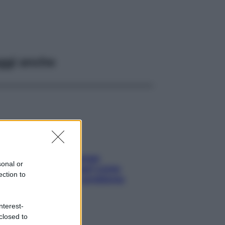
ggi anche
Capelli spezzati lungo
sonal or
l’attaccatura? Scopri come
ection to
risolvere l’annoso problema
nterest-
closed to