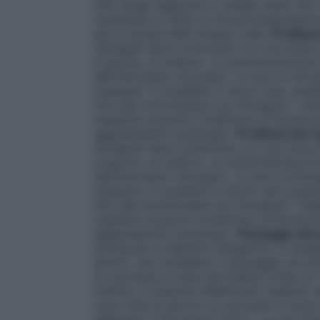
che venga raggiunto lo
steady state
. Per
mantenere lo stato di immunosoppressione;
per la durata della terapia orale.
Profilass
Advagraf deve cominciare con una dose p
al giorno, al mattino. La somministrazion
dell’intervento chirurgico. Le dosi di Ad
trapianto. È possibile, in alcuni casi, s
fino alla monoterapia con Advagraf. I cam
trapianto possono modificare la farmacocin
aggiustamenti posologici.
Profilassi del r
Advagraf deve cominciare con una dose p
al giorno, al mattino. La somministrazion
dell’intervento chirurgico. Le dosi di Ad
trapianto. È possibile in alcuni casi sos
fino alla monoterapia con Advagraf. I migl
trapianto possono modificare la farmacocin
aggiustamenti posologici.
Passaggio dei 
sottoposti a trapianto allogenico, in tera
giorno, che richiedano il passaggio ad Ad
su una base di dose giornaliera totale di
mattino. In pazienti stabilizzati trasferit
(una volta al giorno) su una base di dose g
sistemica a tacrolimus (AUC
) per Adv