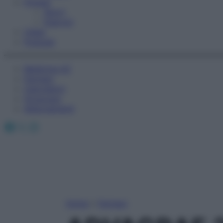
Fitness
Sport
Esercizi
Video
Podcast
Medicina AZ
Farmaci
Calcolatori
Oroscopo
Abbonamenti
Facebook
X
Instagram
Home
»
Farmaci