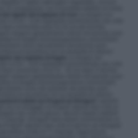
 impedire il rigetto dell’organo trapiantato, occorre
 di conseguenza, non è possibile stabilire un limite
i del rigetto del trapianto di rene
La terapia con
ari a 0,20 – 0,30 mg/kg/die somministrata una volta
e deve cominciare entro le 24 ore dal termine
vagraf vengono generalmente ridotte nel periodo post-
ospendere le terapie immunosoppressive concomitanti
biamenti clinici del paziente nel periodo post-
etica di tacrolimus con la necessità di ulteriori
igetto del trapianto di fegato
La terapia con
ari a 0,10 – 0,20 mg/kg/die somministrata una volta
e deve cominciare circa 12 – 18 ore dopo il termine
vagraf vengono generalmente ridotte nel periodo post-
pendere le terapie immunosoppressive concomitanti
ioramenti clinici del paziente nel periodo post-
etica di tacrolimus con la necessità di ulteriori
pazienti trattati con Prograf ad Advagraf
I pazienti
pia con un dosaggio di Prograf capsule due volte al
vagraf una volta al giorno, devono essere trasferiti
 1:1 (mg:mg). Advagraf deve essere somministrato al
i da Prograf capsule (due volte al giorno) ad Advagraf
iornaliera totale di 1:1 (mg:mg), l’esposizione
agraf era approssimativamente il 10% inferiore a