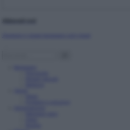
Abbonati ora!
Starbene ti regala benessere ogni mese!
Benessere
Psicologia
Rimedi naturali
Bellezza
Salute
News
Problemi e soluzioni
Alimentazione
Mangiare sano
Diete
Ricette