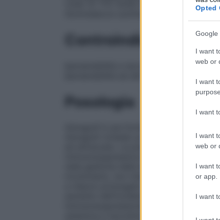
rosso (E 172) Sodio laurilsolfato Gelatina
Opted 
Gommalacca Lecitina (soia) Simeticone Oss
Google 
Controindicazioni
I want t
web or d
Ipersensibilità a tacrolimus o ad uno qualsi
Ipersensibilità ad altri macrolidi.
I want t
purpose
Posologia
I want 
Advagraf è una formulazione orale di tacr
I want t
Advagraf richiede un attento monitoraggi
web or d
ed attrezzato. La prescrizione del medici
immunosoppressiva in corso, devono esse
nella gestione della terapia immunosoppr
I want t
involontario, non intenzionale o senza sup
or app.
a rilascio prolungato di tacrolimus, è per
aumento dell’incidenza delle reazioni av
I want t
immunosoppressione, effetti dovuti a diffe
sistemica a tacrolimus. I pazienti devono
I want t