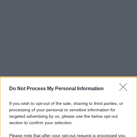
Do Not Process My Personal Information
If you wish to opt-out of the sale, sharing to third parties, or
processing of your personal or sensitive information for
targeted advertising by us, please use the below opt-out
section to confirm your selection.
Please note that after your opt-out request is processed you