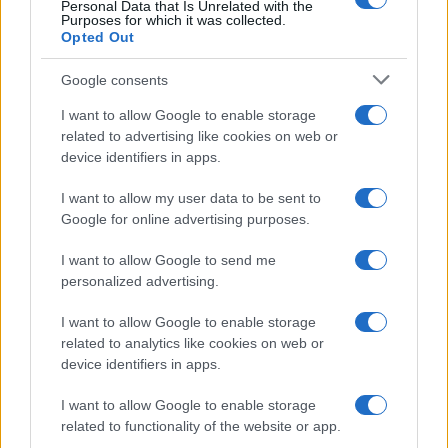
Personal Data that Is Unrelated with the
Purposes for which it was collected.
Opted Out
Google consents
I want to allow Google to enable storage
related to advertising like cookies on web or
device identifiers in apps.
I want to allow my user data to be sent to
Google for online advertising purposes.
I want to allow Google to send me
personalized advertising.
I want to allow Google to enable storage
related to analytics like cookies on web or
device identifiers in apps.
I want to allow Google to enable storage
related to functionality of the website or app.