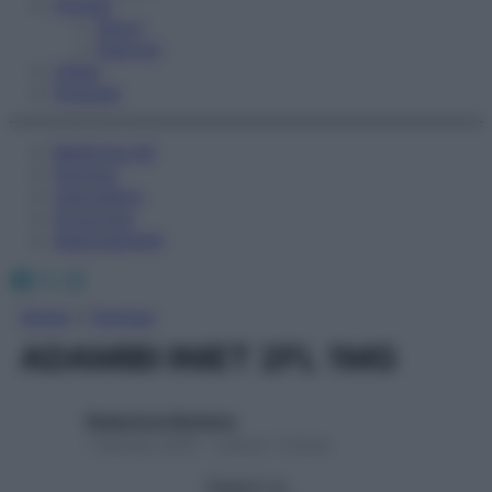
Fitness
Sport
Esercizi
Video
Podcast
Medicina AZ
Farmaci
Calcolatori
Oroscopo
Abbonamenti
Facebook
X
Instagram
Home
»
Farmaci
ADAMIBI INIET 2FL 1MG
Redazione Starbene
1 Gennaio 2025 – Lettura 1 minuto
Seguici su