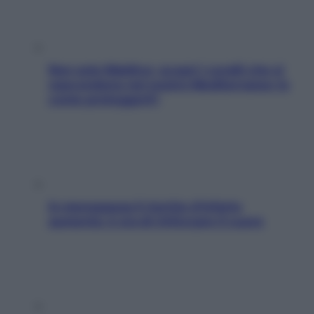
Non solo Maldive: scopri i coralli che si
nascondono nel nostro Mediterraneo (e
come proteggerli)
In menopausa il rischio d’infarto
aumenta: è ora di rinforzare il cuore