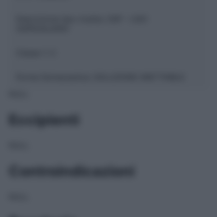
Descrizione tipo ricetta:
OSP – USO
OSPEDALIERO
Classe 1:
C
Forma farmaceutica:
SOLUZIONE INIETTABILE
NULL
Eccipienti
NULL
Controindicazioni
NULL