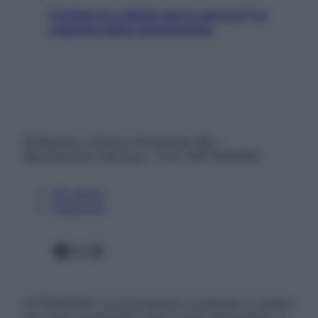
Contare le calorie serve ancora? La
risposta della nutrizionista
© Belpietro Edizioni Periodiche SRL –
Riproduzione riservata – P.Iva 13673600964
Chi siamo
Pubblicità
Facebook
X
Instagram
ATTENZIONE: Le informazioni contenute in questo
sito sono presentate a solo scopo informativo, in