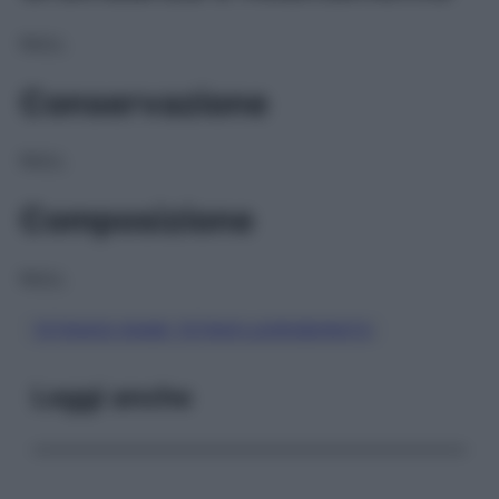
NULL
Conservazione
NULL
Composizione
NULL
TETRAKIS RAME TETRAFLUOROBORATO
Leggi anche