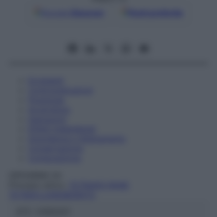
Google
Discover
Fonti preferite
Eccipienti
Controindicazioni
Posologia
Avvertenze
Interazioni
Effetti Indesiderati
Gravidanza e Allattamento
Conservazione
Composizione
GIPHARMA Srl
Principio attivo:
TETRAKIS RAME
TETRAFLUOROBORATO
ATC:
V09GA01