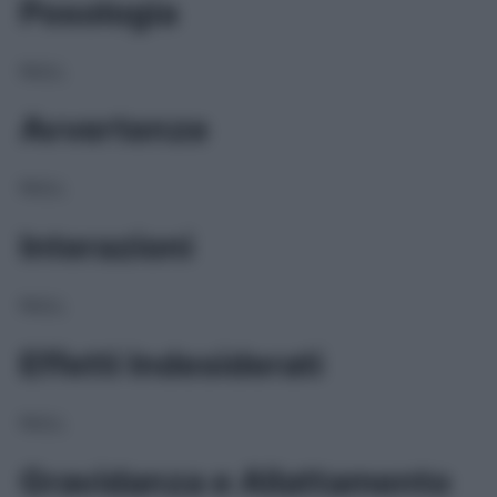
Posologia
NULL
Avvertenze
NULL
Interazioni
NULL
Effetti Indesiderati
NULL
Gravidanza e Allattamento