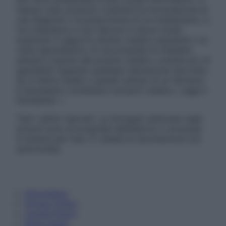
nessun caso possono costituire la formulazione di
una diagnosi o la prescrizione di un trattamento, e
non intendono e non devono in alcun modo
sostituire il rapporto diretto medico-paziente o la
visita specialistica. Si raccomanda di chiedere
sempre il parere del proprio medico curante e/o di
specialisti riguardo qualsiasi indicazione riportata.
Se si hanno dubbi o quesiti sull’uso di un farmaco
è necessario contattare il proprio medico. Leggi il
Disclaimer »
Tutti i diritti riservati. Le immagini utilizzate negli
articoli sono di proprietà dell’editore o concesse
in licenza per l’uso. È vietata la riproduzione non
autorizzata.
Informativa
Privacy Policy
Cookie Policy
Note Legali