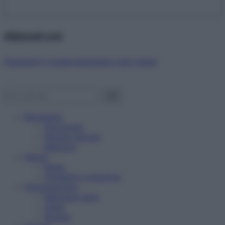
Abbonati ora!
Starbene ti regala benessere ogni mese!
Benessere
Psicologia
Rimedi naturali
Bellezza
Salute
News
Problemi e soluzioni
Alimentazione
Mangiare sano
Diete
Ricette