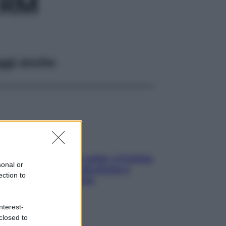
 RM
ggi anche
Mindfulness tra le vette: a Cortina
sonal or
due giorni lontani da stress e
ection to
ansia da smartphone
nterest-
closed to