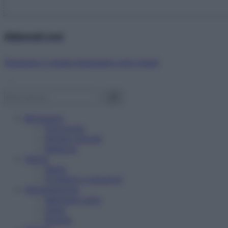
Abbonati ora!
Starbene ti regala benessere ogni mese!
Benessere
Psicologia
Rimedi naturali
Bellezza
Salute
News
Problemi e soluzioni
Alimentazione
Mangiare sano
Diete
Ricette