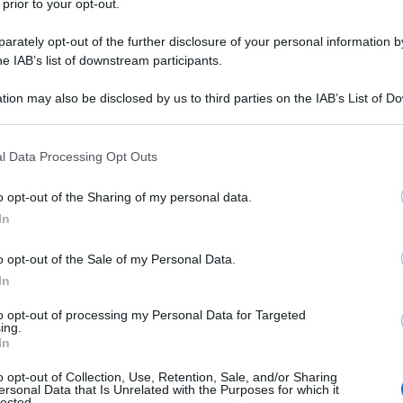
 prior to your opt-out.
rately opt-out of the further disclosure of your personal information by
he IAB’s list of downstream participants.
tion may also be disclosed by us to third parties on the IAB’s List of 
Descrizione tipo ricetta:
RR – RIPETIBILE
 that may further disclose it to other third parties.
10V IN 6MESI
 that this website/app uses one or more Google services and may gath
l Data Processing Opt Outs
Forma farmaceutica:
COMPRESSE RM
including but not limited to your visit or usage behaviour. You may click 
 to Google and its third-party tags to use your data for below specifi
a
: – angina pectoris cronica stabile (angina da
o opt-out of the Sharing of my personal data.
ogle consent section.
arteriosa
.
In
o opt-out of the Sale of my Personal Data.
In
stearato, sodio cloruro, ferro ossido rosso (E172),
to opt-out of processing my Personal Data for Targeted
ing.
cellulosa, titanio diossido, glicole propilenico
In
o opt-out of Collection, Use, Retention, Sale, and/or Sharing
ersonal Data that Is Unrelated with the Purposes for which it
lected.