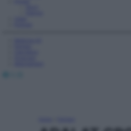
Fitness
Sport
Esercizi
Video
Podcast
Medicina AZ
Farmaci
Calcolatori
Oroscopo
Abbonamenti
Facebook
X
Instagram
Home
»
Farmaci