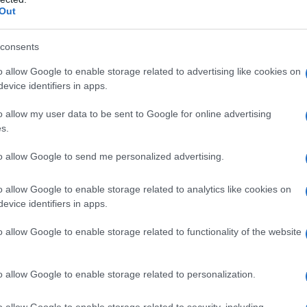
Out
asi di ipersensibilità alla nifedipina o ad uno
i 4.4 e 6.1). Gravidanza accertata (fino alla
o (vedere paragrafo 4.6). Adalat Crono non deve
consents
ascolare. Adalat Crono non deve essere usato in
o allow Google to enable storage related to advertising like cookies on
opo proctocolectomia). La nifedipina non deve essere
evice identifiers in apps.
 perché a causa dell’induzione enzimatica non
ci di nifedipina (vedere paragrafo 4.5).
o allow my user data to be sent to Google for online advertising
s.
to allow Google to send me personalized advertising.
ologia
Il trattamento va possibilmente adattato alle
vità della malattia e della risposta del paziente.
o allow Google to enable storage related to analytics like cookies on
a dose deve essere raggiunta gradualmente. Salvo
evice identifiers in apps.
valgono le seguenti direttive posologiche: 1.
ronica stabile 1 cpr al dì (angina da sforzo) La dose
o allow Google to enable storage related to functionality of the website
ordo con le esigenze individuali dei pazienti, fino
strato una volta al giorno, al mattino. 2.
no 30 mg al dì In alcuni casi può risultare opportuno
o allow Google to enable storage related to personalization.
do le esigenze individuali, fino ad un dosaggio
al giorno, al mattino. In generale la terapia deve
o allow Google to enable storage related to security, including