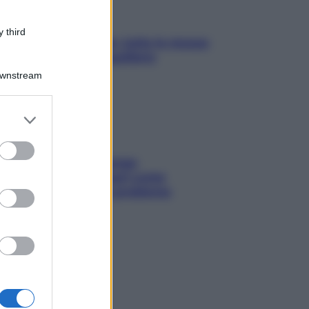
 third
SOS pelle irritabile: tutte le mosse
per riportarla in equilibrio
Downstream
er and store
to grant or
ed purposes
Capelli spezzati lungo
l’attaccatura? Scopri come
risolvere l’annoso problema