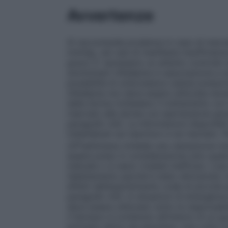
Avvertenze
Si raccomanda prudenza in caso di marcata
mmHg), nei casi di manifesta insufficienza
grave. E’ necessario un attento controllo
somministri nifedipina in associazione a 
possibilità di un’eccessiva caduta pressor
nifedipina non deve essere utilizzata dur
della donna richiedano il trattamento con 
riservato alle donne con ipertensione gr
paragrafo 4.6). Le informazioni disponibili
indesiderati sul nascituro e sul neonato. 
a
20
settimana richiede una valutazione mo
essere preso in considerazione solo qualo
indicate o si siano rivelate inefficaci. L
l’allattamento perché è stato dimostrato c
effetti dell’assorbimento orale di piccole
paragrafo 4.6). In situazioni di emergenza
deve essere utilizzato sotto la responsabi
il farmaco è contenuto all’interno di un gu
principio attivo da assorbire. Una volta 