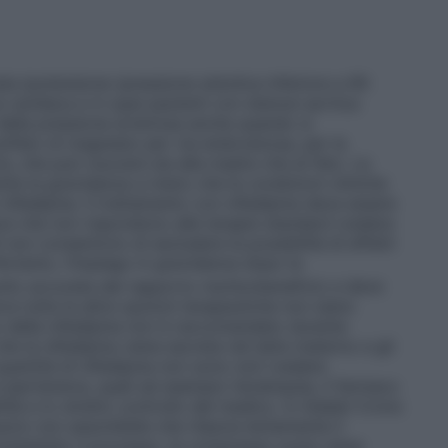
 ipotensione (pressione sistolica inferiore a 90
 cardiaca e in quei pazienti con stenosi aortica
 della pressione arteriosa anche quando si
solfato di magnesio per via endovenosa, per la
ia, che può nuocere sia alla madre che al feto. La
ante la gravidanza a meno che le condizioni cliniche
nifedipina. Il trattamento con nifedipina deve essere
ave che non rispondono alle terapie standard (vedere
 non consentono di escludere la possibilità di effetti
Pertanto, l’impiego in gravidanza dopo la
lto accurata del rapporto rischio/beneficio e deve
ra tutte le altre opzioni terapeutiche non siano
’uso della nifedipina non è raccomandato durante
he la nifedipina viene escreta nel latte materno e gli
 quantità di nifedipina non sono noti (vedere
 ipertensiva, quali ad esempio l’eclampsia, il farmaco
lità e lo stretto controllo del medico. In Adalat Crono
scio non assorbibile che rilascia lentamente il
completato il processo, la compressa vuota viene