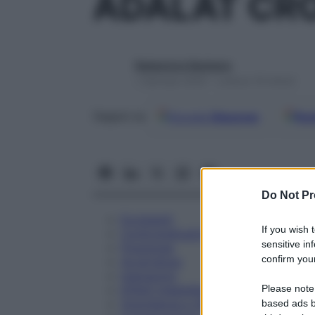
ADALAT CR
Redazione Starbene
1 Gennaio 2025 – Lettura 19 minuti
Google
Discover
Fon
Seguici su
Do Not Pr
Eccipienti
If you wish 
Controindicazioni
sensitive in
Posologia
confirm your
Avvertenze
Interazioni
Please note
Effetti Indesiderati
Gravidanza e Allattamento
based ads b