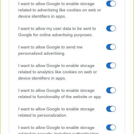
I want to allow Google to enable storage
related to advertising like cookies on web or
device identifiers in apps.
I want to allow my user data to be sent to
Google for online advertising purposes.
I want to allow Google to send me
personalized advertising.
I want to allow Google to enable storage
related to analytics like cookies on web or
device identifiers in apps.
I want to allow Google to enable storage
related to functionality of the website or app.
I want to allow Google to enable storage
related to personalization.
I want to allow Google to enable storage
related to security, including authentication